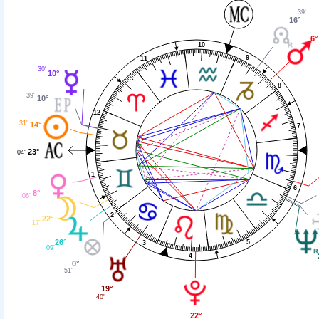
39'
16°
6°
10
9
11
30'
10°
8
39'
10°
12
31'
14°
7
23°
04'
1
6
8°
06'
2
22°
17'
26°
5
3
09'
4
0°
51'
19°
40'
22°