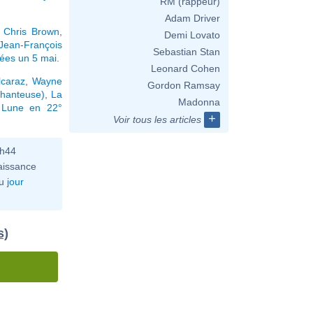
RM (rappeur)
Adam Driver
,
Chris Brown
,
Demi Lovato
Jean-François
Sebastian Stan
nées un 5 mai
.
Leonard Cohen
lcaraz
,
Wayne
Gordon Ramsay
chanteuse)
,
La
Madonna
 Lune en 22°
+
Voir tous les articles
0h44
aissance
u
jour
s)