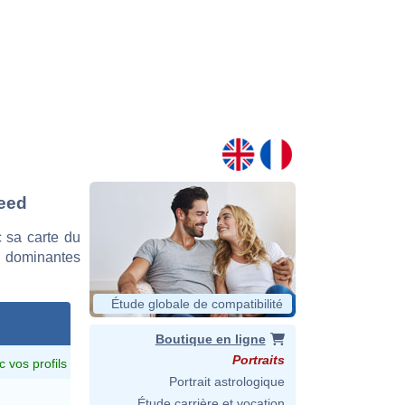
Reed
 sa carte du
es dominantes
Étude globale de compatibilité
Boutique en ligne
Portraits
c vos profils
Portrait astrologique
Étude carrière et vocation