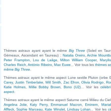
Thèmes astraux ayant ayant le même
Big Three
(Soleil en Tau
Gémeaux, Ascendant en Taureau) :
Natalia Oreiro
,
Archie Mountb
Peter Frampton
,
Lou de Laâge
,
Milton William Cooper
,
Maryli
Charles Reich
,
António Ribeiro
,
Max Euwe
... Voir tous les
thèmes as
même
Big Three
.
Thèmes astraux ayant le même aspect Lune sextile Pluton (orbe 0
Carey
,
Justin Timberlake
,
Will Smith
,
Zac Efron
,
Olivia Rodrigo
,
Ro
Katie Holmes
,
Millie Bobby Brown
,
Bono (U2)
... Voir les
célébr
aspect
.
Thèmes astraux ayant le même aspect Saturne carré Milieu du Ciel 
Angelina Jolie
,
Katy Perry
,
Emmanuel Macron
,
Eminem
,
Maria
Affleck
,
Sophie Marceau
,
Kate Winslet
,
Lindsay Lohan
... Voir les
c