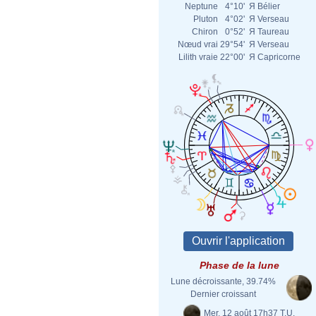
Neptune
4°10'
Я
Bélier
Pluton
4°02'
Я
Verseau
Chiron
0°52'
Я
Taureau
Nœud vrai
29°54'
Я
Verseau
Lilith vraie
22°00'
Я
Capricorne
Phase de la lune
Lune décroissante, 39.74%
Dernier croissant
Mer. 12 août 17h37 T.U.