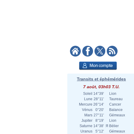
Transits et éphémérides
7 août, 03h03 T.U.
Soleil
14°39'
Lion
Lune
28°11'
Taureau
Mercure
26°14'
Cancer
Vénus
0°20'
Balance
Mars
27°11'
Gémeaux
Jupiter
8°19'
Lion
Saturne
14°38'
Я
Bélier
Uranus
5°12'
Gémeaux