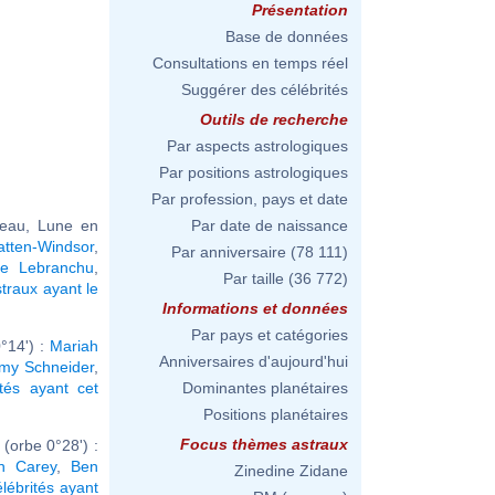
Présentation
Base de données
Consultations en temps réel
Suggérer des célébrités
Outils de recherche
Par aspects astrologiques
Par positions astrologiques
Par profession, pays et date
reau, Lune en
Par date de naissance
atten-Windsor
,
Par anniversaire
(78 111)
se Lebranchu
,
Par taille
(36 772)
traux ayant le
Informations et données
Par pays et catégories
°14') :
Mariah
Anniversaires d'aujourd'hui
my Schneider
,
ités ayant cet
Dominantes planétaires
Positions planétaires
Focus thèmes astraux
(orbe 0°28') :
h Carey
,
Ben
Zinedine Zidane
élébrités ayant