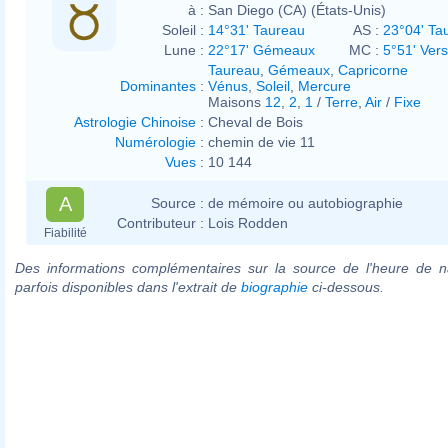
à :
San Diego (CA) (États-Unis)
Soleil :
14°31' Taureau
AS :
23°04' Ta
Lune :
22°17' Gémeaux
MC :
5°51' Ver
Taureau
,
Gémeaux
,
Capricorne
Dominantes
:
Vénus
,
Soleil
,
Mercure
Maisons
12
,
2
,
1
/
Terre
,
Air
/
Fixe
Astrologie Chinoise
:
Cheval de Bois
Numérologie
:
chemin de vie 11
Vues
:
10 144
A
Source :
de mémoire ou autobiographie
Contributeur :
Lois Rodden
Fiabilité
Des informations complémentaires sur la source de l'heure de n
parfois disponibles dans l'extrait de
biographie
ci-dessous.