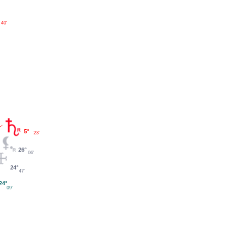
40'
5°
23'
26°
06'
24°
47'
24°
09'