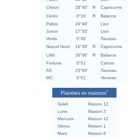
Chiron
28°40'
Я
Capricorne
Cérès
0°15'
Я
Balance
Pallas
24°48'
Lion
Junon
17°33'
Lion
Vesta
5°45'
Taureau
Noeud Nord
16°39'
Я
Capricorne
Lilith
26°06'
Я
Balance
Fortune
0°51'
Cancer
AS
23°04'
Taureau
MC
5°51'
Verseau
*
Planètes en maisons
Soleil
Maison 12
Lune
Maison 2
Mercure
Maison 12
Vénus
Maison 1
Mars
Maison 8