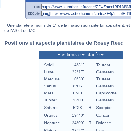
Lien
BBCode
*
Une planète à moins de 1° de la maison suivante lui appartient, et 
de l'AS et du MC
Positions et aspects planétaires de Rosey Reed
Positions des planètes
Soleil
14°31'
Taureau
Lune
22°17'
Gémeaux
Mercure
10°30'
Taureau
Vénus
8°06'
Gémeaux
Mars
6°40'
Capricorne
Jupiter
26°09'
Gémeaux
Saturne
5°23'
Я
Scorpion
Uranus
19°40'
Cancer
Neptune
24°09'
Я
Balance
Pluton
22°32'
Lion