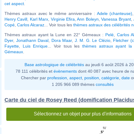
cet aspect
.
Thèmes astraux avec le même anniversaire :
Adele (chanteuse)
Henry Cavill
,
Karl Marx
,
Virginie Efira
,
Ann Boleyn
,
Vanessa Bryant
,
Copé
,
Carlos Alcaraz
... Voir tous les
thèmes astraux des célébrités 
Thèmes astraux ayant la Lune en 22° Gémeaux :
Pelé
,
Carlos A
Dyer
,
Jonathann Daval
,
Dora Maar
,
J. M. G. Le Clézio
,
Fletcher (
Fayette
,
Luis Enrique
... Voir tous les
thèmes astraux ayant la
Gémeaux
.
Base astrologique de célébrités
au jeudi 6 août 2026 à 2
78 111 célébrités et
évènements
dont 40 087 avec heure de n
Chercher par
profession
,
aspect
,
position
,
catégorie
,
date
o
1 205 966 089 thèmes
consultés
Carte du ciel de Rosey Reed (domification Placidu
Sélectionnez un objet pour plus d'informations
51'
5°