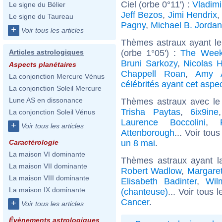
Ciel (orbe 0°11') :
Vladimi
Le signe du Bélier
Jeff Bezos
,
Jimi Hendrix
,
Le signe du Taureau
Pagny
,
Michael B. Jordan
+
Voir tous les articles
Thèmes astraux ayant le
(orbe 1°05') :
The Wee
Articles astrologiques
Bruni Sarkozy
,
Nicolas H
Aspects planétaires
Chappell Roan
,
Amy 
La conjonction Mercure Vénus
célébrités ayant cet aspe
La conjonction Soleil Mercure
Lune AS en dissonance
Thèmes astraux avec le
Trisha Paytas
,
6ix9ine
La conjonction Soleil Vénus
Laurence Boccolini
,
+
Voir tous les articles
Attenborough
... Voir tou
un 8 mai
.
Caractérologie
La maison VI dominante
Thèmes astraux ayant 
La maison VII dominante
Robert Wadlow
,
Margare
La maison VIII dominante
Elisabeth Badinter
,
Wil
La maison IX dominante
(chanteuse)
... Voir tous 
Cancer
.
+
Voir tous les articles
Évènements astrologiques