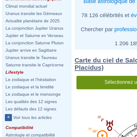
Base astrologique de 
Climat mondial actuel
Uranus transite les Gémeaux
78 126 célébrités et
év
Actualité planétaire de 2025
La conjonction Jupiter Uranus
Chercher par
professi
Jupiter et Saturne en Verseau
1 206 1
La conjonction Saturne Pluton
Jupiter arrive en Sagittaire
Uranus transite le Taureau
Carte du ciel de Sa
Saturne transite le Capricorne
Placidus)
Lifestyle
Le zodiaque et l'hésitation
Sélectionnez u
Le zodiaque et la timidité
Le zodiaque et le mensonge
Les qualités des 12 signes
Les défauts des 12 signes
+
Voir tous les articles
20'
2°
11
Compatibilité
59'
16°
Astrologie et compatibilité