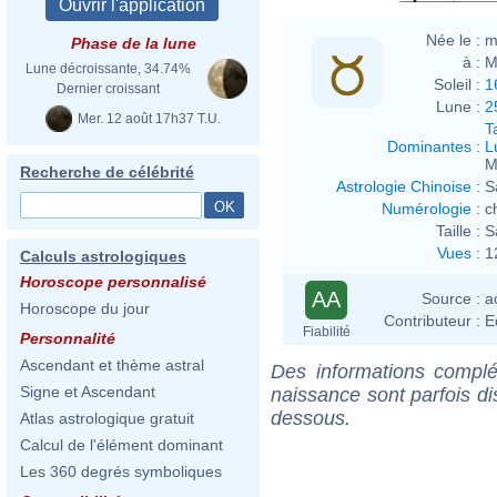
Née le :
m
Phase de la lune
à :
M
Lune décroissante, 34.74%
Soleil :
1
Dernier croissant
Lune :
2
Mer. 12 août 17h37 T.U.
T
Dominantes
:
L
M
Recherche de célébrité
Astrologie Chinoise
:
S
Numérologie
:
c
Taille :
S
Vues
:
1
Calculs astrologiques
Horoscope personnalisé
AA
Source :
a
Horoscope du jour
Contributeur :
E
Fiabilité
Personnalité
Ascendant et thème astral
Des informations complé
Signe et Ascendant
naissance sont parfois di
dessous.
Atlas astrologique gratuit
Calcul de l'élément dominant
Les 360 degrés symboliques