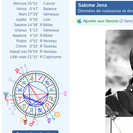
Mercure
26°51'
Cancer
Salome Jens
Vénus
0°47'
Balance
Données de naissance et dom
Mars
27°29'
Gémeaux
Jupiter
8°25'
Lion
Ajouter aux favoris
(2 fans
Saturne
14°38'
Я
Bélier
Uranus
5°13'
Gémeaux
Neptune
4°10'
Я
Bélier
Pluton
4°01'
Я
Verseau
Chiron
0°52'
Я
Taureau
Nœud vrai
29°54'
Я
Verseau
Lilith vraie
21°31'
Я
Capricorne