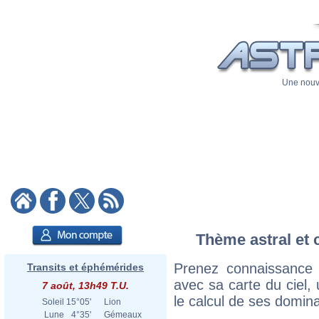
Une nouve
Thème astral et 
Prenez connaissance
Transits et éphémérides
avec sa carte du ciel, 
7 août, 13h49 T.U.
le calcul de ses domina
Soleil
15°05'
Lion
Lune
4°35'
Gémeaux