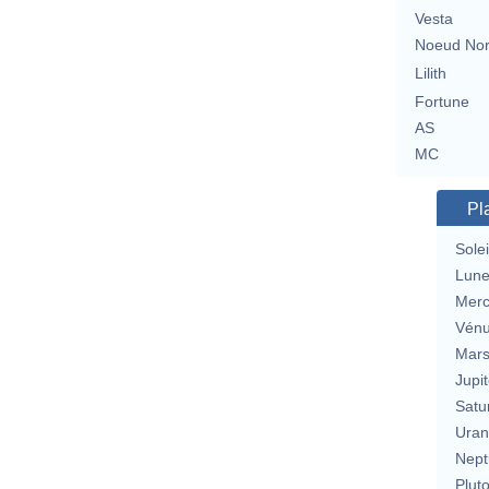
Vesta
Noeud No
Lilith
Fortune
AS
MC
Pl
Solei
Lun
Merc
Vén
Mar
Jupit
Satu
Uran
Nept
Plut