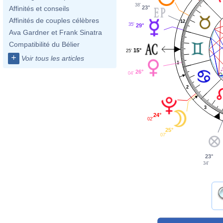
38'
23°
Affinités et conseils
Affinités de couples célèbres
12
35'
29°
Ava Gardner et Frank Sinatra
Compatibilité du Bélier
15°
25'
+
Voir tous les articles
1
26°
04'
2
3
24°
02'
25°
07'
23°
34'