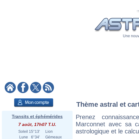
Une nouve
Thème astral et car
Prenez connaissan
Transits et éphémérides
Marconnet avec sa car
7 août, 17h07 T.U.
astrologique et le calc
Soleil
15°13'
Lion
Lune
6°34'
Gémeaux