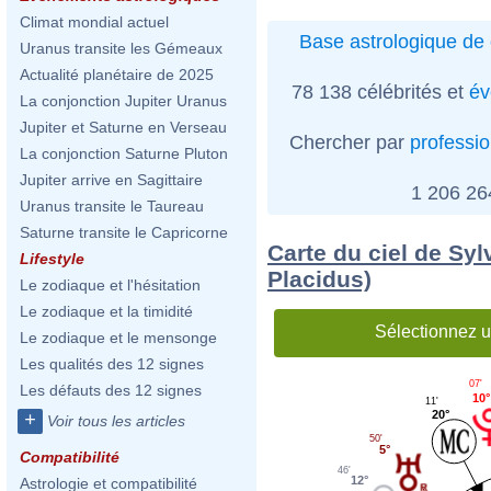
Climat mondial actuel
Base astrologique de 
Uranus transite les Gémeaux
Actualité planétaire de 2025
78 138 célébrités et
év
La conjonction Jupiter Uranus
Jupiter et Saturne en Verseau
Chercher par
professi
La conjonction Saturne Pluton
Jupiter arrive en Sagittaire
1 206 2
Uranus transite le Taureau
Saturne transite le Capricorne
Carte du ciel de Sy
Lifestyle
Placidus)
Le zodiaque et l'hésitation
Le zodiaque et la timidité
Sélectionnez u
Le zodiaque et le mensonge
Les qualités des 12 signes
07'
Les défauts des 12 signes
10°
11'
20°
+
Voir tous les articles
50'
5°
Compatibilité
46'
12°
Astrologie et compatibilité