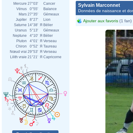
Mercure
27°03'
Cancer
Sylvain Marconnet
Vénus
0°55'
Balance
Données de naissance et dom
Mars
27°35'
Gémeaux
Jupiter
8°27'
Lion
Ajouter aux favoris
(1 fan)
Saturne
14°38'
Я
Bélier
Uranus
5°13'
Gémeaux
Neptune
4°10'
Я
Bélier
Pluton
4°01'
Я
Verseau
Chiron
0°52'
Я
Taureau
Nœud vrai
29°53'
Я
Verseau
Lilith vraie
21°21'
Я
Capricorne