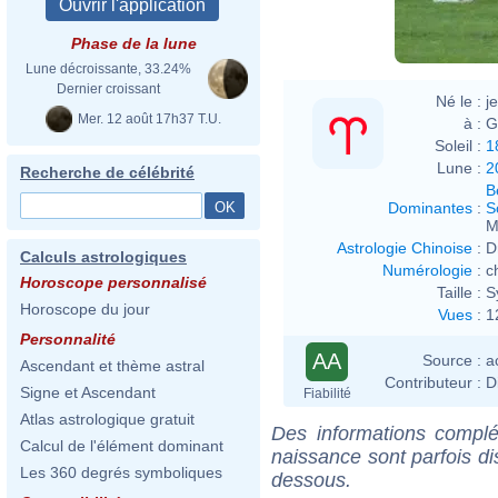
Phase de la lune
Lune décroissante, 33.24%
Dernier croissant
Né le :
j
Mer. 12 août 17h37 T.U.
à :
G
Soleil :
1
Lune :
2
Recherche de célébrité
B
Dominantes
:
S
M
Astrologie Chinoise
:
D
Calculs astrologiques
Numérologie
:
c
Horoscope personnalisé
Taille :
S
Horoscope du jour
Vues
:
1
Personnalité
AA
Source :
a
Ascendant et thème astral
Contributeur :
D
Signe et Ascendant
Fiabilité
Atlas astrologique gratuit
Des informations complé
Calcul de l'élément dominant
naissance sont parfois di
Les 360 degrés symboliques
dessous.