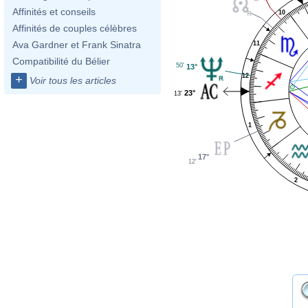
Affinités et conseils
10
Affinités de couples célèbres
Ava Gardner et Frank Sinatra
11
Compatibilité du Bélier
50'
13°
12
+
Voir tous les articles
23°
13'
1
17°
12'
2