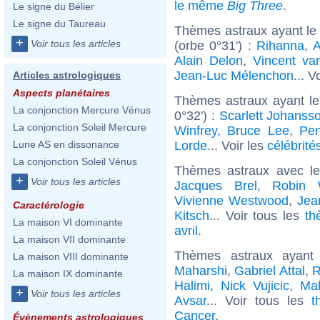
le même
Big Three
.
Le signe du Bélier
Le signe du Taureau
Thèmes astraux ayant le
+
Voir tous les articles
(orbe 0°31') :
Rihanna
,
A
Alain Delon
,
Vincent v
Jean-Luc Mélenchon
... V
Articles astrologiques
Aspects planétaires
Thèmes astraux ayant le
La conjonction Mercure Vénus
0°32') :
Scarlett Johanss
La conjonction Soleil Mercure
Winfrey
,
Bruce Lee
,
Pen
Lorde
... Voir les
célébrité
Lune AS en dissonance
La conjonction Soleil Vénus
Thèmes astraux avec l
+
Voir tous les articles
Jacques Brel
,
Robin 
Vivienne Westwood
,
Jea
Caractérologie
Kitsch
... Voir tous les
th
La maison VI dominante
avril
.
La maison VII dominante
Thèmes astraux ayan
La maison VIII dominante
Maharshi
,
Gabriel Attal
,
R
La maison IX dominante
Halimi
,
Nick Vujicic
,
Mah
+
Voir tous les articles
Avsar
... Voir tous les
t
Cancer
.
Évènements astrologiques