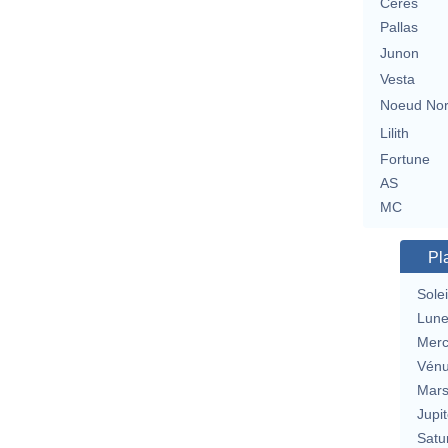
Cérès
Pallas
Junon
Vesta
Noeud No
Lilith
Fortune
AS
MC
Pl
Solei
Lun
Merc
Vén
Mar
Jupit
Satu