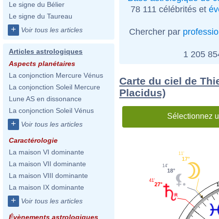
Le signe du Bélier
78 111 célébrités et
év
Le signe du Taureau
+
Voir tous les articles
Chercher par
professi
Articles astrologiques
1 205 8
Aspects planétaires
La conjonction Mercure Vénus
Carte du ciel de Th
La conjonction Soleil Mercure
Placidus)
Lune AS en dissonance
La conjonction Soleil Vénus
Sélectionnez u
+
Voir tous les articles
Caractérologie
La maison VI dominante
11'
17°
La maison VII dominante
14'
18°
La maison VIII dominante
41'
27°
La maison IX dominante
+
Voir tous les articles
Évènements astrologiques