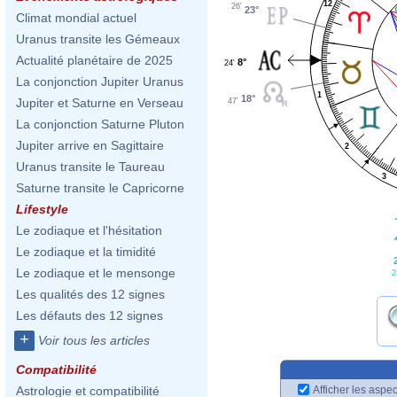
12
26'
23°
Climat mondial actuel
Uranus transite les Gémeaux
Actualité planétaire de 2025
8°
24'
La conjonction Jupiter Uranus
1
18°
Jupiter et Saturne en Verseau
47'
La conjonction Saturne Pluton
Jupiter arrive en Sagittaire
2
Uranus transite le Taureau
3
Saturne transite le Capricorne
Lifestyle
Le zodiaque et l'hésitation
Le zodiaque et la timidité
Le zodiaque et le mensonge
2
Les qualités des 12 signes
Les défauts des 12 signes
+
Voir tous les articles
Compatibilité
Afficher les aspec
Astrologie et compatibilité