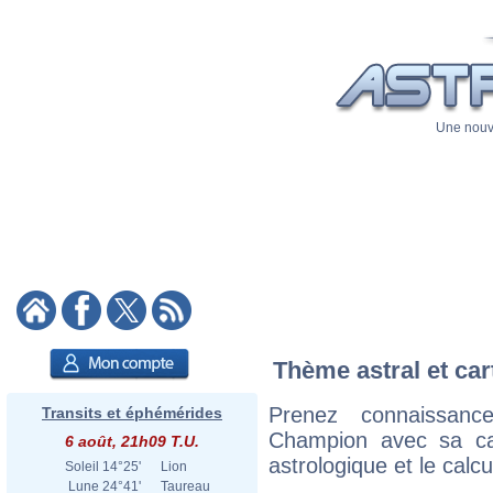
Une nouve
Thème astral et car
Prenez connaissan
Transits et éphémérides
Champion avec sa cart
6 août, 21h09 T.U.
astrologique et le calc
Soleil
14°25'
Lion
Lune
24°41'
Taureau