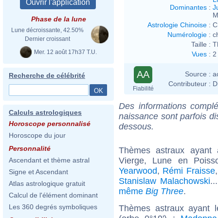
Dominantes
:
J
M
Phase de la lune
Astrologie Chinoise
:
C
Lune décroissante, 42.50%
Numérologie
:
c
Dernier croissant
Taille :
T
Mer. 12 août 17h37 T.U.
Vues
:
2
AA
Source :
a
Recherche de célébrité
Contributeur :
D
Fiabilité
Des informations complé
Calculs astrologiques
naissance sont parfois di
Horoscope personnalisé
dessous.
Horoscope du jour
Personnalité
Thèmes astraux ayant
Vierge, Lune en Poiss
Ascendant et thème astral
Yearwood
,
Rémi Fraisse
Signe et Ascendant
Stanislaw Malachowski
..
Atlas astrologique gratuit
même
Big Three
.
Calcul de l'élément dominant
Les 360 degrés symboliques
Thèmes astraux ayant 