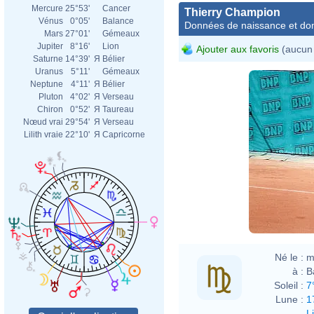
Mercure
25°53'
Cancer
Thierry Champion
Vénus
0°05'
Balance
Données de naissance et dom
Mars
27°01'
Gémeaux
Jupiter
8°16'
Lion
Ajouter aux favoris
(aucun 
Saturne
14°39'
Я
Bélier
Uranus
5°11'
Gémeaux
Neptune
4°11'
Я
Bélier
Pluton
4°02'
Я
Verseau
Chiron
0°52'
Я
Taureau
Nœud vrai
29°54'
Я
Verseau
Lilith vraie
22°10'
Я
Capricorne
Né le :
m
à :
B
Soleil :
7
Lune :
1
L