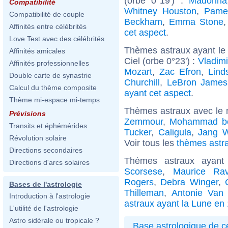
(orbe 0°19') :
Madonna
Compatibilité
Whitney Houston
,
Pame
Compatibilité de couple
Beckham
,
Emma Stone
Affinités entre célébrités
cet aspect
.
Love Test avec des célébrités
Thèmes astraux ayant le
Affinités amicales
Ciel (orbe 0°23') :
Vladimi
Affinités professionnelles
Mozart
,
Zac Efron
,
Lind
Double carte de synastrie
Churchill
,
LeBron James
Calcul du thème composite
ayant cet aspect
.
Thème mi-espace mi-temps
Thèmes astraux avec le 
Prévisions
Zemmour
,
Mohammad b
Transits et éphémérides
Tucker
,
Caligula
,
Jang 
Révolution solaire
Voir tous les
thèmes astra
Directions secondaires
Thèmes astraux ayan
Directions d'arcs solaires
Scorsese
,
Maurice Rav
Rogers
,
Debra Winger
,
Bases de l'astrologie
Thilleman
,
Antonie Van
Introduction à l'astrologie
astraux ayant la Lune en
L'utilité de l'astrologie
Astro sidérale ou tropicale ?
Base astrologique de cé