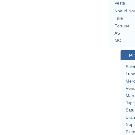
Vesta
Noeud No
Lilith
Fortune
AS
MC
Pl
Solei
Lun
Merc
Vén
Mar
Jupit
Satu
Uran
Nept
Plut