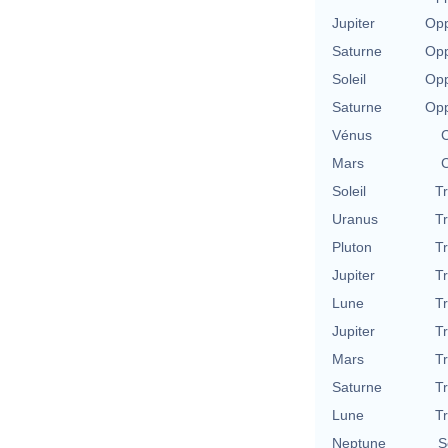
Jupiter
Opp
Saturne
Opp
Soleil
Opp
Saturne
Opp
Vénus
C
Mars
C
Soleil
T
Uranus
T
Pluton
T
Jupiter
T
Lune
T
Jupiter
T
Mars
T
Saturne
T
Lune
T
Neptune
S