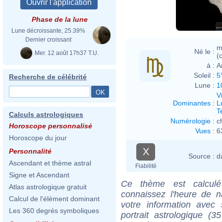
Phase de la lune
Lune décroissante, 25.39%
Dernier croissant
m
Né le :
Mer. 12 août 17h37 T.U.
(c
à :
A
Soleil :
5
Recherche de célébrité
Lune :
1
V
Dominantes
:
L
T
Calculs astrologiques
Numérologie
:
c
Horoscope personnalisé
Vues
:
6
Horoscope du jour
X
Personnalité
Source :
d
Ascendant et thème astral
Fiabilité
Signe et Ascendant
Ce thème est calculé 
Atlas astrologique gratuit
connaissez l'heure de n
Calcul de l'élément dominant
votre information ave
Les 360 degrés symboliques
portrait astrologique (