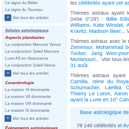
les
célébrités ayant cet a
Le signe du Bélier
Le signe du Taureau
Thèmes astraux ayant 
+
Voir tous les articles
(orbe 0°29') :
Billie Eili
Williams
,
Kate Winslet
,
A
Articles astrologiques
Kravitz
,
Madison Beer
... 
Aspects planétaires
Thèmes astraux avec le 
La conjonction Mercure Vénus
Zemmour
,
Mohammad b
La conjonction Soleil Mercure
Tucker
,
Jang Won-you
Lune AS en dissonance
Montessori
... Voir tous l
31 août
.
La conjonction Soleil Vénus
+
Voir tous les articles
Thèmes astraux ayant
Camilla, reine du Roy
Caractérologie
Schumacher
,
Laetitia 
La maison VI dominante
Thierry Le Luron
,
Aaron
La maison VII dominante
ayant la Lune en 10° Can
La maison VIII dominante
La maison IX dominante
Base astrologique de
+
Voir tous les articles
78 146 célébrités et
év
Évènements astrologiques