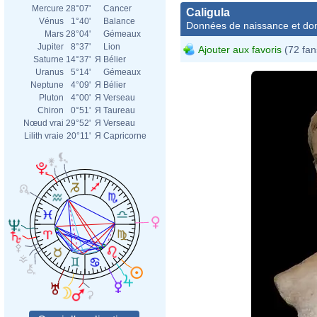
Mercure
28°07'
Cancer
Caligula
Vénus
1°40'
Balance
Données de naissance et dom
Mars
28°04'
Gémeaux
Jupiter
8°37'
Lion
Ajouter aux favoris
(72 fan
Saturne
14°37'
Я
Bélier
Uranus
5°14'
Gémeaux
Neptune
4°09'
Я
Bélier
Pluton
4°00'
Я
Verseau
Chiron
0°51'
Я
Taureau
Nœud vrai
29°52'
Я
Verseau
Lilith vraie
20°11'
Я
Capricorne