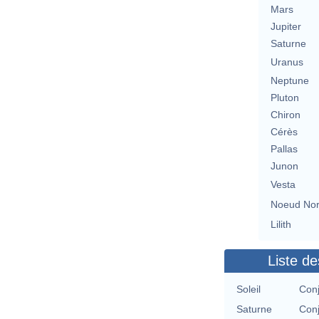
Mars
Jupiter
Saturne
Uranus
Neptune
Pluton
Chiron
Cérès
Pallas
Junon
Vesta
Noeud No
Lilith
Liste de
Soleil
Conj
Saturne
Conj