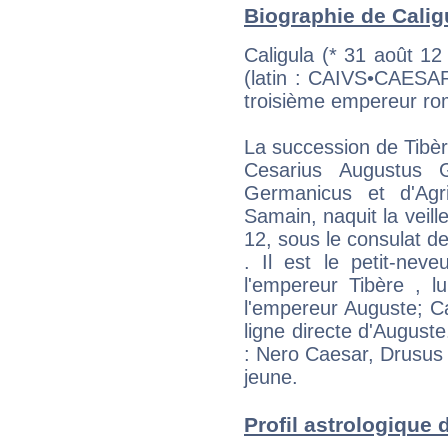
Biographie de Caligu
Caligula (* 31 août 1
(latin : CAIVS•CAES
troisième empereur ro
La succession de Tibè
Cesarius Augustus G
Germanicus et d'Agr
Samain, naquit la veil
12, sous le consulat d
. Il est le petit-neveu
l'empereur Tibère , lu
l'empereur Auguste; Cali
ligne directe d'Auguste
: Nero Caesar, Drusus III
jeune.
Profil astrologique de