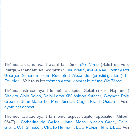
Thèmes astraux ayant ayant le même
Big Three
(Soleil en Ver
Vierge, Ascendant en Scorpion) :
Eva Braun
,
Axelle Red
,
Johnny Rot
Georges Simenon
,
Henri Rochefort
,
Alexander (prestidigitateur)
,
Em
Feutrier
... Voir tous les
thèmes astraux ayant le même
Big Three
.
Thèmes astraux ayant le même aspect Soleil sextile Neptune (
Shakira
,
Alain Delon
,
Dalai Lama XIV
,
Ashton Kutcher
,
Gwyneth Palt
Creator
,
Jean-Marie Le Pen
,
Nicolas Cage
,
Frank Ocean
... Voi
ayant cet aspect
.
Thèmes astraux ayant le même aspect Jupiter opposition Milieu 
0°47') :
Catherine de Galles
,
Lionel Messi
,
Nicolas Cage
,
Colin 
Grant
,
O.J. Simpson
,
Charlie Hunnam
,
Lara Fabian
,
Idris Elba
... Vo