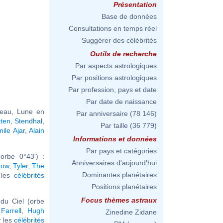
Présentation
Base de données
Consultations en temps réel
Suggérer des célébrités
Outils de recherche
Par aspects astrologiques
Par positions astrologiques
Par profession, pays et date
Par date de naissance
seau, Lune en
Par anniversaire
(78 146)
ten
,
Stendhal
,
Par taille
(36 779)
ile Ajar
,
Alain
Informations et données
Par pays et catégories
orbe 0°43') :
Anniversaires d'aujourd'hui
row
,
Tyler, The
Dominantes planétaires
r les
célébrités
Positions planétaires
Focus thèmes astraux
du Ciel (orbe
Farrell
,
Hugh
Zinedine Zidane
ir les
célébrités