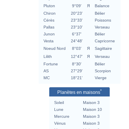
Pluton
9°09'
Я
Balance
Chiron
20°23'
Bélier
Cérès
23°33'
Poissons
Pallas
23°10'
Verseau
Junon
6°37'
Bélier
Vesta
24°48'
Capricorne
Noeud Nord
8°03'
Я
Sagittaire
Lilith
12°47'
Я
Verseau
Fortune
8°30'
Bélier
AS
27°29'
Scorpion
MC
18°21'
Vierge
*
Planètes en maisons
Soleil
Maison 3
Lune
Maison 10
Mercure
Maison 3
Vénus
Maison 3