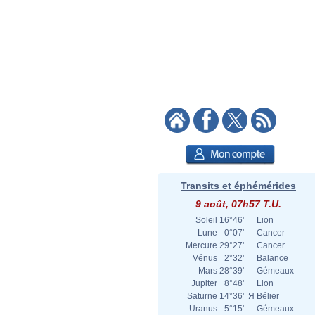
Transits et éphémérides
9 août, 07h57 T.U.
Soleil
16°46'
Lion
Lune
0°07'
Cancer
Mercure
29°27'
Cancer
Vénus
2°32'
Balance
Mars
28°39'
Gémeaux
Jupiter
8°48'
Lion
Saturne
14°36'
Я
Bélier
Uranus
5°15'
Gémeaux