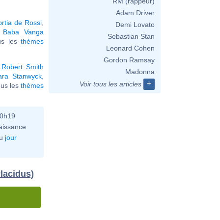
RM (rappeur)
Adam Driver
rtia de Rossi
,
Demi Lovato
,
Baba Vanga
Sebastian Stan
ous les
thèmes
Leonard Cohen
Gordon Ramsay
,
Robert Smith
Madonna
ara Stanwyck
,
+
Voir tous les articles
tous les
thèmes
10h19
aissance
u
jour
lacidus)