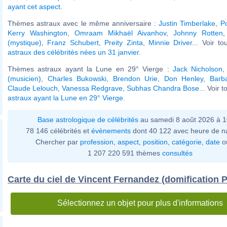
ayant cet aspect
.
Thèmes astraux avec le même anniversaire :
Justin Timberlake
,
Po
Kerry Washington
,
Omraam Mikhaël Aivanhov
,
Johnny Rotten
(mystique)
,
Franz Schubert
,
Preity Zinta
,
Minnie Driver
... Voir t
astraux des célébrités nées un 31 janvier
.
Thèmes astraux ayant la Lune en 29° Vierge :
Jack Nicholson
(musicien)
,
Charles Bukowski
,
Brendon Urie
,
Don Henley
,
Barb
Claude Lelouch
,
Vanessa Redgrave
,
Subhas Chandra Bose
... Voir 
astraux ayant la Lune en 29° Vierge
.
Base astrologique de célébrités
au samedi 8 août 2026 à 
78 146 célébrités et
évènements
dont 40 122 avec heure de n
Chercher par
profession
,
aspect
,
position
,
catégorie
,
date
o
1 207 220 591 thèmes
consultés
Carte du ciel de Vincent Fernandez (domification P
Sélectionnez un objet pour plus d'informations