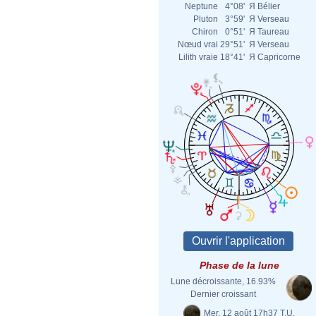
Neptune
4°08'
Я
Bélier
Pluton
3°59'
Я
Verseau
Chiron
0°51'
Я
Taureau
Nœud vrai
29°51'
Я
Verseau
Lilith vraie
18°41'
Я
Capricorne
Phase de la lune
Lune décroissante, 16.93%
Dernier croissant
Mer. 12 août 17h37 T.U.