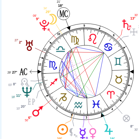
21'
18°
34'
29°
30'
09'
13°
9°
9
10
8
27'
2°
11
7
12
27°
29'
6
8°
1
03'
5
11°
18'
20°
2
10'
4
6°
3
50'
8°
30'
10°
19°