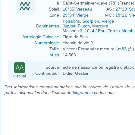
à :
Saint-Germain-en-Laye (78) (France)
Soleil :
10°35' Verseau
AS :
27°29' Sc
Lune :
29°34' Vierge
MC :
18°21' Vi
Poissons
,
Scorpion
,
Vierge
Dominantes
:
Jupiter
,
Pluton
,
Mercure
Maisons
3
,
10
,
4
/
Eau
,
Terre
/
Mutabl
Astrologie Chinoise
:
Tigre de Bois
Numérologie
:
chemin de vie 9
Taille :
Vincent Fernandez mesure
1m83
(6')
Vues
:
14 566
AA
Source :
acte de naissance ou registre d'état-ci
Contributeur :
Didier Geslain
Fiabilité
Des informations complémentaires sur la source de l'heure de n
parfois disponibles dans l'extrait de
biographie
ci-dessous.