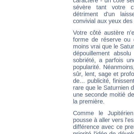
caractère - un côté sé
sévère tant votre c
détriment d'un laiss
convivial aux yeux des
Votre côté austère n'
forme de réserve ou d
moins vrai que le Satur
dépouillement absolu 
sobriété, a parfois u
popularité. Néanmoins, l
sûr, lent, sage et pro
de... publicité, finisse
rare que le Saturnien d
une seconde moitié de 
la première.
Comme le Jupitérien
pousse à aller vers l'es
différence avec ce pr
priorité l'idée de déve