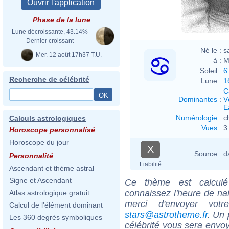
Phase de la lune
Lune décroissante, 43.14%
Dernier croissant
Né le :
s
Mer. 12 août 17h37 T.U.
à :
M
Soleil :
6
Recherche de célébrité
Lune :
1
C
Dominantes
:
V
E
Numérologie
:
c
Calculs astrologiques
Vues
:
3
Horoscope personnalisé
Horoscope du jour
X
Source :
d
Personnalité
Fiabilité
Ascendant et thème astral
Signe et Ascendant
Ce thème est calculé 
connaissez l'heure de na
Atlas astrologique gratuit
merci d'envoyer vot
Calcul de l'élément dominant
stars@astrotheme.fr
. Un 
Les 360 degrés symboliques
célébrité vous sera envoy