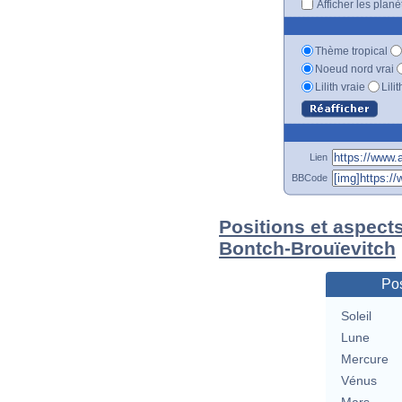
Afficher les plan
Thème tropical
Noeud nord vrai
Lilith vraie
Lili
Lien
BBCode
Positions et aspects
Bontch-Brouïevitch
Pos
Soleil
Lune
Mercure
Vénus