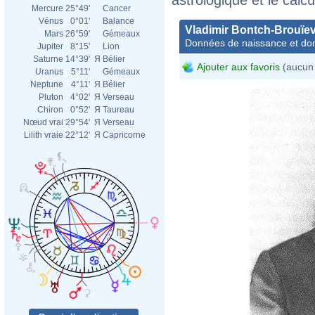
Mercure
25°49'
Cancer
Vénus
0°01'
Balance
Vladimir Bontch-Brouïev
Mars
26°59'
Gémeaux
Données de naissance et dom
Jupiter
8°15'
Lion
Saturne
14°39'
Я
Bélier
Ajouter aux favoris
(aucun 
Uranus
5°11'
Gémeaux
Neptune
4°11'
Я
Bélier
Pluton
4°02'
Я
Verseau
Chiron
0°52'
Я
Taureau
Nœud vrai
29°54'
Я
Verseau
Lilith vraie
22°12'
Я
Capricorne