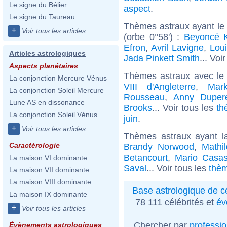
Le signe du Bélier
aspect
.
Le signe du Taureau
Thèmes astraux ayant le
+
Voir tous les articles
(orbe 0°58') :
Beyoncé 
Efron
,
Avril Lavigne
,
Lou
Articles astrologiques
Jada Pinkett Smith
... Voi
Aspects planétaires
Thèmes astraux avec le
La conjonction Mercure Vénus
VIII d'Angleterre
,
Mark
La conjonction Soleil Mercure
Rousseau
,
Anny Duper
Lune AS en dissonance
Brooks
... Voir tous les
th
La conjonction Soleil Vénus
juin
.
+
Voir tous les articles
Thèmes astraux ayant l
Caractérologie
Brandy Norwood
,
Mathi
Betancourt
,
Mario Casa
La maison VI dominante
Saval
... Voir tous les
thèm
La maison VII dominante
La maison VIII dominante
Base astrologique de cé
La maison IX dominante
78 111 célébrités et
év
+
Voir tous les articles
Chercher par
professi
Évènements astrologiques