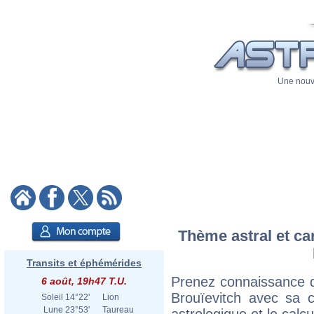
Une nouve
Thème astral et ca
Transits et éphémérides
Prenez connaissance d
6 août, 19h47 T.U.
Brouïevitch avec sa ca
Soleil
14°22'
Lion
Lune
23°53'
Taureau
astrologique et le calc