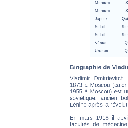
Mercure
S
Mercure
S
Jupiter
Qu
Soleil
Se
Soleil
Se
Vénus
Qu
Uranus
Qu
Biographie de Vladim
Vladimir Dmitrievitch
1873 à Moscou (calendr
1955 à Moscou) est un 
soviétique, ancien bo
Lénine après la révolu
En mars 1918 il devi
facultés de médecine