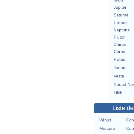
Mars
Jupiter
Saturne
Uranus
Neptune
Pluton
Chiron
Cérès
Pallas
Junon
Vesta
Noeud No
Lilith
Liste de
Vénus
Con
Mercure
Con