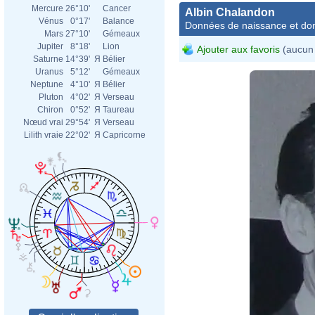
Mercure
26°10'
Cancer
Albin Chalandon
Vénus
0°17'
Balance
Données de naissance et dom
Mars
27°10'
Gémeaux
Jupiter
8°18'
Lion
Ajouter aux favoris
(aucun 
Saturne
14°39'
Я
Bélier
Uranus
5°12'
Gémeaux
Neptune
4°10'
Я
Bélier
Pluton
4°02'
Я
Verseau
Chiron
0°52'
Я
Taureau
Nœud vrai
29°54'
Я
Verseau
Lilith vraie
22°02'
Я
Capricorne