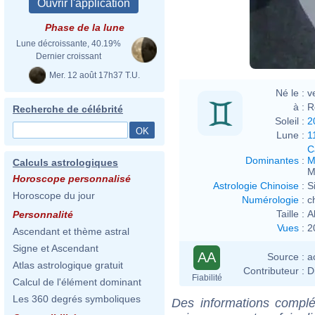
Phase de la lune
Lune décroissante, 40.19%
Dernier croissant
Mer. 12 août 17h37 T.U.
Né le :
v
à :
R
Recherche de célébrité
Soleil :
2
Lune :
1
C
Dominantes
:
M
Calculs astrologiques
M
Horoscope personnalisé
Astrologie Chinoise
:
S
Horoscope du jour
Numérologie
:
c
Taille :
A
Personnalité
Vues
:
2
Ascendant et thème astral
Signe et Ascendant
AA
Source :
a
Atlas astrologique gratuit
Contributeur :
D
Fiabilité
Calcul de l'élément dominant
Les 360 degrés symboliques
Des informations complé