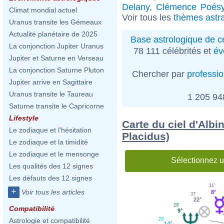
Delany
,
Clémence Poés
Climat mondial actuel
Voir tous les
thèmes astra
Uranus transite les Gémeaux
Actualité planétaire de 2025
Base astrologique de cé
La conjonction Jupiter Uranus
78 111 célébrités et
év
Jupiter et Saturne en Verseau
La conjonction Saturne Pluton
Chercher par
professi
Jupiter arrive en Sagittaire
Uranus transite le Taureau
1 205 9
Saturne transite le Capricorne
Lifestyle
Carte du ciel d'Alb
Le zodiaque et l'hésitation
Placidus)
Le zodiaque et la timidité
Le zodiaque et le mensonge
Sélectionnez u
Les qualités des 12 signes
Les défauts des 12 signes
11'
+
Voir tous les articles
8°
37'
22°
29'
Compatibilité
9°
29'
Astrologie et compatibilité
14°