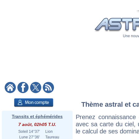
Une nouve
Thème astral et c
Prenez connaissance 
Transits et éphémérides
avec sa carte du ciel, 
7 août, 02h05 T.U.
le calcul de ses domina
Soleil
14°37'
Lion
Lune
27°36'
Taureau