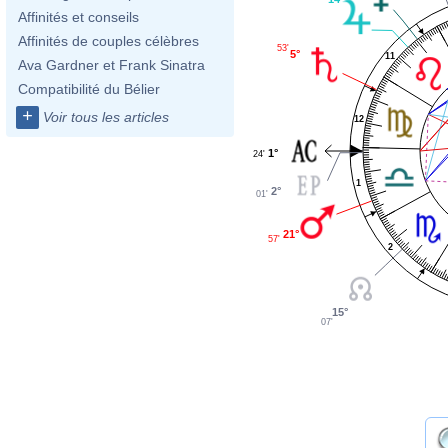
Affinités et conseils
Affinités de couples célèbres
53'
5°
11
Ava Gardner et Frank Sinatra
Compatibilité du Bélier
+
Voir tous les articles
12
1°
24'
1
2°
01'
21°
57'
2
15°
07'