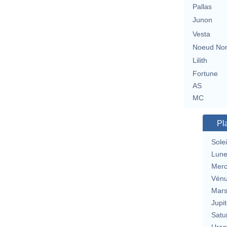
Pallas
Junon
Vesta
Noeud No
Lilith
Fortune
AS
MC
Pl
Solei
Lun
Merc
Vén
Mar
Jupit
Satu
Uran