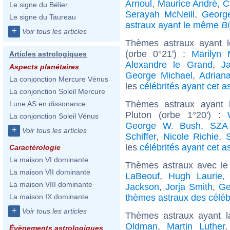
Arnoul
,
Maurice André
,
C
Le signe du Bélier
Serayah McNeill
,
Georg
Le signe du Taureau
astraux ayant le même
B
+
Voir tous les articles
Thèmes astraux ayant l
(orbe 0°21') :
Marilyn 
Articles astrologiques
Alexandre le Grand
,
J
Aspects planétaires
George Michael
,
Adrian
La conjonction Mercure Vénus
les
célébrités ayant cet a
La conjonction Soleil Mercure
Thèmes astraux ayant 
Lune AS en dissonance
Pluton (orbe 1°20') :
La conjonction Soleil Vénus
George W. Bush
,
SZA 
+
Voir tous les articles
Schiffer
,
Nicole Richie
,
les
célébrités ayant cet a
Caractérologie
La maison VI dominante
Thèmes astraux avec le
La maison VII dominante
LaBeouf
,
Hugh Laurie
La maison VIII dominante
Jackson
,
Jorja Smith
,
Ge
thèmes astraux des célébr
La maison IX dominante
+
Voir tous les articles
Thèmes astraux ayant l
Oldman
,
Martin Luther
Évènements astrologiques