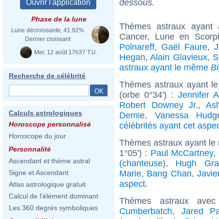
dessous.
Phase de la lune
Thèmes astraux ayant
Lune décroissante, 41.92%
Cancer, Lune en Scorp
Dernier croissant
Polnareff
,
Gaël Faure
,
J
Mer. 12 août 17h37 T.U.
Hegan
,
Alain Glavieux
,
S
astraux ayant le même
B
Recherche de célébrité
Thèmes astraux ayant le
(orbe 0°34') :
Jennifer A
Robert Downey Jr.
,
As
Calculs astrologiques
Demie
,
Vanessa Hudg
Horoscope personnalisé
célébrités ayant cet aspe
Horoscope du jour
Thèmes astraux ayant le
Personnalité
1°05') :
Paul McCartney
,
Ascendant et thème astral
(chanteuse)
,
Hugh Gra
Marie
,
Bang Chan
,
Javi
Signe et Ascendant
aspect
.
Atlas astrologique gratuit
Calcul de l'élément dominant
Thèmes astraux ave
Les 360 degrés symboliques
Cumberbatch
,
Jared Pa