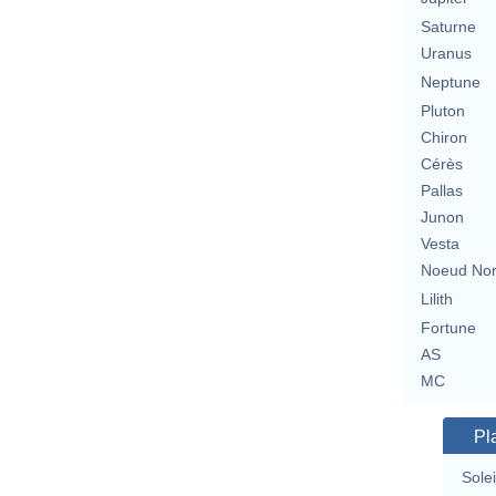
Saturne
Uranus
Neptune
Pluton
Chiron
Cérès
Pallas
Junon
Vesta
Noeud No
Lilith
Fortune
AS
MC
Pl
Solei