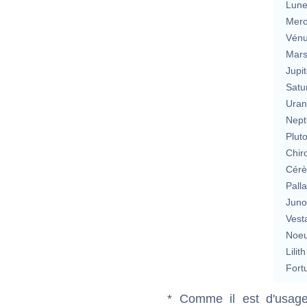
Lun
Merc
Vén
Mar
Jupit
Satu
Uran
Nept
Plut
Chir
Cérè
Pall
Jun
Vest
Noeu
Lilith
Fort
* Comme il est d'usage