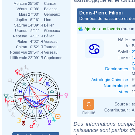
Mercure
25°58'
Cancer
Vénus
0°08'
Balance
Denis-Pierre Filippi
Mars
27°03'
Gémeaux
Données de naissance et dom
Jupiter
8°16'
Lion
Saturne
14°39'
Я
Bélier
Ajouter aux favoris
(aucun 
Uranus
5°11'
Gémeaux
Neptune
4°11'
Я
Bélier
Né le :
m
Pluton
4°02'
Я
Verseau
à :
B
Chiron
0°52'
Я
Taureau
Soleil :
2
Nœud vrai
29°54'
Я
Verseau
Lune :
1
Lilith vraie
22°09'
Я
Capricorne
G
Dominantes
:
J
M
Astrologie Chinoise
:
R
Numérologie
:
c
Vues
:
1
C
Source :
s
Contributeur :
A
Fiabilité
Des informations complé
naissance sont parfois di