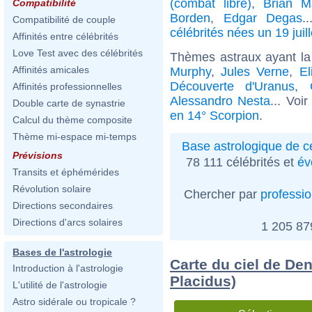
(combat libre)
,
Brian M
Compatibilité
Borden
,
Edgar Degas
.
Compatibilité de couple
célébrités nées un 19 juill
Affinités entre célébrités
Love Test avec des célébrités
Thèmes astraux ayant la
Affinités amicales
Murphy
,
Jules Verne
,
El
Découverte d'Uranus
,
Affinités professionnelles
Alessandro Nesta
... Voi
Double carte de synastrie
en 14° Scorpion
.
Calcul du thème composite
Thème mi-espace mi-temps
Base astrologique de cé
Prévisions
78 111 célébrités et
év
Transits et éphémérides
Révolution solaire
Chercher par
professi
Directions secondaires
Directions d'arcs solaires
1 205 8
Bases de l'astrologie
Carte du ciel de Den
Introduction à l'astrologie
Placidus)
L'utilité de l'astrologie
Astro sidérale ou tropicale ?