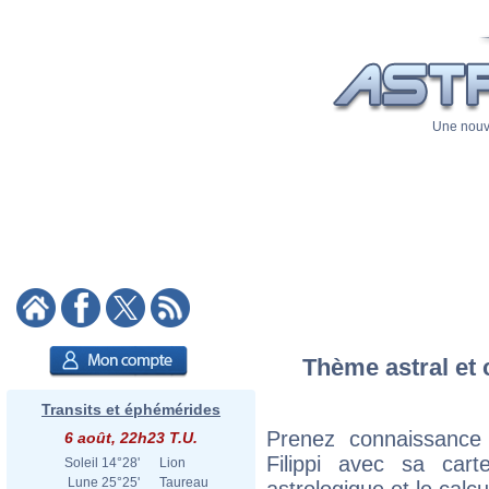
Une nouve
Thème astral et 
Transits et éphémérides
Prenez connaissance
6 août, 22h23 T.U.
Filippi avec sa cart
Soleil
14°28'
Lion
Lune
25°25'
Taureau
astrologique et le calc