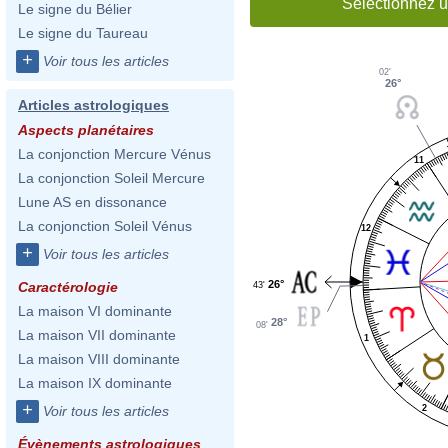
Sélectionnez u
Le signe du Bélier
Le signe du Taureau
+
Voir tous les articles
02'
26°
Articles astrologiques
Aspects planétaires
La conjonction Mercure Vénus
11
La conjonction Soleil Mercure
Lune AS en dissonance
La conjonction Soleil Vénus
12
+
Voir tous les articles
26°
Caractérologie
43'
La maison VI dominante
28°
08'
La maison VII dominante
1
La maison VIII dominante
La maison IX dominante
+
2
Voir tous les articles
Évènements astrologiques