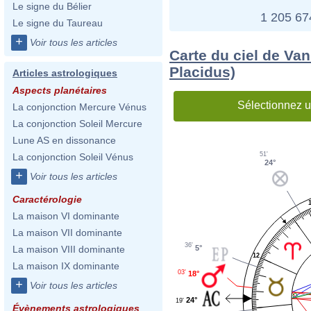
Le signe du Bélier
1 205 6
Le signe du Taureau
+
Voir tous les articles
Carte du ciel de Van
Placidus)
Articles astrologiques
Aspects planétaires
Sélectionnez u
La conjonction Mercure Vénus
La conjonction Soleil Mercure
Lune AS en dissonance
51'
La conjonction Soleil Vénus
24°
+
Voir tous les articles
Caractérologie
La maison VI dominante
La maison VII dominante
36'
5°
La maison VIII dominante
12
La maison IX dominante
03'
18°
+
Voir tous les articles
24°
19'
Évènements astrologiques