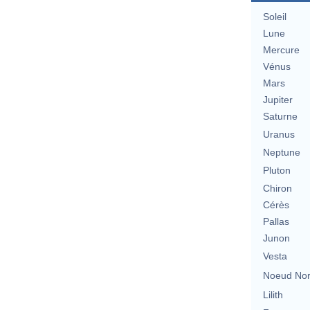
Soleil
Lune
Mercure
Vénus
Mars
Jupiter
Saturne
Uranus
Neptune
Pluton
Chiron
Cérès
Pallas
Junon
Vesta
Noeud No
Lilith