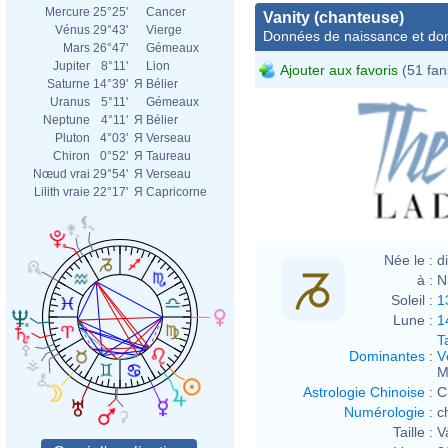
Mercure
25°25'
Cancer
Vanity (chanteuse)
Vénus
29°43'
Vierge
Données de naissance et dom
Mars
26°47'
Gémeaux
Jupiter
8°11'
Lion
Ajouter aux favoris
(51 fan
Saturne
14°39'
Я
Bélier
Uranus
5°11'
Gémeaux
Neptune
4°11'
Я
Bélier
Pluton
4°03'
Я
Verseau
Chiron
0°52'
Я
Taureau
Nœud vrai
29°54'
Я
Verseau
Lilith vraie
22°17'
Я
Capricorne
Née le :
d
à :
N
Soleil :
1
Lune :
1
T
Dominantes
:
V
M
Astrologie Chinoise
:
C
Numérologie
:
c
Taille :
V