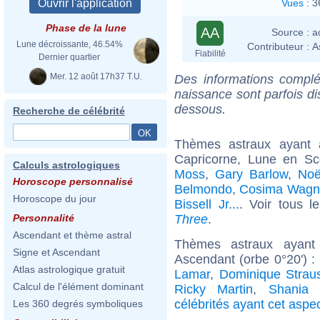
Vues
:
3
Phase de la lune
AA
Source :
a
Lune décroissante, 46.54%
Contributeur :
A
Fiabilité
Dernier quartier
Mer. 12 août 17h37 T.U.
Des informations complé
naissance sont parfois di
dessous.
Recherche de célébrité
Thèmes astraux ayant
Capricorne, Lune en Sc
Calculs astrologiques
Moss
,
Gary Barlow
,
No
Horoscope personnalisé
Belmondo
,
Cosima Wagn
Horoscope du jour
Bissell Jr.
... Voir tous 
Three
.
Personnalité
Ascendant et thème astral
Thèmes astraux ayant 
Signe et Ascendant
Ascendant (orbe 0°20') :
Atlas astrologique gratuit
Lamar
,
Dominique Strau
Calcul de l'élément dominant
Ricky Martin
,
Shania 
célébrités ayant cet aspe
Les 360 degrés symboliques