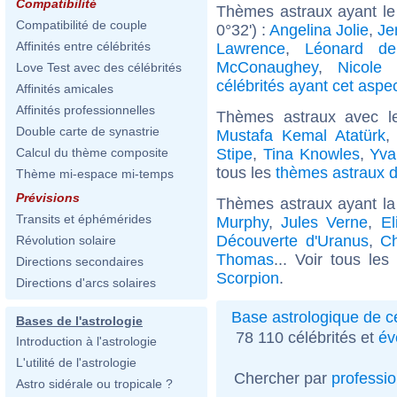
Compatibilité
Thèmes astraux ayant le
Compatibilité de couple
0°32') :
Angelina Jolie
,
Je
Affinités entre célébrités
Lawrence
,
Léonard de
McConaughey
,
Nicole 
Love Test avec des célébrités
célébrités ayant cet aspe
Affinités amicales
Affinités professionnelles
Thèmes astraux avec l
Double carte de synastrie
Mustafa Kemal Atatürk
Stipe
,
Tina Knowles
,
Yva
Calcul du thème composite
tous les
thèmes astraux d
Thème mi-espace mi-temps
Prévisions
Thèmes astraux ayant la
Transits et éphémérides
Murphy
,
Jules Verne
,
El
Découverte d'Uranus
,
Ch
Révolution solaire
Thomas
... Voir tous le
Directions secondaires
Scorpion
.
Directions d'arcs solaires
Base astrologique de cé
Bases de l'astrologie
78 110 célébrités et
év
Introduction à l'astrologie
L'utilité de l'astrologie
Chercher par
professi
Astro sidérale ou tropicale ?