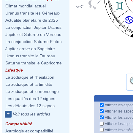
1
Climat mondial actuel
0°
50'
Uranus transite les Gémeaux
Actualité planétaire de 2025
2
La conjonction Jupiter Uranus
3
Jupiter et Saturne en Verseau
La conjonction Saturne Pluton
Jupiter arrive en Sagittaire
Uranus transite le Taureau
Saturne transite le Capricorne
Lifestyle
Le zodiaque et l'hésitation
Le zodiaque et la timidité
Le zodiaque et le mensonge
Les qualités des 12 signes
Afficher les aspec
Les défauts des 12 signes
Afficher les aspe
+
Voir tous les articles
Afficher les aspe
Compatibilité
Afficher les aspe
Afficher les astér
Astrologie et compatibilité