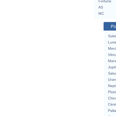
Fortune
AS
MC
Pl
Solei
Lun
Merc
Vén
Mar
Jupit
Satu
Uran
Nept
Plut
Chir
Cérè
Pall