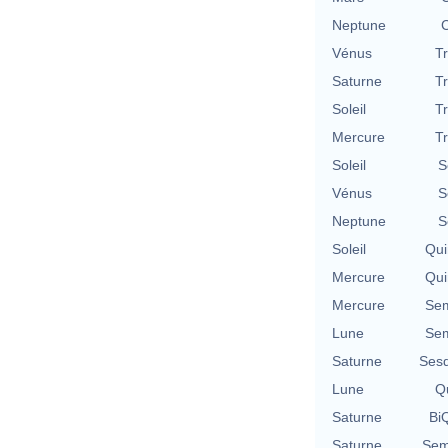
Neptune
C
Vénus
T
Saturne
T
Soleil
T
Mercure
T
Soleil
S
Vénus
S
Neptune
S
Soleil
Qui
Mercure
Qui
Mercure
Sem
Lune
Sem
Saturne
Sesq
Lune
Qu
Saturne
BiQ
Saturne
Sem