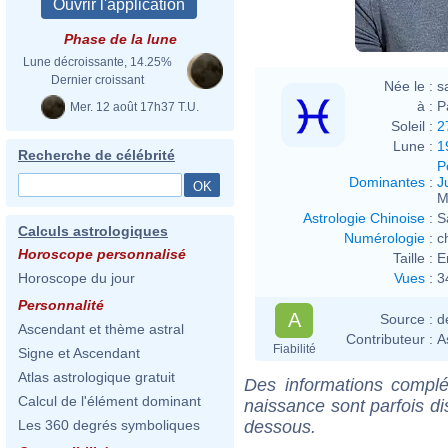
Phase de la lune
Lune décroissante, 14.25%
Dernier croissant
Née le :
s
à :
P
Mer. 12 août 17h37 T.U.
Soleil :
2
Lune :
1
Recherche de célébrité
P
Dominantes
:
J
M
Astrologie Chinoise
:
S
Calculs astrologiques
Numérologie
:
c
Horoscope personnalisé
Taille :
E
Vues
:
3
Horoscope du jour
Personnalité
A
Source :
d
Ascendant et thème astral
Contributeur :
A
Fiabilité
Signe et Ascendant
Atlas astrologique gratuit
Des informations complé
Calcul de l'élément dominant
naissance sont parfois di
dessous.
Les 360 degrés symboliques