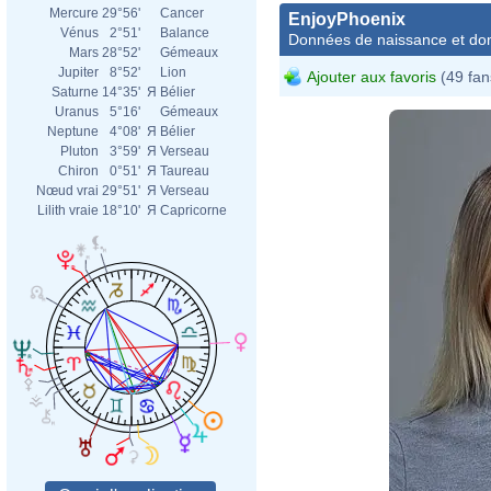
Mercure
29°56'
Cancer
EnjoyPhoenix
Vénus
2°51'
Balance
Données de naissance et dom
Mars
28°52'
Gémeaux
Jupiter
8°52'
Lion
Ajouter aux favoris
(49 fan
Saturne
14°35'
Я
Bélier
Uranus
5°16'
Gémeaux
Neptune
4°08'
Я
Bélier
Pluton
3°59'
Я
Verseau
Chiron
0°51'
Я
Taureau
Nœud vrai
29°51'
Я
Verseau
Lilith vraie
18°10'
Я
Capricorne