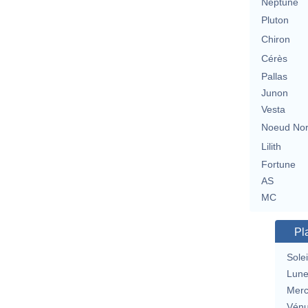
Neptune
Pluton
Chiron
Cérès
Pallas
Junon
Vesta
Noeud No
Lilith
Fortune
AS
MC
Pl
Solei
Lun
Merc
Vén