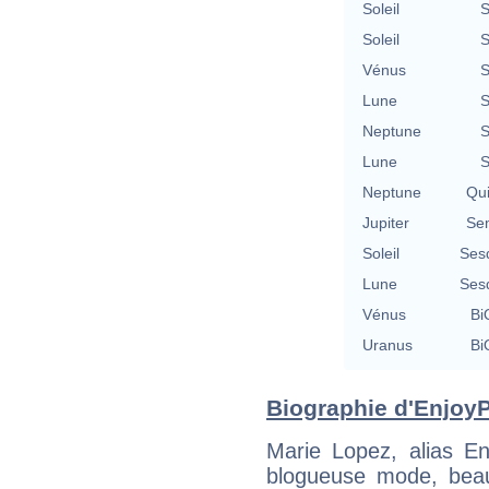
Soleil
S
Soleil
S
Vénus
S
Lune
S
Neptune
S
Lune
S
Neptune
Qu
Jupiter
Se
Soleil
Ses
Lune
Ses
Vénus
Bi
Uranus
Bi
Biographie d'EnjoyP
Marie Lopez, alias E
blogueuse mode, beaut