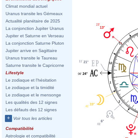
Climat mondial actuel
Uranus transite les Gémeaux
Actualité planétaire de 2025
23'
13°
La conjonction Jupiter Uranus
Jupiter et Saturne en Verseau
La conjonction Saturne Pluton
11
Jupiter arrive en Sagittaire
Uranus transite le Taureau
11'
21°
12
Saturne transite le Capricorne
Lifestyle
24°
06'
Le zodiaque et l'hésitation
1
Le zodiaque et la timidité
Le zodiaque et le mensonge
Les qualités des 12 signes
2
19°
41'
Les défauts des 12 signes
+
Voir tous les articles
6°
01'
Compatibilité
Astrologie et compatibilité