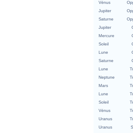
Vénus
Opp
Jupiter
Opp
Saturne
Opp
Jupiter
Mercure
Soleil
Lune
Saturne
Lune
T
Neptune
T
Mars
T
Lune
T
Soleil
T
Vénus
T
Uranus
T
Uranus
S