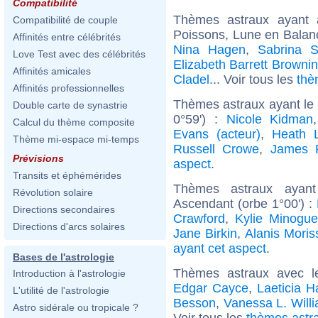
Compatibilité
Thèmes astraux ayant
Compatibilité de couple
Poissons, Lune en Balan
Affinités entre célébrités
Nina Hagen
,
Sabrina S
Love Test avec des célébrités
Elizabeth Barrett Browni
Affinités amicales
Cladel
... Voir tous les
thè
Affinités professionnelles
Thèmes astraux ayant le
Double carte de synastrie
0°59') :
Nicole Kidman
Calcul du thème composite
Evans (acteur)
,
Heath 
Thème mi-espace mi-temps
Russell Crowe
,
James 
Prévisions
aspect
.
Transits et éphémérides
Thèmes astraux ayan
Révolution solaire
Ascendant (orbe 1°00') :
Directions secondaires
Crawford
,
Kylie Minogue
Directions d'arcs solaires
Jane Birkin
,
Alanis Moris
ayant cet aspect
.
Bases de l'astrologie
Thèmes astraux avec l
Introduction à l'astrologie
Edgar Cayce
,
Laeticia H
L'utilité de l'astrologie
Besson
,
Vanessa L. Will
Astro sidérale ou tropicale ?
Voir tous les
thèmes astra