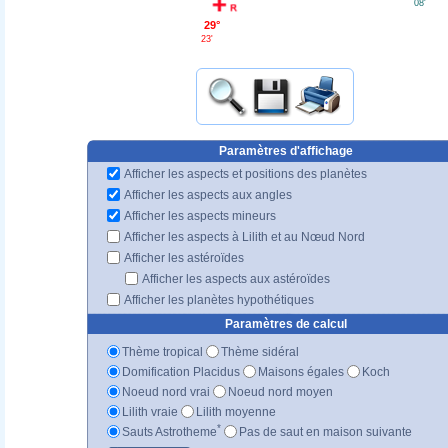
08'
29°
23'
Paramètres d'affichage
Afficher les aspects et positions des planètes
Afficher les aspects aux angles
Afficher les aspects mineurs
Afficher les aspects à Lilith et au Nœud Nord
Afficher les astéroïdes
Afficher les aspects aux astéroïdes
Afficher les planètes hypothétiques
Paramètres de calcul
Thème tropical
Thème sidéral
Domification Placidus
Maisons égales
Koch
Noeud nord vrai
Noeud nord moyen
Lilith vraie
Lilith moyenne
*
Sauts Astrotheme
Pas de saut en maison suivante