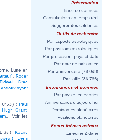
Présentation
Base de données
Consultations en temps réel
Suggérer des célébrités
Outils de recherche
Par aspects astrologiques
Par positions astrologiques
Par profession, pays et date
Par date de naissance
corne, Lune en
Par anniversaire
(78 098)
auteur)
,
Roger
Par taille
(36 766)
idwell
,
Greg
Informations et données
astraux ayant
Par pays et catégories
Anniversaires d'aujourd'hui
 0°53') :
Paul
Dominantes planétaires
,
Hugh Grant
,
dem
... Voir les
Positions planétaires
Focus thèmes astraux
1°35') :
Keanu
Zinedine Zidane
ppeur)
,
Demi