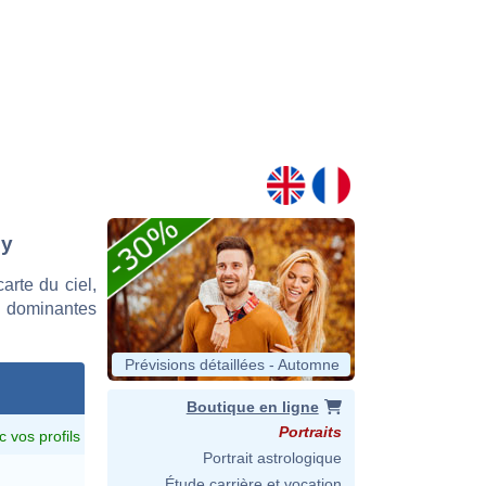
dy
rte du ciel,
s dominantes
Prévisions détaillées - Automne
Boutique en ligne
Portraits
c vos profils
Portrait astrologique
Étude carrière et vocation