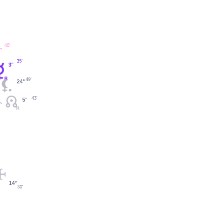
40'
°
35'
3°
49'
24°
43'
5°
14°
30'