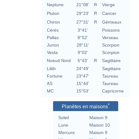
Neptune
21°08'
Я
Vierge
Pluton
29°23'
Я
Cancer
Chiron
27°31'
Я
Gémeaux
Cérès
3°41'
Poissons
Pallas
8°52'
Verseau
Junon
28°11'
Scorpion
Vesta
9°02'
Scorpion
Noeud Nord
5°43'
Я
Sagittaire
Lilith
24°49'
Sagittaire
Fortune
23°47'
Taureau
AS
15°44'
Taureau
MC
15°53'
Capricorne
*
Planètes en maisons
Soleil
Maison 9
Lune
Maison 10
Mercure
Maison 9