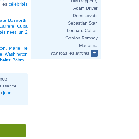
RM (rappeur)
r les
célébrités
Adam Driver
Demi Lovato
ate Bosworth
,
Sebastian Stan
Carrere
,
Cuba
Leonard Cohen
ités nées un 2
Gordon Ramsay
Madonna
ton
,
Marie Ire
+
Voir tous les articles
e Washington
lheinz Böhm
...
0h03
aissance
u
jour