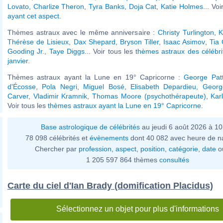
Lovato
,
Charlize Theron
,
Tyra Banks
,
Doja Cat
,
Katie Holmes
... Voi
ayant cet aspect
.
Thèmes astraux avec le même anniversaire :
Christy Turlington
,
K
Thérèse de Lisieux
,
Dax Shepard
,
Bryson Tiller
,
Isaac Asimov
,
Tia 
Gooding Jr.
,
Taye Diggs
... Voir tous les
thèmes astraux des célébr
janvier
.
Thèmes astraux ayant la Lune en 19° Capricorne :
George Pat
d'Écosse
,
Pola Negri
,
Miguel Bosé
,
Elisabeth Depardieu
,
Georg
Carver
,
Vladimir Kramnik
,
Thomas Moore (psychothérapeute)
,
Kar
Voir tous les
thèmes astraux ayant la Lune en 19° Capricorne
.
Base astrologique de célébrités
au jeudi 6 août 2026 à 1
78 098 célébrités et
évènements
dont 40 082 avec heure de n
Chercher par
profession
,
aspect
,
position
,
catégorie
,
date
o
1 205 597 864 thèmes
consultés
Carte du ciel d'Ian Brady (domification Placidus)
Sélectionnez un objet pour plus d'informations