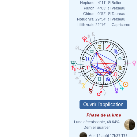
Neptune
4°11'
Я
Bélier
Pluton
4°03'
Я
Verseau
Chiron
0°52'
Я
Taureau
Nœud vrai
29°54'
Я
Verseau
Lilith vraie
22°16'
Capricorne
Phase de la lune
Lune décroissante, 48.64%
Dernier quartier
Mer. 12 août 17h37 T.U.