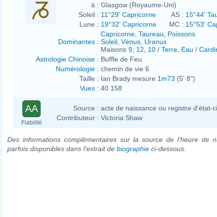
à :
Glasgow (Royaume-Uni)
Soleil :
11°29' Capricorne
AS :
15°44' Ta
Lune :
19°32' Capricorne
MC :
15°53' Ca
Capricorne
,
Taureau
,
Poissons
Dominantes
:
Soleil
,
Vénus
,
Uranus
Maisons
9
,
12
,
10
/
Terre
,
Eau
/
Cardi
Astrologie Chinoise
:
Buffle de Feu
Numérologie
:
chemin de vie 6
Taille :
Ian Brady mesure
1m73
(5' 8")
Vues
:
40 158
AA
Source :
acte de naissance ou registre d'état-ci
Contributeur :
Victoria Shaw
Fiabilité
Des informations complémentaires sur la source de l'heure de n
parfois disponibles dans l'extrait de
biographie
ci-dessous.