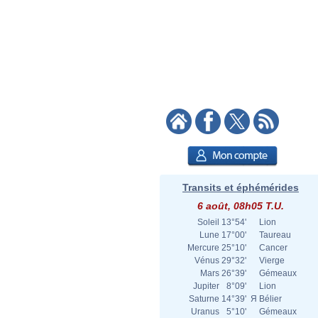
Transits et éphémérides
6 août, 08h05 T.U.
Soleil
13°54'
Lion
Lune
17°00'
Taureau
Mercure
25°10'
Cancer
Vénus
29°32'
Vierge
Mars
26°39'
Gémeaux
Jupiter
8°09'
Lion
Saturne
14°39'
Я
Bélier
Uranus
5°10'
Gémeaux