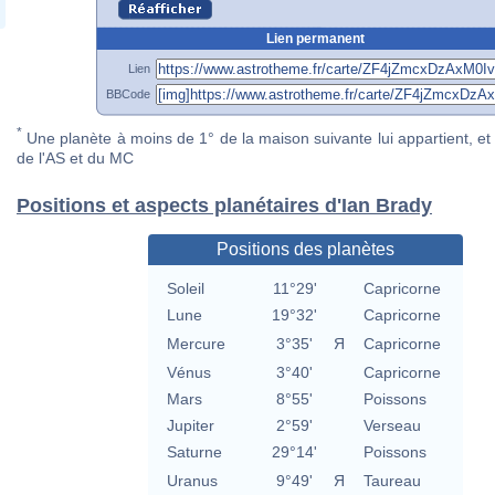
Lien permanent
Lien
BBCode
*
Une planète à moins de 1° de la maison suivante lui appartient, et 
de l'AS et du MC
Positions et aspects planétaires d'Ian Brady
Positions des planètes
Soleil
11°29'
Capricorne
Lune
19°32'
Capricorne
Mercure
3°35'
Я
Capricorne
Vénus
3°40'
Capricorne
Mars
8°55'
Poissons
Jupiter
2°59'
Verseau
Saturne
29°14'
Poissons
Uranus
9°49'
Я
Taureau