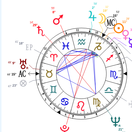
59'
32'
2°
55'
19°
8°
53'
15°
29'
11°
14'
29°
3
11
10
9
41'
18°
8
12
49'
9°
7
15°
44'
1
23°
47'
6
2
3
4
5
21°