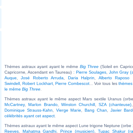
Thèmes astraux ayant ayant le même
Big Three
(Soleil en Capri
Capricorne, Ascendant en Taureau) :
Pierre Soulages
,
John Gray (
Auque
,
José Roberto Arruda
,
Daria Halprin
,
Alberto Raposo P
Swindell
,
Robert Lockhart
,
Pierre Combescot
... Voir tous les
thèmes 
le même
Big Three
.
Thèmes astraux ayant le même aspect Mars sextile Uranus (orbe
McCartney
,
Marlon Brando
,
Winston Churchill
,
SZA (chanteuse)
Dominique Strauss-Kahn
,
Vierge Marie
,
Bang Chan
,
Javier Bar
célébrités ayant cet aspect
.
Thèmes astraux ayant le même aspect Lune trigone Neptune (orbe 
Reeves
,
Mahatma Gandhi
,
Prince (musicien)
,
Tupac Shakur (ra