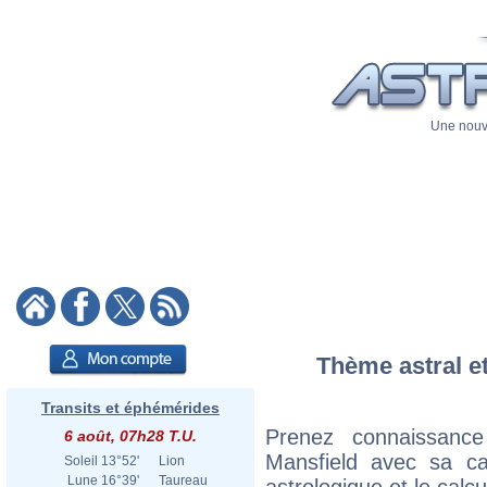
Une nouve
Thème astral et
Transits et éphémérides
Prenez connaissanc
6 août, 07h28 T.U.
Mansfield avec sa car
Soleil
13°52'
Lion
Lune
16°39'
Taureau
astrologique et le calc