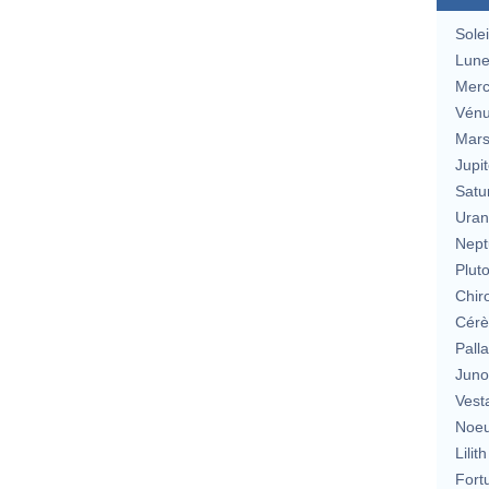
Solei
Lun
Merc
Vén
Mar
Jupit
Satu
Uran
Nept
Plut
Chir
Cérè
Pall
Jun
Vest
Noeu
Lilith
Fort