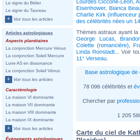
Lourdes Ciccone-Leon
,
A
Le signe du Bélier
Eisenhower
,
Bianca Bea
Le signe du Taureau
Charlie Kirk (influenceur 
+
Voir tous les articles
des célébrités nées un 1
Thèmes astraux ayant la
Articles astrologiques
George Lucas
,
Brando
Aspects planétaires
Colette (romancière)
,
Fr
La conjonction Mercure Vénus
Linda Ronstadt
... Voir t
La conjonction Soleil Mercure
11° Verseau
.
Lune AS en dissonance
La conjonction Soleil Vénus
Base astrologique de 
+
Voir tous les articles
78 096 célébrités et
év
Caractérologie
La maison VI dominante
Chercher par
professi
La maison VII dominante
La maison VIII dominante
1 205 5
La maison IX dominante
+
Voir tous les articles
Carte du ciel de Kat
Placidus)
Évènements astrologiques