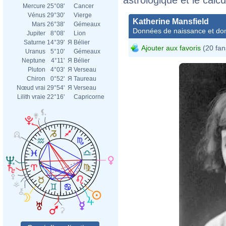
Mercure
25°08'
Cancer
Vénus
29°30'
Vierge
Katherine Mansfield
Mars
26°38'
Gémeaux
Données de naissance et dom
Jupiter
8°08'
Lion
Saturne
14°39'
Я
Bélier
Ajouter aux favoris
(20 fan
Uranus
5°10'
Gémeaux
Neptune
4°11'
Я
Bélier
Pluton
4°03'
Я
Verseau
Chiron
0°52'
Я
Taureau
Nœud vrai
29°54'
Я
Verseau
Lilith vraie
22°16'
Capricorne