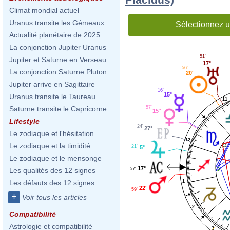
Climat mondial actuel
Uranus transite les Gémeaux
Sélectionnez u
Actualité planétaire de 2025
La conjonction Jupiter Uranus
51'
Jupiter et Saturne en Verseau
17°
56'
La conjonction Saturne Pluton
20°
Jupiter arrive en Sagittaire
16'
15°
Uranus transite le Taureau
11
Saturne transite le Capricorne
57'
15°
Lifestyle
24'
27°
Le zodiaque et l'hésitation
12
Le zodiaque et la timidité
21'
5°
Le zodiaque et le mensonge
17°
57'
Les qualités des 12 signes
1
Les défauts des 12 signes
22°
59'
+
Voir tous les articles
2
Compatibilité
Astrologie et compatibilité
3