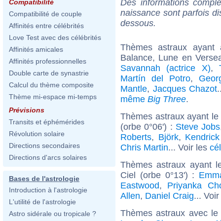
Des informations complé
Compatibilité
naissance sont parfois di
Compatibilité de couple
dessous.
Affinités entre célébrités
Love Test avec des célébrités
Thèmes astraux ayant
Affinités amicales
Balance, Lune en Versea
Affinités professionnelles
Savannah (actrice X)
,
Double carte de synastrie
Martín del Potro
,
Geor
Calcul du thème composite
Mantle
,
Jacques Chazot
.
Thème mi-espace mi-temps
même
Big Three
.
Prévisions
Thèmes astraux ayant le
Transits et éphémérides
(orbe 0°06') :
Steve Jobs
Révolution solaire
Roberts
,
Björk
,
Kendric
Directions secondaires
Chris Martin
... Voir les
cé
Directions d'arcs solaires
Thèmes astraux ayant l
Ciel (orbe 0°13') :
Emma
Bases de l'astrologie
Eastwood
,
Priyanka Ch
Introduction à l'astrologie
Allen
,
Daniel Craig
... Voi
L'utilité de l'astrologie
Thèmes astraux avec le
Astro sidérale ou tropicale ?