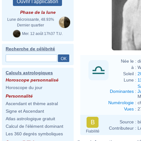
Orig
Deri
Phase de la lune
Lune décroissante, 48.93%
Dernier quartier
Mer. 12 août 17h37 T.U.
Recherche de célébrité
Née le :
d
à :
W
Calculs astrologiques
Soleil :
2
Lune :
1
Horoscope personnalisé
S
Horoscope du jour
Dominantes
:
J
Personnalité
M
Numérologie
:
c
Ascendant et thème astral
Vues
:
2
Signe et Ascendant
Atlas astrologique gratuit
B
Source :
b
Calcul de l'élément dominant
Contributeur :
L
Fiabilité
Les 360 degrés symboliques