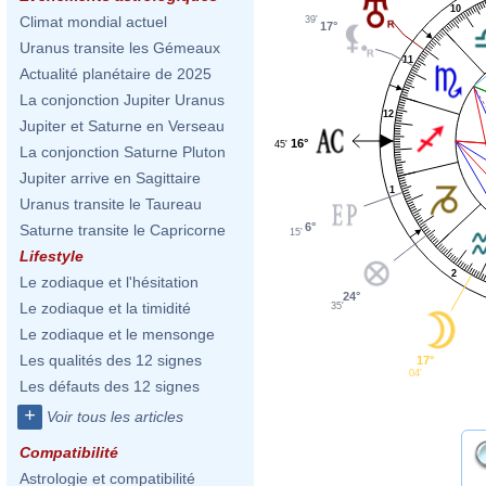
10
Climat mondial actuel
39'
17°
Uranus transite les Gémeaux
11
Actualité planétaire de 2025
La conjonction Jupiter Uranus
12
Jupiter et Saturne en Verseau
16°
45'
La conjonction Saturne Pluton
Jupiter arrive en Sagittaire
1
Uranus transite le Taureau
6°
Saturne transite le Capricorne
15'
Lifestyle
2
Le zodiaque et l'hésitation
24°
Le zodiaque et la timidité
35'
Le zodiaque et le mensonge
Les qualités des 12 signes
17°
04'
Les défauts des 12 signes
+
Voir tous les articles
Compatibilité
Astrologie et compatibilité