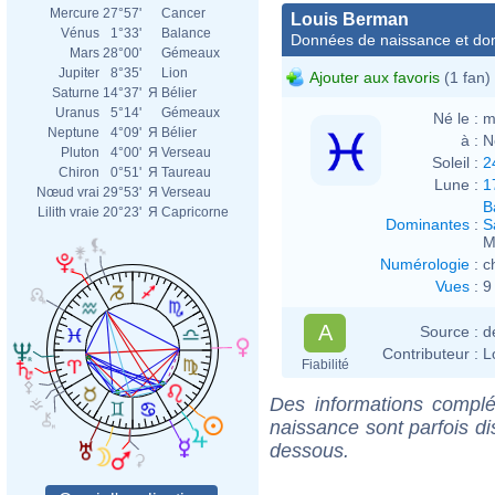
Mercure
27°57'
Cancer
Louis Berman
Vénus
1°33'
Balance
Données de naissance et dom
Mars
28°00'
Gémeaux
Jupiter
8°35'
Lion
Ajouter aux favoris
(1 fan)
Saturne
14°37'
Я
Bélier
Uranus
5°14'
Gémeaux
Né le :
m
Neptune
4°09'
Я
Bélier
à :
N
Pluton
4°00'
Я
Verseau
Soleil :
2
Chiron
0°51'
Я
Taureau
Lune :
1
Nœud vrai
29°53'
Я
Verseau
B
Lilith vraie
20°23'
Я
Capricorne
Dominantes
:
S
M
Numérologie
:
c
Vues
:
9
A
Source :
d
Contributeur :
L
Fiabilité
Des informations complé
naissance sont parfois di
dessous.