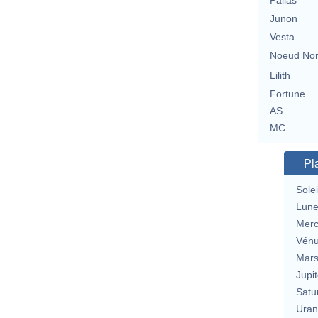
Pallas
Junon
Vesta
Noeud No
Lilith
Fortune
AS
MC
Pl
Solei
Lun
Merc
Vén
Mar
Jupit
Satu
Uran