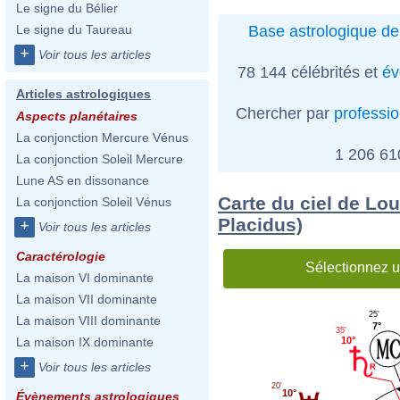
Le signe du Bélier
Base astrologique de
Le signe du Taureau
+
Voir tous les articles
78 144 célébrités et
év
Articles astrologiques
Chercher par
professi
Aspects planétaires
La conjonction Mercure Vénus
1 206 6
La conjonction Soleil Mercure
Lune AS en dissonance
Carte du ciel de Lo
La conjonction Soleil Vénus
Placidus)
+
Voir tous les articles
Caractérologie
Sélectionnez u
La maison VI dominante
La maison VII dominante
25'
La maison VIII dominante
7°
35'
10°
La maison IX dominante
+
Voir tous les articles
20'
10°
Évènements astrologiques