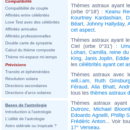
Compatibilité
Thèmes astraux ayant l
Compatibilité de couple
(orbe 0°18') :
Keanu Re
Affinités entre célébrités
Kourtney Kardashian
,
D
Love Test avec des célébrités
Béart
,
Johnny Hallyday
,
A
Affinités amicales
cet aspect
.
Affinités professionnelles
Thèmes astraux ayant le
Double carte de synastrie
Ciel (orbe 0°31') :
Um
Calcul du thème composite
Lohan
,
Camilla, reine d
Thème mi-espace mi-temps
King
,
Janis Joplin
,
Eddie
les
célébrités ayant cet a
Prévisions
Transits et éphémérides
Thèmes astraux avec l
Révolution solaire
will.i.am
,
Ruth Ginsbur
Directions secondaires
Féraud
,
Alia Bhatt
,
And
tous les
thèmes astraux d
Directions d'arcs solaires
Thèmes astraux ayant
Bases de l'astrologie
Dutronc
,
Michael Bloom
Introduction à l'astrologie
Edoardo Agnelli
,
Phillip 
L'utilité de l'astrologie
Frédéric Anton
... Voir t
Astro sidérale ou tropicale ?
17° Verseau
.