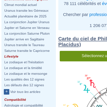
78 111 célébrités et
év
Climat mondial actuel
Uranus transite les Gémeaux
Chercher par
professi
Actualité planétaire de 2025
La conjonction Jupiter Uranus
1 206 0
Jupiter et Saturne en Verseau
La conjonction Saturne Pluton
Carte du ciel de Phi
Jupiter arrive en Sagittaire
Placidus)
Uranus transite le Taureau
Saturne transite le Capricorne
Sélectionnez u
Lifestyle
Le zodiaque et l'hésitation
Le zodiaque et la timidité
Le zodiaque et le mensonge
39'
27°
Les qualités des 12 signes
32'
6°
Les défauts des 12 signes
+
Voir tous les articles
11
Compatibilité
Astrologie et compatibilité
44'
3°