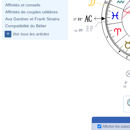
12
Affinités et conseils
Affinités de couples célèbres
Ava Gardner et Frank Sinatra
21°
27'
Compatibilité du Bélier
25°
59'
+
Voir tous les articles
1
2
3°
56'
Afficher les aspec