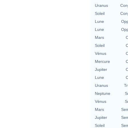
Uranus
Conj
Soleil
Conj
Lune
Opp
Lune
Opp
Mars
C
Soleil
C
Vénus
C
Mercure
C
Jupiter
C
Lune
C
Uranus
Tr
Neptune
S
Vénus
S
Mars
Sem
Jupiter
Sem
Soleil
Sem