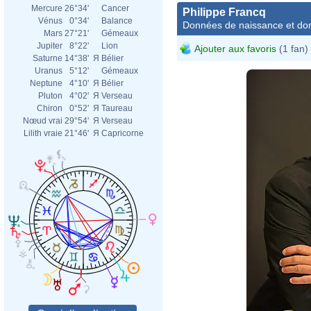
Mercure
26°34'
Cancer
Philippe Francq
Vénus
0°34'
Balance
Données de naissance et dom
Mars
27°21'
Gémeaux
Jupiter
8°22'
Lion
Ajouter aux favoris
(1 fan)
Saturne
14°38'
Я
Bélier
Uranus
5°12'
Gémeaux
Neptune
4°10'
Я
Bélier
Pluton
4°02'
Я
Verseau
Chiron
0°52'
Я
Taureau
Nœud vrai
29°54'
Я
Verseau
Lilith vraie
21°46'
Я
Capricorne