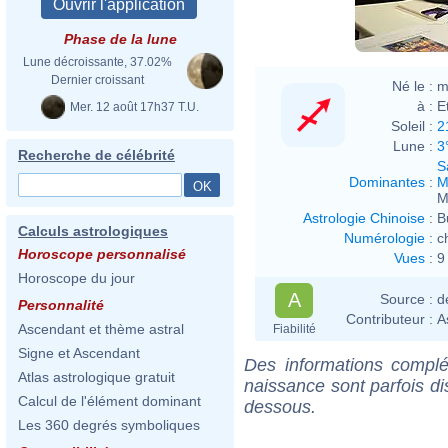
Phase de la lune
Lune décroissante, 37.02%
Dernier croissant
Né le :
m
à :
E
Mer. 12 août 17h37 T.U.
Soleil :
2
Lune :
3
Recherche de célébrité
S
Dominantes
:
M
M
Astrologie Chinoise
:
B
Calculs astrologiques
Numérologie
:
c
Horoscope personnalisé
Vues
:
9
Horoscope du jour
A
Source :
d
Personnalité
Contributeur :
A
Ascendant et thème astral
Fiabilité
Signe et Ascendant
Des informations complé
Atlas astrologique gratuit
naissance sont parfois di
Calcul de l'élément dominant
dessous.
Les 360 degrés symboliques