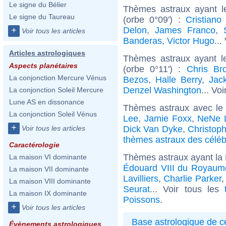
Le signe du Bélier
Thèmes astraux ayant 
Le signe du Taureau
(orbe 0°09') :
Cristiano
Delon
,
James Franco
,
+
Voir tous les articles
Banderas
,
Victor Hugo
...
Articles astrologiques
Thèmes astraux ayant l
Aspects planétaires
(orbe 0°11') :
Chris Br
La conjonction Mercure Vénus
Bezos
,
Halle Berry
,
Jac
Denzel Washington
... Voi
La conjonction Soleil Mercure
Lune AS en dissonance
Thèmes astraux avec le
La conjonction Soleil Vénus
Lee
,
Jamie Foxx
,
NeNe 
+
Dick Van Dyke
,
Christop
Voir tous les articles
thèmes astraux des célé
Caractérologie
Thèmes astraux ayant la 
La maison VI dominante
Édouard VIII du Royaum
La maison VII dominante
Lavilliers
,
Charlie Parker
La maison VIII dominante
Seurat
... Voir tous les
La maison IX dominante
Poissons
.
+
Voir tous les articles
Base astrologique de cé
Évènements astrologiques