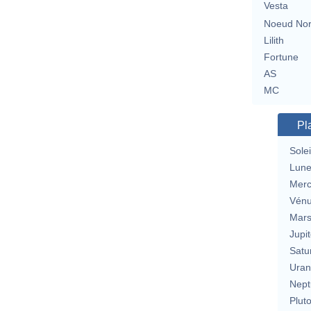
Vesta
Noeud No
Lilith
Fortune
AS
MC
Pl
Solei
Lun
Merc
Vén
Mar
Jupit
Satu
Uran
Nept
Plut