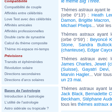
le même
Big Three
.
Compatibilité
Compatibilité de couple
Thèmes astraux ayant le
Affinités entre célébrités
(orbe 0°13') :
Heath Le
Love Test avec des célébrités
Damon
,
Brigitte Macron
,
Michael Phelps
... Voir le
Affinités amicales
Affinités professionnelles
Thèmes astraux ayant 
Double carte de synastrie
(orbe 0°59') :
Beyoncé K
Calcul du thème composite
Stone
,
Sandra Bullock
Thème mi-espace mi-temps
(chanteuse)
,
Edgar Cayc
Prévisions
Thèmes astraux avec 
Transits et éphémérides
James Charles
,
Jewel (c
Révolution solaire
(Suisse)
,
Gayatri Devi
Directions secondaires
Marvin Hagler
... Voir tou
un 23 mai
.
Directions d'arcs solaires
Thèmes astraux ayant l
Bases de l'astrologie
Jack Black
,
Bernadette C
Introduction à l'astrologie
Beckham
,
Stéphane Aud
L'utilité de l'astrologie
tous les
thèmes astraux a
Astro sidérale ou tropicale ?