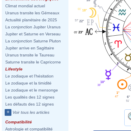
11
Climat mondial actuel
01'
18°
Uranus transite les Gémeaux
Actualité planétaire de 2025
12
57'
22°
La conjonction Jupiter Uranus
23°
05'
Jupiter et Saturne en Verseau
La conjonction Saturne Pluton
1
Jupiter arrive en Sagittaire
Uranus transite le Taureau
Saturne transite le Capricorne
2
Lifestyle
Le zodiaque et l'hésitation
10°
Le zodiaque et la timidité
38'
Le zodiaque et le mensonge
1°
Les qualités des 12 signes
6°
47'
51'
Les défauts des 12 signes
+
Voir tous les articles
Compatibilité
Astrologie et compatibilité