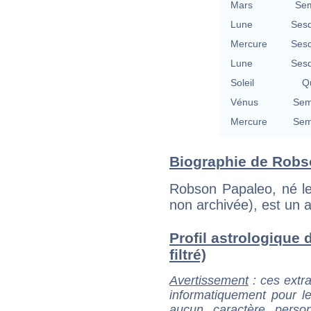
Mars
Sem
Lune
Sesq
Mercure
Sesq
Lune
Sesq
Soleil
Qu
Vénus
Sem
Mercure
Sem
Biographie de Robso
Robson Papaleo, né l
non archivée), est un a
Profil astrologique 
filtré)
Avertissement
: ces extra
informatiquement pour le
aucun caractère perso