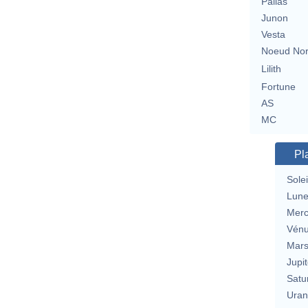
Pallas
Junon
Vesta
Noeud No
Lilith
Fortune
AS
MC
Pl
Solei
Lun
Merc
Vén
Mar
Jupit
Satu
Uran