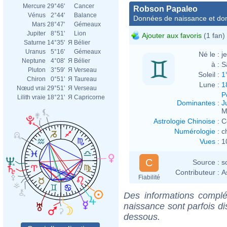
Mercure
29°46'
Cancer
Robson Papaleo
Vénus
2°44'
Balance
Données de naissance et dom
Mars
28°47'
Gémeaux
Jupiter
8°51'
Lion
Ajouter aux favoris
(1 fan)
Saturne
14°35'
Я
Bélier
Uranus
5°16'
Gémeaux
Né le :
j
Neptune
4°08'
Я
Bélier
à :
S
Pluton
3°59'
Я
Verseau
Soleil :
1
Chiron
0°51'
Я
Taureau
Lune :
1
Nœud vrai
29°51'
Я
Verseau
P
Lilith vraie
18°21'
Я
Capricorne
Dominantes
:
J
M
Astrologie Chinoise
:
C
Numérologie
:
c
Vues
:
1
C
Source :
s
Contributeur :
A
Fiabilité
Des informations complé
naissance sont parfois di
dessous.