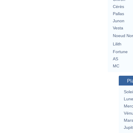
Cérès
Pallas
Junon
Vesta
Noeud No
Lilith
Fortune
AS
MC
Pl
Solei
Lun
Merc
Vén
Mar
Jupit