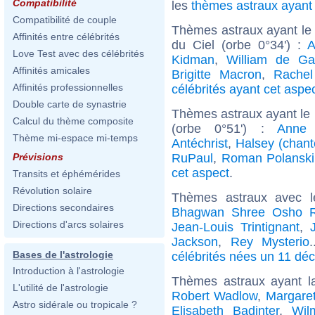
Compatibilité
les
thèmes astraux ayan
Compatibilité de couple
Thèmes astraux ayant le 
Affinités entre célébrités
du Ciel (orbe 0°34') :
A
Love Test avec des célébrités
Kidman
,
William de Ga
Affinités amicales
Brigitte Macron
,
Rache
Affinités professionnelles
célébrités ayant cet aspe
Double carte de synastrie
Thèmes astraux ayant le
Calcul du thème composite
(orbe 0°51') :
Anne 
Thème mi-espace mi-temps
Antéchrist
,
Halsey (chant
RuPaul
,
Roman Polanski
Prévisions
cet aspect
.
Transits et éphémérides
Révolution solaire
Thèmes astraux avec 
Directions secondaires
Bhagwan Shree Osho R
Directions d'arcs solaires
Jean-Louis Trintignant
,
Jackson
,
Rey Mysterio
Bases de l'astrologie
célébrités nées un 11 dé
Introduction à l'astrologie
Thèmes astraux ayant 
L'utilité de l'astrologie
Robert Wadlow
,
Margare
Astro sidérale ou tropicale ?
Elisabeth Badinter
,
Wil