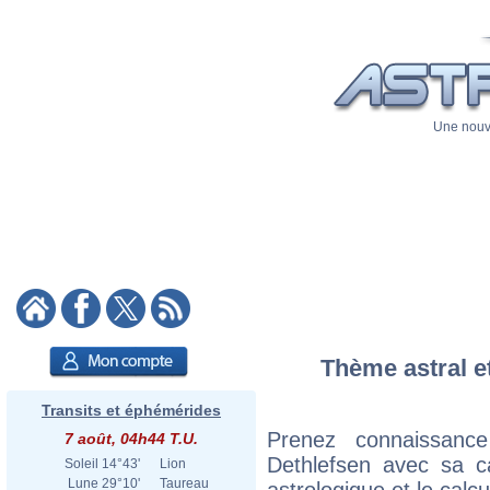
Une nouve
Thème astral e
Transits et éphémérides
Prenez connaissanc
7 août, 04h44 T.U.
Dethlefsen avec sa ca
Soleil
14°43'
Lion
Lune
29°10'
Taureau
astrologique et le calc