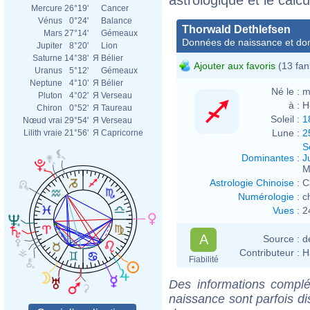
Mercure
26°19'
Cancer
Vénus
0°24'
Balance
Thorwald Dethlefsen
Mars
27°14'
Gémeaux
Données de naissance et dom
Jupiter
8°20'
Lion
Saturne
14°38'
Я
Bélier
Ajouter aux favoris
(13 fan
Uranus
5°12'
Gémeaux
Neptune
4°10'
Я
Bélier
Né le :
m
Pluton
4°02'
Я
Verseau
à :
H
Chiron
0°52'
Я
Taureau
Soleil :
1
Nœud vrai
29°54'
Я
Verseau
Lune :
2
Lilith vraie
21°56'
Я
Capricorne
S
Dominantes
:
J
M
Astrologie Chinoise
:
C
Numérologie
:
c
Vues
:
2
A
Source :
d
Contributeur :
H
Fiabilité
Des informations complé
naissance sont parfois di