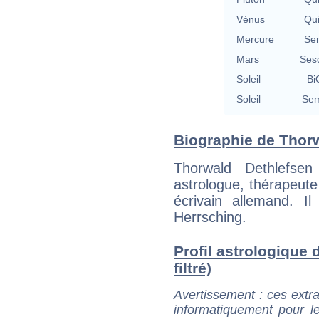
Vénus
Qu
Mercure
Se
Mars
Ses
Soleil
Bi
Soleil
Sem
Biographie de Thorw
Thorwald Dethlefsen
astrologue, thérapeute 
écrivain allemand. 
Herrsching.
Profil astrologique 
filtré)
Avertissement
: ces extra
informatiquement pour le