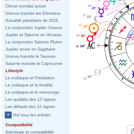
Climat mondial actuel
05'
28°
10
Uranus transite les Gémeaux
10'
15°
Actualité planétaire de 2025
11
43'
18°
La conjonction Jupiter Uranus
Jupiter et Saturne en Verseau
25'
25°
12
La conjonction Saturne Pluton
14°
32'
Jupiter arrive en Sagittaire
Uranus transite le Taureau
Saturne transite le Capricorne
1
Lifestyle
10°
Le zodiaque et l'hésitation
56'
Le zodiaque et la timidité
Le zodiaque et le mensonge
Les qualités des 12 signes
Les défauts des 12 signes
+
Voir tous les articles
Compatibilité
Astrologie et compatibilité