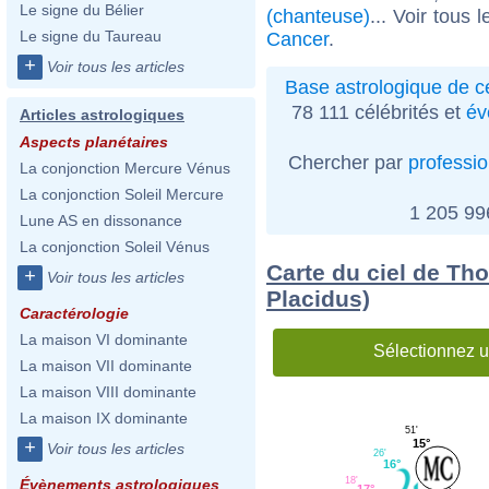
Le signe du Bélier
(chanteuse)
... Voir tous 
Le signe du Taureau
Cancer
.
+
Voir tous les articles
Base astrologique de cé
78 111 célébrités et
év
Articles astrologiques
Aspects planétaires
Chercher par
professi
La conjonction Mercure Vénus
La conjonction Soleil Mercure
1 205 9
Lune AS en dissonance
La conjonction Soleil Vénus
Carte du ciel de Th
+
Voir tous les articles
Placidus)
Caractérologie
La maison VI dominante
Sélectionnez u
La maison VII dominante
La maison VIII dominante
La maison IX dominante
51'
15°
+
Voir tous les articles
26'
16°
18'
Évènements astrologiques
17°