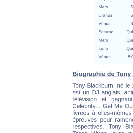
Mars
S
Uranus
S
Vénus
S
Saturne
Qu
Mars
Qu
Lune
Qu
Vénus
BiQ
Biographie de Tony 
Tony Blackburn, né le 
est un DJ anglais, ani
télévision et gagnant
Celebrity... Get Me Out
livrées à elles-mêmes 
épreuves pour ramener
respectives. Tony Bla