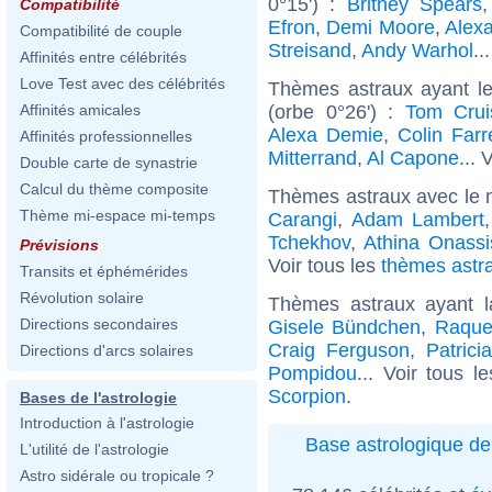
0°15') :
Britney Spears
Compatibilité
Efron
,
Demi Moore
,
Alex
Compatibilité de couple
Streisand
,
Andy Warhol
..
Affinités entre célébrités
Love Test avec des célébrités
Thèmes astraux ayant l
(orbe 0°26') :
Tom Crui
Affinités amicales
Alexa Demie
,
Colin Farre
Affinités professionnelles
Mitterrand
,
Al Capone
... 
Double carte de synastrie
Calcul du thème composite
Thèmes astraux avec le 
Thème mi-espace mi-temps
Carangi
,
Adam Lambert
Tchekhov
,
Athina Onassi
Prévisions
Voir tous les
thèmes astra
Transits et éphémérides
Révolution solaire
Thèmes astraux ayant 
Directions secondaires
Gisele Bündchen
,
Raque
Craig Ferguson
,
Patric
Directions d'arcs solaires
Pompidou
... Voir tous l
Scorpion
.
Bases de l'astrologie
Introduction à l'astrologie
Base astrologique de
L'utilité de l'astrologie
Astro sidérale ou tropicale ?