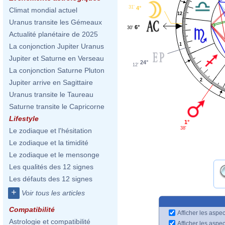
31'
4°
Climat mondial actuel
12
Uranus transite les Gémeaux
6°
30'
Actualité planétaire de 2025
1
La conjonction Jupiter Uranus
Jupiter et Saturne en Verseau
24°
12'
La conjonction Saturne Pluton
2
Jupiter arrive en Sagittaire
Uranus transite le Taureau
Saturne transite le Capricorne
Lifestyle
1°
38'
Le zodiaque et l'hésitation
Le zodiaque et la timidité
Le zodiaque et le mensonge
Les qualités des 12 signes
Les défauts des 12 signes
+
Voir tous les articles
Compatibilité
Afficher les aspec
Astrologie et compatibilité
Afficher les aspe