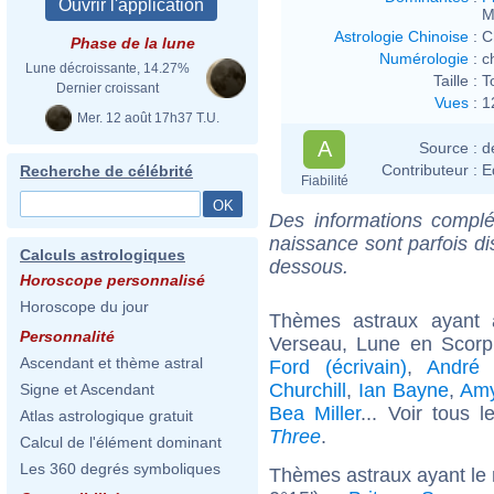
M
Astrologie Chinoise
:
C
Phase de la lune
Numérologie
:
c
Lune décroissante, 14.27%
Taille :
T
Dernier croissant
Vues
:
1
Mer. 12 août 17h37 T.U.
A
Source :
d
Contributeur :
E
Recherche de célébrité
Fiabilité
Des informations complé
naissance sont parfois di
Calculs astrologiques
dessous.
Horoscope personnalisé
Horoscope du jour
Thèmes astraux ayant
Personnalité
Verseau, Lune en Scorp
Ascendant et thème astral
Ford (écrivain)
,
André 
Churchill
,
Ian Bayne
,
Amy
Signe et Ascendant
Bea Miller
... Voir tous 
Atlas astrologique gratuit
Three
.
Calcul de l'élément dominant
Les 360 degrés symboliques
Thèmes astraux ayant le