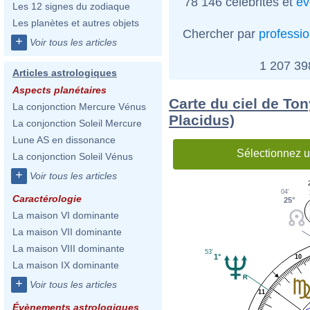
78 146 célébrités et
év
Les 12 signes du zodiaque
Les planètes et autres objets
Chercher par
professi
+
Voir tous les articles
1 207 3
Articles astrologiques
Aspects planétaires
Carte du ciel de To
La conjonction Mercure Vénus
Placidus)
La conjonction Soleil Mercure
Lune AS en dissonance
Sélectionnez u
La conjonction Soleil Vénus
+
Voir tous les articles
04'
Caractérologie
25°
La maison VI dominante
La maison VII dominante
La maison VIII dominante
53'
1°
10
La maison IX dominante
+
Voir tous les articles
11
Évènements astrologiques