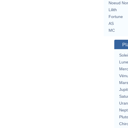
Noeud No
Lilith
Fortune
AS
MC
Pl
Solei
Lun
Merc
Vén
Mar
Jupit
Satu
Uran
Nept
Plut
Chir