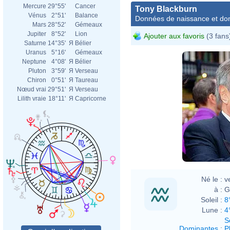
Mercure
29°55'
Cancer
Tony Blackburn
Vénus
2°51'
Balance
Données de naissance et dom
Mars
28°52'
Gémeaux
Jupiter
8°52'
Lion
Ajouter aux favoris
(3 fans
Saturne
14°35'
Я
Bélier
Uranus
5°16'
Gémeaux
Neptune
4°08'
Я
Bélier
Pluton
3°59'
Я
Verseau
Chiron
0°51'
Я
Taureau
Nœud vrai
29°51'
Я
Verseau
Lilith vraie
18°11'
Я
Capricorne
Né le :
v
à :
G
Soleil :
8
Lune :
4
S
Dominantes
:
P