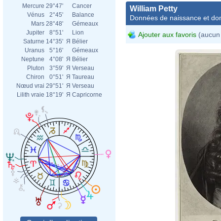
Mercure
29°47'
Cancer
William Petty
Vénus
2°45'
Balance
Données de naissance et dom
Mars
28°48'
Gémeaux
Jupiter
8°51'
Lion
Ajouter aux favoris
(aucun 
Saturne
14°35'
Я
Bélier
Uranus
5°16'
Gémeaux
Neptune
4°08'
Я
Bélier
Pluton
3°59'
Я
Verseau
Chiron
0°51'
Я
Taureau
Nœud vrai
29°51'
Я
Verseau
Lilith vraie
18°19'
Я
Capricorne