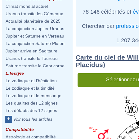
Climat mondial actuel
78 146 célébrités et
év
Uranus transite les Gémeaux
Actualité planétaire de 2025
Chercher par
professi
La conjonction Jupiter Uranus
Jupiter et Saturne en Verseau
1 207 3
La conjonction Saturne Pluton
Jupiter arrive en Sagittaire
Carte du ciel de Wil
Uranus transite le Taureau
Placidus)
Saturne transite le Capricorne
Lifestyle
Sélectionnez u
Le zodiaque et l'hésitation
Le zodiaque et la timidité
Le zodiaque et le mensonge
48'
11°
Les qualités des 12 signes
Les défauts des 12 signes
+
Voir tous les articles
10
09'
Compatibilité
17°
Astrologie et compatibilité
11