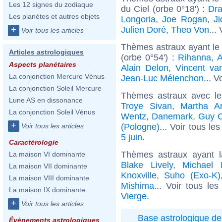
Les 12 signes du zodiaque
du Ciel (orbe 0°18') :
Dra
Les planètes et autres objets
Longoria
,
Joe Rogan
,
Ji
Julien Doré
,
Theo Von
...
+
Voir tous les articles
Thèmes astraux ayant le
Articles astrologiques
(orbe 0°54') :
Rihanna
,
A
Aspects planétaires
Alain Delon
,
Vincent v
La conjonction Mercure Vénus
Jean-Luc Mélenchon
... V
La conjonction Soleil Mercure
Thèmes astraux avec l
Lune AS en dissonance
Troye Sivan
,
Martha Ar
La conjonction Soleil Vénus
Wentz
,
Danemark
,
Guy C
+
(Pologne)
... Voir tous le
Voir tous les articles
5 juin
.
Caractérologie
Thèmes astraux ayant 
La maison VI dominante
Blake Lively
,
Michael 
La maison VII dominante
Knoxville
,
Suho (Exo-K)
La maison VIII dominante
Mishima
... Voir tous le
La maison IX dominante
Vierge
.
+
Voir tous les articles
Base astrologique de
Évènements astrologiques