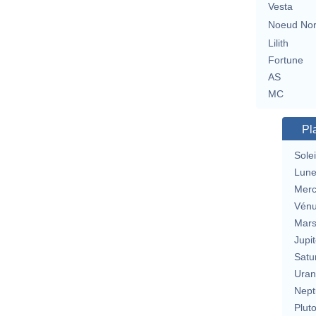
Vesta
Noeud No
Lilith
Fortune
AS
MC
Pl
Solei
Lun
Merc
Vén
Mar
Jupit
Satu
Uran
Nept
Plut