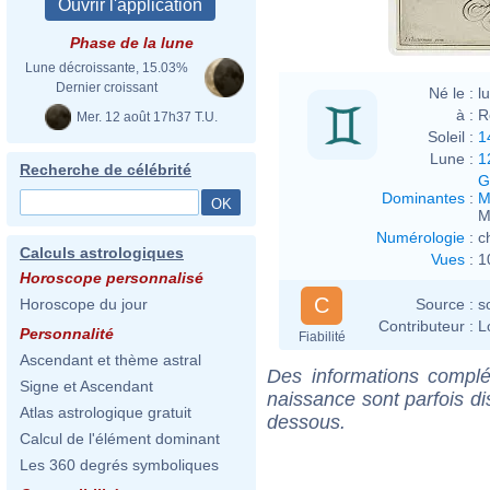
Phase de la lune
Lune décroissante, 15.03%
Dernier croissant
Né le :
l
à :
R
Mer. 12 août 17h37 T.U.
Soleil :
1
Lune :
1
Recherche de célébrité
G
Dominantes
:
M
M
Numérologie
:
c
Calculs astrologiques
Vues
:
1
Horoscope personnalisé
C
Source :
s
Horoscope du jour
Contributeur :
L
Personnalité
Fiabilité
Ascendant et thème astral
Des informations complé
Signe et Ascendant
naissance sont parfois di
Atlas astrologique gratuit
dessous.
Calcul de l'élément dominant
Les 360 degrés symboliques