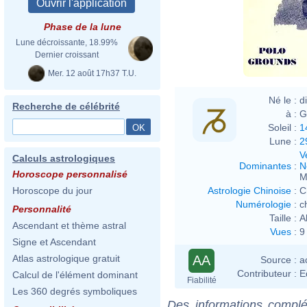
Phase de la lune
Lune décroissante, 18.99%
Dernier croissant
Mer. 12 août 17h37 T.U.
Né le :
d
Recherche de célébrité
à :
G
Soleil :
1
Lune :
2
V
Calculs astrologiques
Dominantes
:
N
Horoscope personnalisé
M
Astrologie Chinoise
:
C
Horoscope du jour
Numérologie
:
c
Personnalité
Taille :
A
Ascendant et thème astral
Vues
:
9
Signe et Ascendant
AA
Atlas astrologique gratuit
Source :
a
Contributeur :
E
Calcul de l'élément dominant
Fiabilité
Les 360 degrés symboliques
Des informations complé