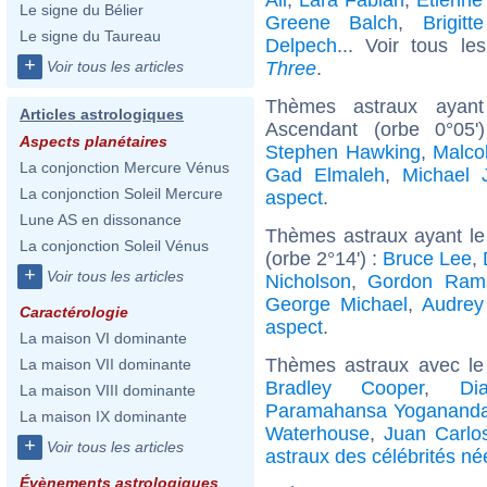
Le signe du Bélier
Greene Balch
,
Brigit
Le signe du Taureau
Delpech
... Voir tous l
+
Three
.
Voir tous les articles
Thèmes astraux ayan
Articles astrologiques
Ascendant (orbe 0°05
Aspects planétaires
Stephen Hawking
,
Malco
La conjonction Mercure Vénus
Gad Elmaleh
,
Michael 
La conjonction Soleil Mercure
aspect
.
Lune AS en dissonance
Thèmes astraux ayant le
La conjonction Soleil Vénus
(orbe 2°14') :
Bruce Lee
,
+
Voir tous les articles
Nicholson
,
Gordon Ram
George Michael
,
Audrey
Caractérologie
aspect
.
La maison VI dominante
Thèmes astraux avec le
La maison VII dominante
Bradley Cooper
,
Di
La maison VIII dominante
Paramahansa Yoganand
La maison IX dominante
Waterhouse
,
Juan Carlo
+
Voir tous les articles
astraux des célébrités né
Évènements astrologiques