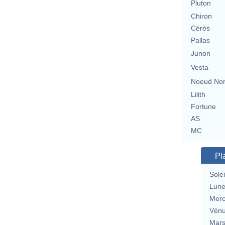
Pluton
Chiron
Cérès
Pallas
Junon
Vesta
Noeud No
Lilith
Fortune
AS
MC
Pl
Solei
Lun
Merc
Vén
Mar