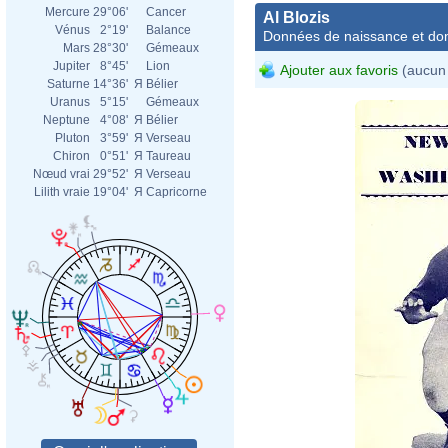
Mercure
29°06'
Cancer
Al Blozis
Vénus
2°19'
Balance
Données de naissance et dom
Mars
28°30'
Gémeaux
Jupiter
8°45'
Lion
Ajouter aux favoris
(aucun 
Saturne
14°36'
Я
Bélier
Uranus
5°15'
Gémeaux
Neptune
4°08'
Я
Bélier
Pluton
3°59'
Я
Verseau
Chiron
0°51'
Я
Taureau
Nœud vrai
29°52'
Я
Verseau
Lilith vraie
19°04'
Я
Capricorne