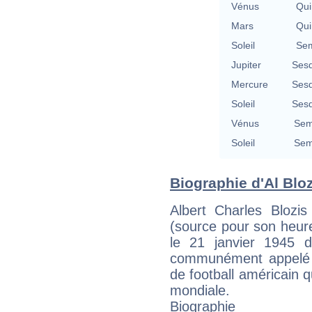
Vénus
Qui
Mars
Qui
Soleil
Sem
Jupiter
Sesq
Mercure
Sesq
Soleil
Sesq
Vénus
Sem
Soleil
Sem
Biographie d'Al Blozi
Albert Charles Blozis
(source pour son heur
le 21 janvier 1945 
communément appelé A
de football américain q
mondiale.
Biographie