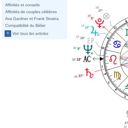
Affinités et conseils
58'
27°
Affinités de couples célèbres
25'
Ava Gardner et Frank Sinatra
5°
Compatibilité du Bélier
16'
10°
11
+
Voir tous les articles
18'
28°
12
34'
8°
13°
10'
1
27°
35'
2
3
27
34'