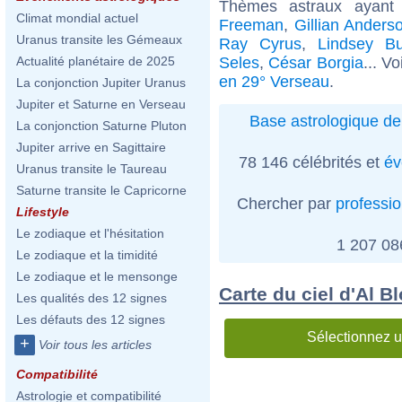
Thèmes astraux ayan
Climat mondial actuel
Freeman
,
Gillian Anders
Uranus transite les Gémeaux
Ray Cyrus
,
Lindsey B
Seles
,
César Borgia
... V
Actualité planétaire de 2025
en 29° Verseau
.
La conjonction Jupiter Uranus
Jupiter et Saturne en Verseau
Base astrologique de
La conjonction Saturne Pluton
Jupiter arrive en Sagittaire
78 146 célébrités et
év
Uranus transite le Taureau
Saturne transite le Capricorne
Chercher par
professi
Lifestyle
Le zodiaque et l'hésitation
1 207 0
Le zodiaque et la timidité
Le zodiaque et le mensonge
Carte du ciel d'Al B
Les qualités des 12 signes
Les défauts des 12 signes
Sélectionnez u
+
Voir tous les articles
Compatibilité
Astrologie et compatibilité