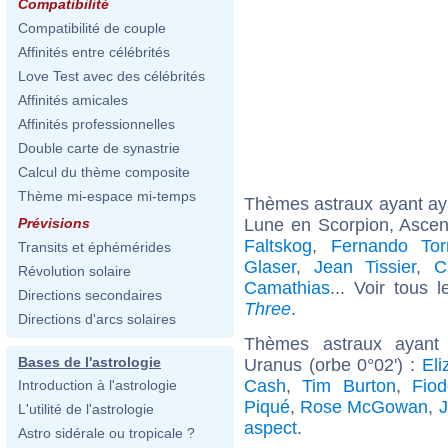
Compatibilité
Compatibilité de couple
Affinités entre célébrités
Love Test avec des célébrités
Affinités amicales
Affinités professionnelles
Double carte de synastrie
Calcul du thème composite
Thème mi-espace mi-temps
Thèmes astraux ayant a
Lune en Scorpion, Ascen
Prévisions
Faltskog
,
Fernando Tor
Transits et éphémérides
Glaser
,
Jean Tissier
,
C
Révolution solaire
Camathias
... Voir tous 
Directions secondaires
Three
.
Directions d'arcs solaires
Thèmes astraux ayant
Bases de l'astrologie
Uranus (orbe 0°02') :
Eli
Cash
,
Tim Burton
,
Fiod
Introduction à l'astrologie
Piqué
,
Rose McGowan
,
L'utilité de l'astrologie
aspect
.
Astro sidérale ou tropicale ?