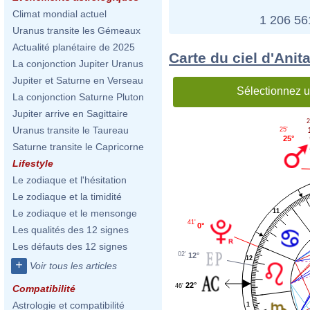
Climat mondial actuel
1 206 5
Uranus transite les Gémeaux
Actualité planétaire de 2025
Carte du ciel d'Anit
La conjonction Jupiter Uranus
Jupiter et Saturne en Verseau
Sélectionnez u
La conjonction Saturne Pluton
Jupiter arrive en Sagittaire
2
Uranus transite le Taureau
25'
25°
Saturne transite le Capricorne
Lifestyle
Le zodiaque et l'hésitation
Le zodiaque et la timidité
11
Le zodiaque et le mensonge
41'
0°
Les qualités des 12 signes
Les défauts des 12 signes
02'
12°
12
+
Voir tous les articles
22°
46'
Compatibilité
Astrologie et compatibilité
1