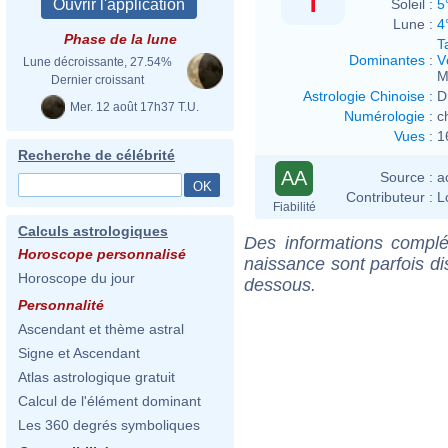
Soleil :
5
Lune :
4
Phase de la lune
T
Dominantes
:
V
Lune décroissante, 27.54%
M
Dernier croissant
Astrologie Chinoise
:
D
Mer. 12 août 17h37 T.U.
Numérologie
:
c
Vues
:
1
Recherche de célébrité
AA
Source :
a
Contributeur :
L
Fiabilité
Calculs astrologiques
Des informations complé
Horoscope personnalisé
naissance sont parfois di
Horoscope du jour
dessous.
Personnalité
Ascendant et thème astral
Signe et Ascendant
Atlas astrologique gratuit
Calcul de l'élément dominant
Les 360 degrés symboliques