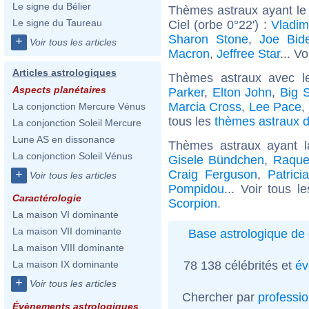
Le signe du Bélier
Thèmes astraux ayant le
Le signe du Taureau
Ciel (orbe 0°22') :
Vladim
Sharon Stone
,
Joe Bid
+
Voir tous les articles
Macron
,
Jeffree Star
... Vo
Articles astrologiques
Thèmes astraux avec l
Aspects planétaires
Parker
,
Elton John
,
Big 
Marcia Cross
,
Lee Pace
,
La conjonction Mercure Vénus
tous les
thèmes astraux d
La conjonction Soleil Mercure
Lune AS en dissonance
Thèmes astraux ayant 
La conjonction Soleil Vénus
Gisele Bündchen
,
Raque
Craig Ferguson
,
Patric
+
Voir tous les articles
Pompidou
... Voir tous l
Caractérologie
Scorpion
.
La maison VI dominante
La maison VII dominante
Base astrologique de 
La maison VIII dominante
78 138 célébrités et
év
La maison IX dominante
+
Voir tous les articles
Chercher par
professi
Évènements astrologiques