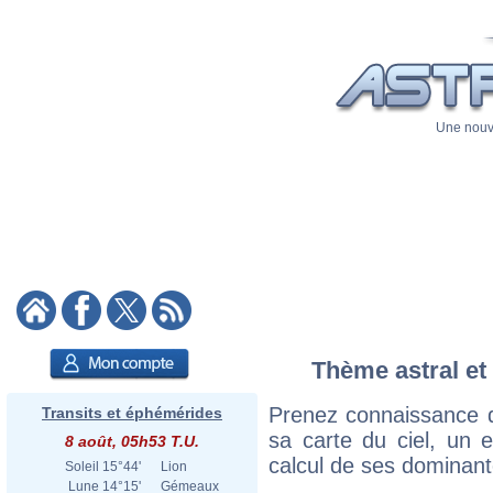
Une nouve
Thème astral et 
Prenez connaissance d
Transits et éphémérides
sa carte du ciel, un ex
8 août, 05h53 T.U.
calcul de ses dominant
Soleil
15°44'
Lion
Lune
14°15'
Gémeaux