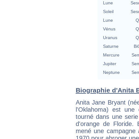
Lune
Ses
Soleil
Ses
Lune
Q
Vénus
Q
Uranus
Q
Saturne
Bi
Mercure
Sem
Jupiter
Sem
Neptune
Sem
Biographie d'Anita B
Anita Jane Bryant (né
l'Oklahoma) est une 
tourné dans une serie 
d'orange de Floride. 
mené une campagne à
1970 pour abroger une 