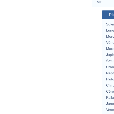
MC
Pl
Solei
Lun
Merc
Vén
Mar
Jupit
Satu
Uran
Nept
Plut
Chir
Cérè
Pall
Jun
Vest