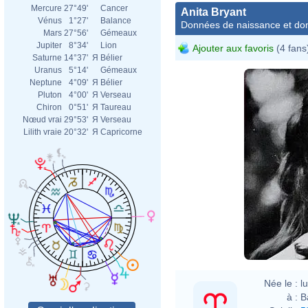
Mercure
27°49'
Cancer
Anita Bryant
Vénus
1°27'
Balance
Données de naissance et dom
Mars
27°56'
Gémeaux
Jupiter
8°34'
Lion
Ajouter aux favoris
(4 fans
Saturne
14°37'
Я
Bélier
Uranus
5°14'
Gémeaux
Neptune
4°09'
Я
Bélier
Pluton
4°00'
Я
Verseau
Chiron
0°51'
Я
Taureau
Nœud vrai
29°53'
Я
Verseau
Lilith vraie
20°32'
Я
Capricorne
Née le :
l
à :
B