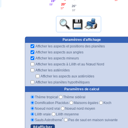
19°
20°
09'
26°
17'
10'
Paramètres d'affichage
Afficher les aspects et positions des planètes
Afficher les aspects aux angles
Afficher les aspects mineurs
Afficher les aspects à Lilith et au Nœud Nord
Afficher les astéroïdes
Afficher les aspects aux astéroïdes
Afficher les planètes hypothétiques
Paramètres de calcul
Thème tropical
Thème sidéral
Domification Placidus
Maisons égales
Koch
Noeud nord vrai
Noeud nord moyen
Lilith vraie
Lilith moyenne
*
Sauts Astrotheme
Pas de saut en maison suivante