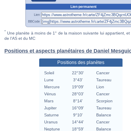
Lien permanent
Lien
BBCode
*
Une planète à moins de 1° de la maison suivante lui appartient, et 
de l'AS et du MC
Positions et aspects planétaires de Daniel Mesgui
Positions des planètes
Soleil
22°30'
Cancer
Lune
3°43'
Taureau
Mercure
19°09'
Lion
Vénus
28°03'
Cancer
Mars
8°14'
Scorpion
Jupiter
16°09'
Taureau
Saturne
9°10'
Balance
Uranus
14°44'
Cancer
Neptune
18°59'
Balance