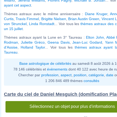
Milano
,
Serena Williams
,
Florent Pagny
,
Michael B. Jordan
... Voi
ayant cet aspect
.
Thèmes astraux avec le même anniversaire :
Diane Kruger
,
Anne
Curtis
,
Travis Fimmel
,
Brigitte Nielsen
,
Brian Austin Green
,
Vincent 
von Strunckel
,
Linda Ronstadt
... Voir tous les
thèmes astraux des c
un 15 juillet
.
Thèmes astraux ayant la Lune en 3° Taureau :
Elton John
,
Abbé 
Rodman
,
Juliette Gréco
,
Geena Davis
,
Jean-Luc Godard
,
Yann 
d'Assise
,
Holland Taylor
... Voir tous les
thèmes astraux ayant 
Taureau
.
Base astrologique de célébrités
au samedi 8 août 2026 à 
78 146 célébrités et
évènements
dont 40 122 avec heure de n
Chercher par
profession
,
aspect
,
position
,
catégorie
,
date
o
1 206 846 489 thèmes
consultés
Carte du ciel de Daniel Mesguich (domification Pla
Sélectionnez un objet pour plus d'informations