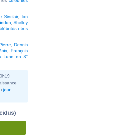
r les
célébrités
 Sinclair
,
Ian
Lindon
,
Shelley
élébrités nées
Pierre
,
Dennis
Moix
,
François
la Lune en 3°
10h19
aissance
u
jour
cidus)