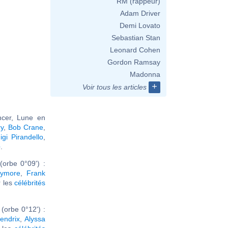
RM (rappeur)
Adam Driver
Demi Lovato
Sebastian Stan
Leonard Cohen
Gordon Ramsay
Madonna
+
Voir tous les articles
ncer, Lune en
ry
,
Bob Crane
,
igi Pirandello
,
e
.
orbe 0°09') :
rymore
,
Frank
ir les
célébrités
(orbe 0°12') :
endrix
,
Alyssa