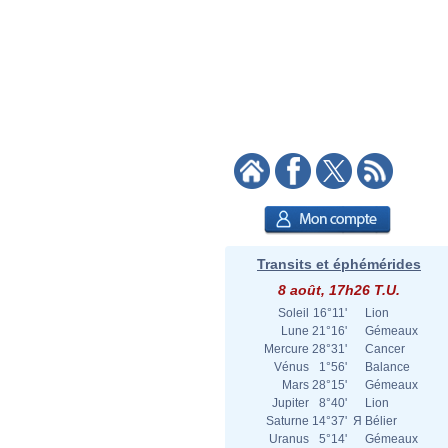
Transits et éphémérides
8 août, 17h26 T.U.
Soleil
16°11'
Lion
Lune
21°16'
Gémeaux
Mercure
28°31'
Cancer
Vénus
1°56'
Balance
Mars
28°15'
Gémeaux
Jupiter
8°40'
Lion
Saturne
14°37'
Я
Bélier
Uranus
5°14'
Gémeaux