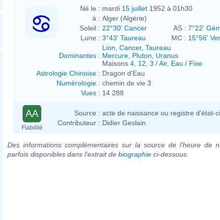
Né le :
mardi
15 juillet
1952 à 01h30
à :
Alger (Algérie)
Soleil :
22°30' Cancer
AS :
7°22' Gé
Lune :
3°43' Taureau
MC :
15°56' Ve
Lion
,
Cancer
,
Taureau
Dominantes
:
Mercure
,
Pluton
,
Uranus
Maisons
4
,
12
,
3
/
Air
,
Eau
/
Fixe
Astrologie Chinoise
:
Dragon d'Eau
Numérologie
:
chemin de vie 3
Vues
:
14 288
AA
Source :
acte de naissance ou registre d'état-ci
Contributeur :
Didier Geslain
Fiabilité
Des informations complémentaires sur la source de l'heure de n
parfois disponibles dans l'extrait de
biographie
ci-dessous.