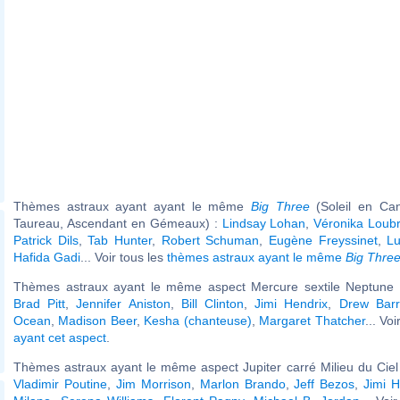
Thèmes astraux ayant ayant le même
Big Three
(Soleil en Ca
Taureau, Ascendant en Gémeaux) :
Lindsay Lohan
,
Véronika Loub
Patrick Dils
,
Tab Hunter
,
Robert Schuman
,
Eugène Freyssinet
,
Lu
Hafida Gadi
... Voir tous les
thèmes astraux ayant le même
Big Thre
Thèmes astraux ayant le même aspect Mercure sextile Neptune (
Brad Pitt
,
Jennifer Aniston
,
Bill Clinton
,
Jimi Hendrix
,
Drew Bar
Ocean
,
Madison Beer
,
Kesha (chanteuse)
,
Margaret Thatcher
... Vo
ayant cet aspect
.
Thèmes astraux ayant le même aspect Jupiter carré Milieu du Ciel 
Vladimir Poutine
,
Jim Morrison
,
Marlon Brando
,
Jeff Bezos
,
Jimi H