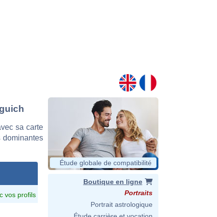
sguich
vec sa carte
es dominantes
Étude globale de compatibilité
Boutique en ligne
Portraits
c vos profils
Portrait astrologique
Étude carrière et vocation