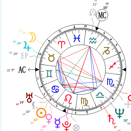
56'
56'
21°
15°
10
43'
11
3°
9
09'
16°
8
50'
20°
12
7
7°
22'
1
6
2
14°
44'
3
5
20°
4
18'
22°
18°
30'
59'
28°
9°
03'
10'