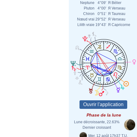
Neptune
4°09'
Я
Bélier
Pluton
4°00'
Я
Verseau
Chiron
0°51'
Я
Taureau
Nœud vrai
29°52'
Я
Verseau
Lilith vraie
19°43'
Я
Capricorne
Phase de la lune
Lune décroissante, 22.63%
Dernier croissant
Mer. 12 août 17h37 T.U.