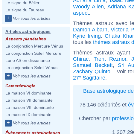
Adriana Lima
,
Isaac Ne
Le signe du Bélier
Woody Allen
,
Adriana K
Le signe du Taureau
aspect
.
+
Voir tous les articles
Thèmes astraux avec l
Damon Albarn
,
Victoria P
Articles astrologiques
Kyrie Irving
,
Chaka Kha
Aspects planétaires
tous les
thèmes astraux d
La conjonction Mercure Vénus
Thèmes astraux ayant 
La conjonction Soleil Mercure
Chirac
,
Trent Reznor
,
Lune AS en dissonance
Samuel Beckett
,
Sri Au
La conjonction Soleil Vénus
Zachary Quinto
... Voir t
+
Voir tous les articles
27° Sagittaire
.
Caractérologie
Base astrologique de
La maison VI dominante
La maison VII dominante
78 146 célébrités et
év
La maison VIII dominante
La maison IX dominante
Chercher par
professi
+
Voir tous les articles
1 207 2
Évènements astrologiques