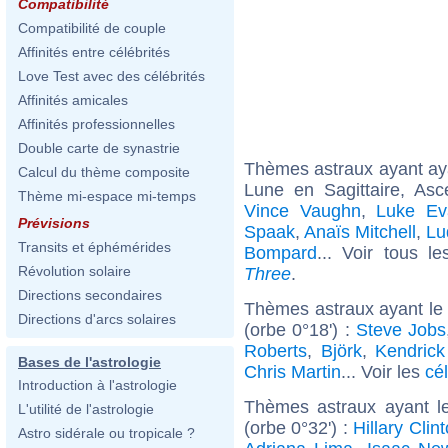
Compatibilité
Compatibilité de couple
Affinités entre célébrités
Love Test avec des célébrités
Affinités amicales
Affinités professionnelles
Double carte de synastrie
Thèmes astraux ayant a
Calcul du thème composite
Lune en Sagittaire, As
Thème mi-espace mi-temps
Vince Vaughn
,
Luke Ev
Prévisions
Spaak
,
Anaïs Mitchell
,
Lu
Transits et éphémérides
Bompard
... Voir tous l
Révolution solaire
Three
.
Directions secondaires
Thèmes astraux ayant le
Directions d'arcs solaires
(orbe 0°18') :
Steve Jobs
Roberts
,
Björk
,
Kendric
Bases de l'astrologie
Chris Martin
... Voir les
cé
Introduction à l'astrologie
Thèmes astraux ayant l
L'utilité de l'astrologie
(orbe 0°32') :
Hillary Clin
Astro sidérale ou tropicale ?