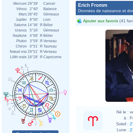
Mercure
29°39'
Cancer
Erich Fromm
Vénus
2°40'
Balance
Données de naissance et dom
Mars
28°45'
Gémeaux
Jupiter
8°50'
Lion
Ajouter aux favoris
(41 fan
Saturne
14°36'
Я
Bélier
Uranus
5°16'
Gémeaux
Neptune
4°08'
Я
Bélier
Pluton
3°59'
Я
Verseau
Chiron
0°51'
Я
Taureau
Nœud vrai
29°51'
Я
Verseau
Lilith vraie
18°28'
Я
Capricorne
Né le :
v
à :
F
Soleil :
2
Lune :
2