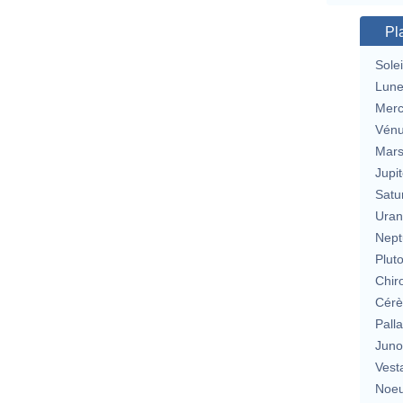
Pl
Solei
Lun
Merc
Vén
Mar
Jupit
Satu
Uran
Nept
Plut
Chir
Cérè
Pall
Jun
Vest
Noeu