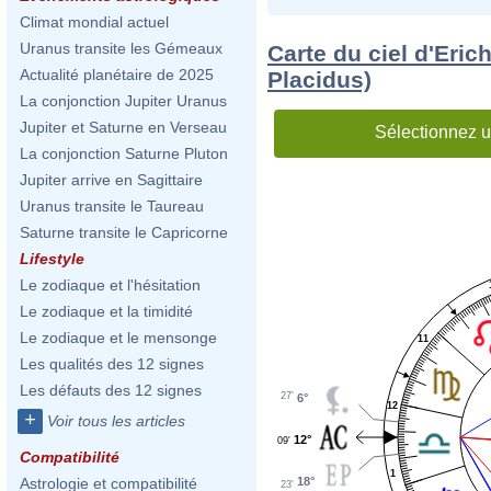
Climat mondial actuel
Uranus transite les Gémeaux
Carte du ciel d'Eri
Actualité planétaire de 2025
Placidus)
La conjonction Jupiter Uranus
Jupiter et Saturne en Verseau
Sélectionnez u
La conjonction Saturne Pluton
Jupiter arrive en Sagittaire
Uranus transite le Taureau
Saturne transite le Capricorne
Lifestyle
Le zodiaque et l'hésitation
Le zodiaque et la timidité
Le zodiaque et le mensonge
11
Les qualités des 12 signes
Les défauts des 12 signes
27'
6°
12
+
Voir tous les articles
12°
09'
Compatibilité
1
18°
Astrologie et compatibilité
23'