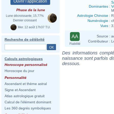
S
Dominantes
:
V
Phase de la lune
M
Astrologie Chinoise
:
R
Lune décroissante, 15.77%
Numérologie
:
c
Dernier croissant
Vues
:
3
Mer. 12 août 17h37 T.U.
AA
Source :
a
Recherche de célébrité
Contributeur :
L
Fiabilité
Des informations complé
naissance sont parfois di
Calculs astrologiques
dessous.
Horoscope personnalisé
Horoscope du jour
Personnalité
Ascendant et thème astral
Signe et Ascendant
Atlas astrologique gratuit
Calcul de l'élément dominant
Les 360 degrés symboliques