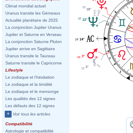
11
Climat mondial actuel
05'
18°
Uranus transite les Gémeaux
45'
22°
Actualité planétaire de 2025
12
La conjonction Jupiter Uranus
Jupiter et Saturne en Verseau
14°
24'
La conjonction Saturne Pluton
1
Jupiter arrive en Sagittaire
Uranus transite le Taureau
3°
08'
2
Saturne transite le Capricorne
3°
53'
Lifestyle
3
Le zodiaque et l'hésitation
Le zodiaque et la timidité
Le zodiaque et le mensonge
Les qualités des 12 signes
Les défauts des 12 signes
+
Voir tous les articles
Compatibilité
Astrologie et compatibilité