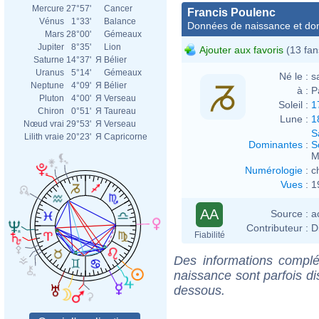
Mercure
27°57'
Cancer
Francis Poulenc
Vénus
1°33'
Balance
Données de naissance et dom
Mars
28°00'
Gémeaux
Jupiter
8°35'
Lion
Ajouter aux favoris
(13 fan
Saturne
14°37'
Я
Bélier
Uranus
5°14'
Gémeaux
Né le :
s
Neptune
4°09'
Я
Bélier
à :
P
Pluton
4°00'
Я
Verseau
Soleil :
1
Chiron
0°51'
Я
Taureau
Lune :
1
Nœud vrai
29°53'
Я
Verseau
S
Lilith vraie
20°23'
Я
Capricorne
Dominantes
:
S
M
Numérologie
:
c
Vues
:
1
AA
Source :
a
Contributeur :
D
Fiabilité
Des informations complé
naissance sont parfois di
dessous.