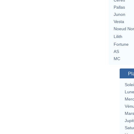
Cérès
Pallas
Junon
Vesta
Noeud No
Lilith
Fortune
AS
MC
Pl
Solei
Lun
Merc
Vén
Mar
Jupit
Satu