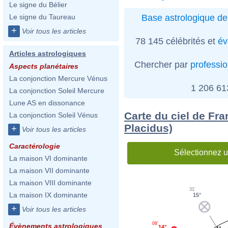
Le signe du Bélier
Base astrologique de
Le signe du Taureau
+
Voir tous les articles
78 145 célébrités et
év
Articles astrologiques
Chercher par
professi
Aspects planétaires
La conjonction Mercure Vénus
1 206 6
La conjonction Soleil Mercure
Lune AS en dissonance
Carte du ciel de Fr
La conjonction Soleil Vénus
Placidus)
+
Voir tous les articles
Caractérologie
Sélectionnez u
La maison VI dominante
La maison VII dominante
La maison VIII dominante
31'
La maison IX dominante
15°
+
Voir tous les articles
08'
Évènements astrologiques
14°