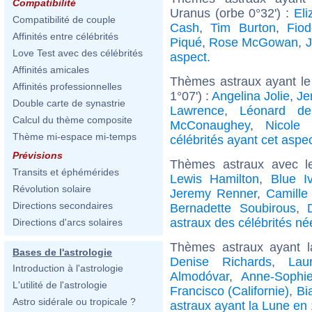
Compatibilité
Uranus (orbe 0°32') :
Eli
Compatibilité de couple
Cash
,
Tim Burton
,
Fiod
Affinités entre célébrités
Piqué
,
Rose McGowan
,
Love Test avec des célébrités
aspect
.
Affinités amicales
Thèmes astraux ayant le
Affinités professionnelles
1°07') :
Angelina Jolie
,
Je
Double carte de synastrie
Lawrence
,
Léonard de
Calcul du thème composite
McConaughey
,
Nicole 
Thème mi-espace mi-temps
célébrités ayant cet aspe
Prévisions
Thèmes astraux avec l
Transits et éphémérides
Lewis Hamilton
,
Blue I
Révolution solaire
Jeremy Renner
,
Camille
Directions secondaires
Bernadette Soubirous
,
astraux des célébrités né
Directions d'arcs solaires
Thèmes astraux ayant 
Bases de l'astrologie
Denise Richards
,
Lau
Introduction à l'astrologie
Almodóvar
,
Anne-Sophi
L'utilité de l'astrologie
Francisco (Californie)
,
Bi
Astro sidérale ou tropicale ?
astraux ayant la Lune en