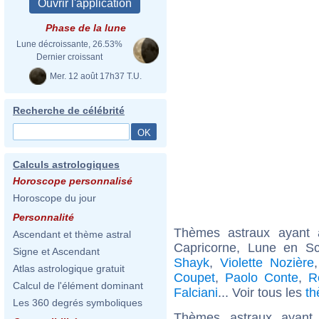
Phase de la lune
Lune décroissante, 26.53%
Dernier croissant
Mer. 12 août 17h37 T.U.
Recherche de célébrité
Calculs astrologiques
Horoscope personnalisé
Horoscope du jour
Personnalité
Thèmes astraux ayant
Ascendant et thème astral
Capricorne, Lune en S
Signe et Ascendant
Shayk
,
Violette Nozière
Atlas astrologique gratuit
Coupet
,
Paolo Conte
,
R
Calcul de l'élément dominant
Falciani
... Voir tous les
th
Les 360 degrés symboliques
Thèmes astraux ayant