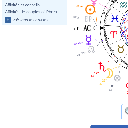
Affinités et conseils
35'
2°
Affinités de couples célèbres
12
39'
2°
+
Voir tous les articles
3°
46'
1
20°
20'
21°
36'
2
17°
13'
29°
39'
0°
49'
1