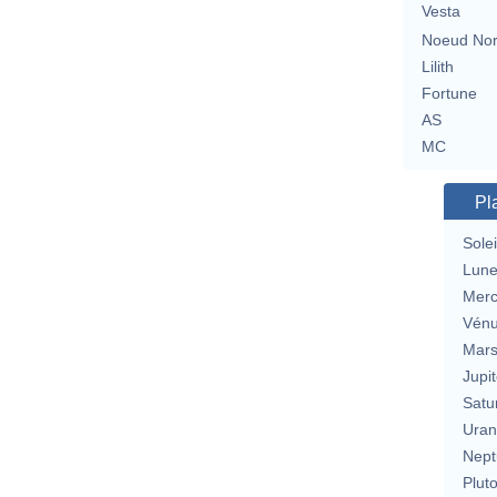
Vesta
Noeud No
Lilith
Fortune
AS
MC
Pl
Solei
Lun
Merc
Vén
Mar
Jupit
Satu
Uran
Nept
Plut