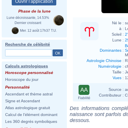
Phase de la lune
Lune décroissante, 14.53%
Né le :
s
Dernier croissant
à :
L
Mer. 12 août 17h37 T.U.
Soleil :
2
Lune :
2
Recherche de célébrité
B
Dominantes
:
S
M
Astrologie Chinoise
:
R
Calculs astrologiques
Numérologie
:
c
Taille :
J
Horoscope personnalisé
Vues
:
1
Horoscope du jour
Personnalité
AA
Source :
a
Ascendant et thème astral
Contributeur :
C
Fiabilité
Signe et Ascendant
Des informations complé
Atlas astrologique gratuit
naissance sont parfois di
Calcul de l'élément dominant
dessous.
Les 360 degrés symboliques