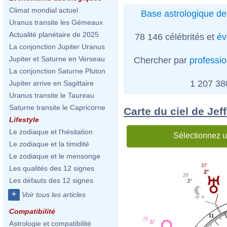
Climat mondial actuel
Base astrologique de
Uranus transite les Gémeaux
Actualité planétaire de 2025
78 146 célébrités et
év
La conjonction Jupiter Uranus
Jupiter et Saturne en Verseau
Chercher par
professi
La conjonction Saturne Pluton
1 207 3
Jupiter arrive en Sagittaire
Uranus transite le Taureau
Saturne transite le Capricorne
Carte du ciel de Jef
Lifestyle
Le zodiaque et l'hésitation
Sélectionnez u
Le zodiaque et la timidité
Le zodiaque et le mensonge
37'
Les qualités des 12 signes
2°
29'
Les défauts des 12 signes
3°
+
Voir tous les articles
Compatibilité
11
26'
5°
Astrologie et compatibilité