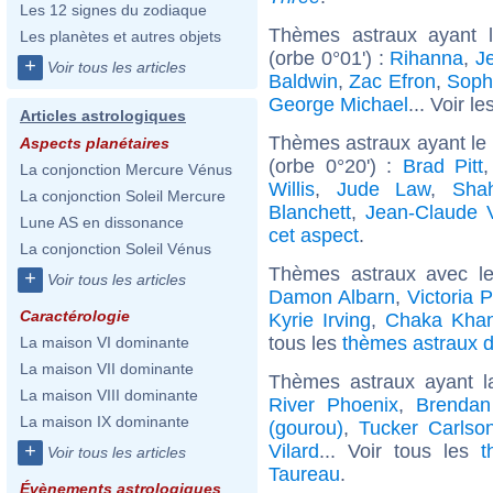
Les 12 signes du zodiaque
Thèmes astraux ayant l
Les planètes et autres objets
(orbe 0°01') :
Rihanna
,
J
+
Voir tous les articles
Baldwin
,
Zac Efron
,
Soph
George Michael
... Voir le
Articles astrologiques
Thèmes astraux ayant le 
Aspects planétaires
(orbe 0°20') :
Brad Pitt
La conjonction Mercure Vénus
Willis
,
Jude Law
,
Sha
La conjonction Soleil Mercure
Blanchett
,
Jean-Claude
Lune AS en dissonance
cet aspect
.
La conjonction Soleil Vénus
Thèmes astraux avec l
+
Voir tous les articles
Damon Albarn
,
Victoria P
Caractérologie
Kyrie Irving
,
Chaka Kha
tous les
thèmes astraux d
La maison VI dominante
La maison VII dominante
Thèmes astraux ayant 
La maison VIII dominante
River Phoenix
,
Brendan
La maison IX dominante
(gourou)
,
Tucker Carlso
Vilard
... Voir tous les
t
+
Voir tous les articles
Taureau
.
Évènements astrologiques