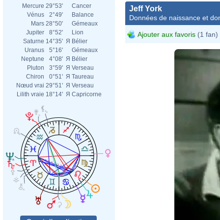
Mercure
29°53'
Cancer
Jeff York
Vénus
2°49'
Balance
Données de naissance et dom
Mars
28°50'
Gémeaux
Jupiter
8°52'
Lion
Ajouter aux favoris
(1 fan)
Saturne
14°35'
Я
Bélier
Uranus
5°16'
Gémeaux
Neptune
4°08'
Я
Bélier
Pluton
3°59'
Я
Verseau
Chiron
0°51'
Я
Taureau
Nœud vrai
29°51'
Я
Verseau
Lilith vraie
18°14'
Я
Capricorne
Jame