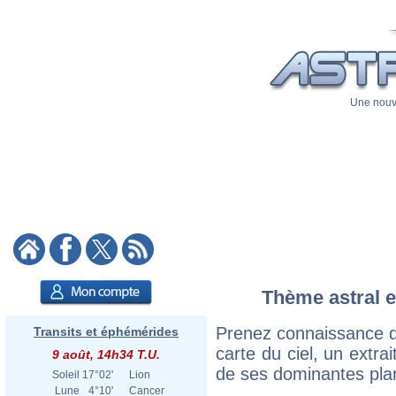
Une nouve
Thème astral et
Prenez connaissance d
Transits et éphémérides
carte du ciel, un extrai
9 août, 14h34 T.U.
de ses dominantes plan
Soleil
17°02'
Lion
Lune
4°10'
Cancer