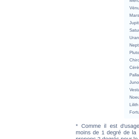
Merc
Vén
Mar
Jupit
Satu
Uran
Nept
Plut
Chir
Cérè
Pall
Jun
Vest
Noeu
Lilith
Fort
* Comme il est d'usage
moins de 1 degré de la m
prenons 2 degrés pour le