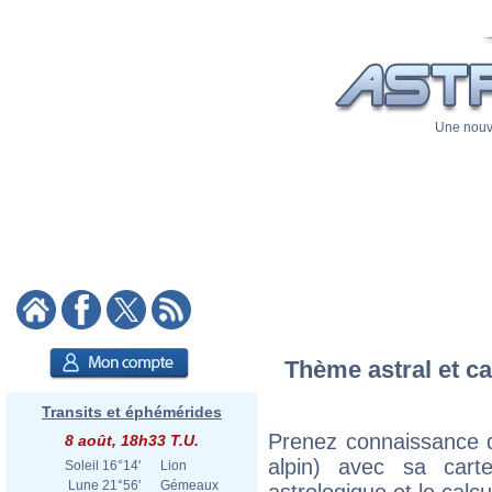
Une nouve
Thème astral et ca
Transits et éphémérides
Prenez connaissance d
8 août, 18h33 T.U.
alpin) avec sa carte
Soleil
16°14'
Lion
Lune
21°56'
Gémeaux
astrologique et le calc