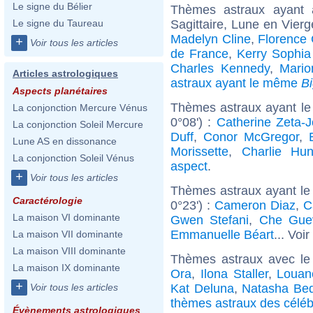
Le signe du Bélier
Thèmes astraux ayant
Sagittaire, Lune en Vier
Le signe du Taureau
Madelyn Cline
,
Florence G
+
Voir tous les articles
de France
,
Kerry Sophi
Charles Kennedy
,
Mari
Articles astrologiques
astraux ayant le même
B
Aspects planétaires
Thèmes astraux ayant le
La conjonction Mercure Vénus
0°08') :
Catherine Zeta-
La conjonction Soleil Mercure
Duff
,
Conor McGregor
,
Lune AS en dissonance
Morissette
,
Charlie Hu
La conjonction Soleil Vénus
aspect
.
+
Voir tous les articles
Thèmes astraux ayant le
Caractérologie
0°23') :
Cameron Diaz
,
C
La maison VI dominante
Gwen Stefani
,
Che Gue
Emmanuelle Béart
... Voir
La maison VII dominante
La maison VIII dominante
Thèmes astraux avec le
La maison IX dominante
Ora
,
Ilona Staller
,
Louan
+
Kat Deluna
,
Natasha Bed
Voir tous les articles
thèmes astraux des célé
Évènements astrologiques