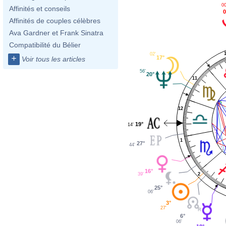
00
Affinités et conseils
0
Affinités de couples célèbres
Ava Gardner et Frank Sinatra
Compatibilité du Bélier
02'
+
17°
Voir tous les articles
56'
20°
11
12
19°
14'
1
27°
44'
16°
39'
2
25°
06'
3°
27'
6°
06'