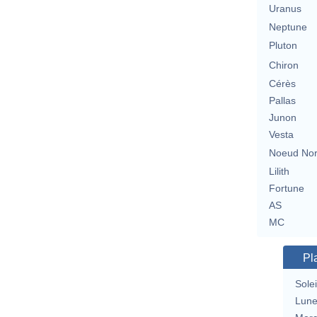
Uranus
Neptune
Pluton
Chiron
Cérès
Pallas
Junon
Vesta
Noeud No
Lilith
Fortune
AS
MC
Pl
Solei
Lun