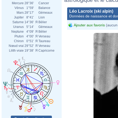
Mercure
28°36'
Cancer
Vénus
1°59'
Balance
Léo Lacroix (ski alpin)
Mars
28°17'
Gémeaux
Données de naissance et dom
Jupiter
8°41'
Lion
Saturne
14°36'
Я
Bélier
Ajouter aux favoris
(aucun 
Uranus
5°14'
Gémeaux
Neptune
4°09'
Я
Bélier
Pluton
4°00'
Я
Verseau
Chiron
0°51'
Я
Taureau
Nœud vrai
29°52'
Я
Verseau
Lilith vraie
19°38'
Я
Capricorne