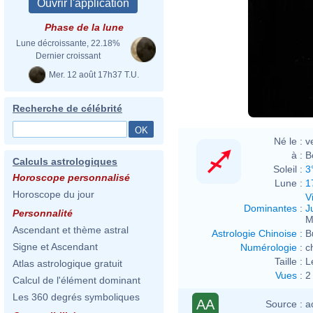
Phase de la lune
Lune décroissante, 22.18%
Dernier croissant
Mer. 12 août 17h37 T.U.
Arch
Recherche de célébrité
Né le :
v
à :
B
Calculs astrologiques
Soleil :
3
Horoscope personnalisé
Lune :
1
Horoscope du jour
V
Dominantes
:
J
Personnalité
M
Ascendant et thème astral
Astrologie Chinoise
:
B
Signe et Ascendant
Numérologie
:
c
Taille :
L
Atlas astrologique gratuit
Vues
:
2
Calcul de l'élément dominant
Les 360 degrés symboliques
AA
Source :
a