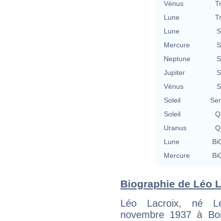
Vénus
T
Lune
T
Lune
S
Mercure
S
Neptune
S
Jupiter
S
Vénus
S
Soleil
Se
Soleil
Qu
Uranus
Qu
Lune
BiQ
Mercure
BiQ
Biographie de Léo La
Léo Lacroix, né Lé
novembre 1937 à Boi