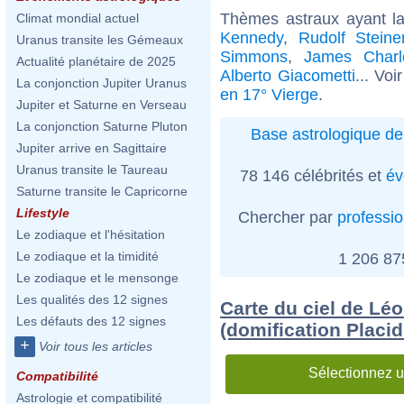
Thèmes astraux ayant l
Climat mondial actuel
Kennedy
,
Rudolf Steine
Uranus transite les Gémeaux
Simmons
,
James Charl
Actualité planétaire de 2025
Alberto Giacometti
... Voi
La conjonction Jupiter Uranus
en 17° Vierge
.
Jupiter et Saturne en Verseau
La conjonction Saturne Pluton
Base astrologique de
Jupiter arrive en Sagittaire
Uranus transite le Taureau
78 146 célébrités et
év
Saturne transite le Capricorne
Lifestyle
Chercher par
professi
Le zodiaque et l'hésitation
Le zodiaque et la timidité
1 206 8
Le zodiaque et le mensonge
Les qualités des 12 signes
Carte du ciel de Léo
Les défauts des 12 signes
(domification Placi
+
Voir tous les articles
Sélectionnez u
Compatibilité
Astrologie et compatibilité