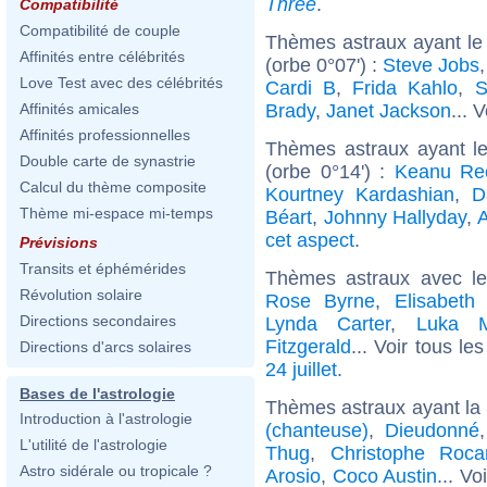
Three
.
Compatibilité
Compatibilité de couple
Thèmes astraux ayant le
Affinités entre célébrités
(orbe 0°07') :
Steve Jobs
Love Test avec des célébrités
Cardi B
,
Frida Kahlo
,
S
Brady
,
Janet Jackson
... 
Affinités amicales
Affinités professionnelles
Thèmes astraux ayant l
Double carte de synastrie
(orbe 0°14') :
Keanu Re
Calcul du thème composite
Kourtney Kardashian
,
D
Thème mi-espace mi-temps
Béart
,
Johnny Hallyday
,
A
cet aspect
.
Prévisions
Transits et éphémérides
Thèmes astraux avec l
Révolution solaire
Rose Byrne
,
Elisabeth
Directions secondaires
Lynda Carter
,
Luka M
Fitzgerald
... Voir tous le
Directions d'arcs solaires
24 juillet
.
Bases de l'astrologie
Thèmes astraux ayant la
Introduction à l'astrologie
(chanteuse)
,
Dieudonné
L'utilité de l'astrologie
Thug
,
Christophe Roca
Astro sidérale ou tropicale ?
Arosio
,
Coco Austin
... Vo