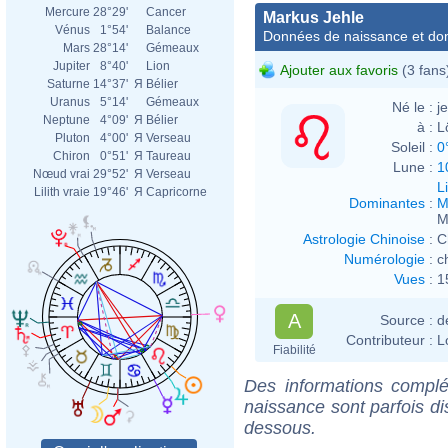
Mercure
28°29'
Cancer
Markus Jehle
Vénus
1°54'
Balance
Données de naissance et dom
Mars
28°14'
Gémeaux
Jupiter
8°40'
Lion
Ajouter aux favoris
(3 fans
Saturne
14°37'
Я
Bélier
Uranus
5°14'
Gémeaux
Né le :
j
Neptune
4°09'
Я
Bélier
à :
L
Pluton
4°00'
Я
Verseau
Soleil :
0
Chiron
0°51'
Я
Taureau
Lune :
1
Nœud vrai
29°52'
Я
Verseau
L
Lilith vraie
19°46'
Я
Capricorne
Dominantes
:
M
M
Astrologie Chinoise
:
C
Numérologie
:
c
Vues
:
1
A
Source :
d
Contributeur :
L
Fiabilité
Des informations complé
naissance sont parfois di
dessous.