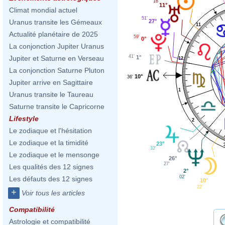
16'
11°
Climat mondial actuel
51'
27°
Uranus transite les Gémeaux
11
Actualité planétaire de 2025
59'
0°
La conjonction Jupiter Uranus
41'
1°
Jupiter et Saturne en Verseau
12
La conjonction Saturne Pluton
10°
36'
Jupiter arrive en Sagittaire
1
Uranus transite le Taureau
Saturne transite le Capricorne
Lifestyle
2
Le zodiaque et l'hésitation
Le zodiaque et la timidité
23°
32'
Le zodiaque et le mensonge
26°
27'
Les qualités des 12 signes
2°
02'
Les défauts des 12 signes
10°
22'
+
Voir tous les articles
Compatibilité
Astrologie et compatibilité