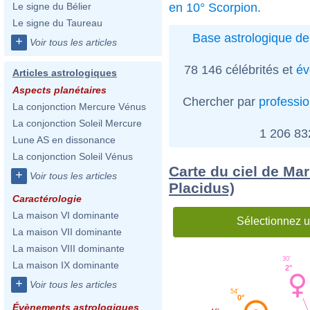
en 10° Scorpion
.
Le signe du Bélier
Le signe du Taureau
Base astrologique de
+
Voir tous les articles
78 146 célébrités et
év
Articles astrologiques
Aspects planétaires
Chercher par
professi
La conjonction Mercure Vénus
La conjonction Soleil Mercure
1 206 8
Lune AS en dissonance
La conjonction Soleil Vénus
Carte du ciel de Ma
+
Voir tous les articles
Placidus)
Caractérologie
La maison VI dominante
Sélectionnez u
La maison VII dominante
La maison VIII dominante
30'
La maison IX dominante
2°
+
Voir tous les articles
54'
0°
Évènements astrologiques