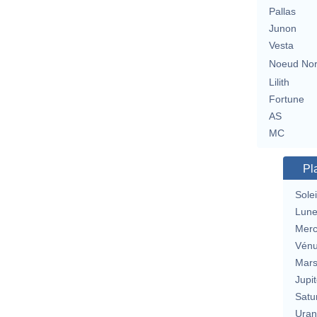
Pallas
Junon
Vesta
Noeud No
Lilith
Fortune
AS
MC
Pl
Solei
Lun
Merc
Vén
Mar
Jupit
Satu
Uran