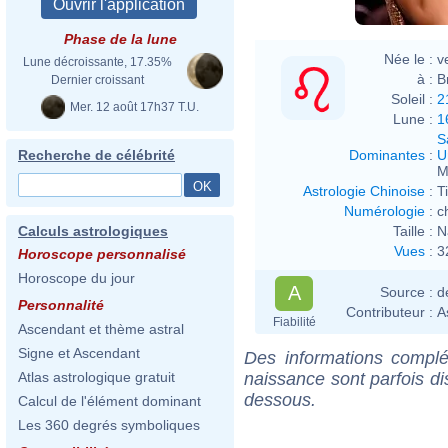
Phase de la lune
Née le :
v
Lune décroissante, 17.35%
à :
B
Dernier croissant
Soleil :
2
Mer. 12 août 17h37 T.U.
Lune :
1
S
Dominantes
:
U
Recherche de célébrité
M
Astrologie Chinoise
:
T
Numérologie
:
c
Taille :
N
Calculs astrologiques
Vues
:
3
Horoscope personnalisé
Horoscope du jour
A
Source :
d
Personnalité
Contributeur :
A
Fiabilité
Ascendant et thème astral
Signe et Ascendant
Des informations complé
naissance sont parfois di
Atlas astrologique gratuit
dessous.
Calcul de l'élément dominant
Les 360 degrés symboliques