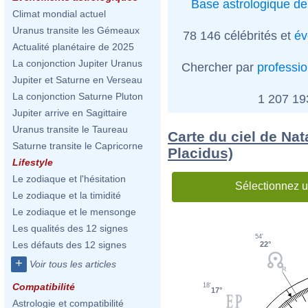
Base astrologique de
Climat mondial actuel
Uranus transite les Gémeaux
78 146 célébrités et
év
Actualité planétaire de 2025
La conjonction Jupiter Uranus
Chercher par
professi
Jupiter et Saturne en Verseau
La conjonction Saturne Pluton
1 207 1
Jupiter arrive en Sagittaire
Uranus transite le Taureau
Carte du ciel de Nata
Saturne transite le Capricorne
Placidus)
Lifestyle
Le zodiaque et l'hésitation
Sélectionnez u
Le zodiaque et la timidité
Le zodiaque et le mensonge
Les qualités des 12 signes
54'
Les défauts des 12 signes
22°
+
Voir tous les articles
Compatibilité
18'
17°
Astrologie et compatibilité