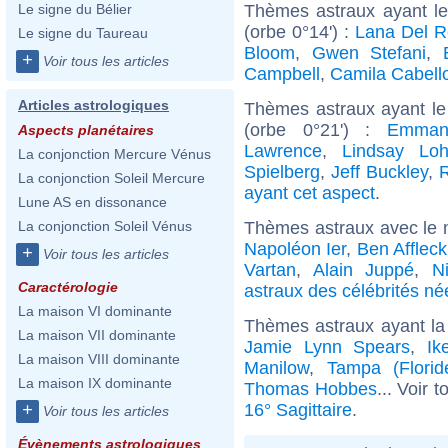
Thèmes astraux ayant le
Le signe du Bélier
(orbe 0°14') :
Lana Del R
Le signe du Taureau
Bloom
,
Gwen Stefani
,
+
Voir tous les articles
Campbell
,
Camila Cabell
Articles astrologiques
Thèmes astraux ayant le
(orbe 0°21') :
Emman
Aspects planétaires
Lawrence
,
Lindsay Lo
La conjonction Mercure Vénus
Spielberg
,
Jeff Buckley
,
La conjonction Soleil Mercure
ayant cet aspect
.
Lune AS en dissonance
Thèmes astraux avec le 
La conjonction Soleil Vénus
Napoléon Ier
,
Ben Affleck
+
Voir tous les articles
Vartan
,
Alain Juppé
,
N
Caractérologie
astraux des célébrités né
La maison VI dominante
Thèmes astraux ayant la 
La maison VII dominante
Jamie Lynn Spears
,
Ik
La maison VIII dominante
Manilow
,
Tampa (Florid
La maison IX dominante
Thomas Hobbes
... Voir 
16° Sagittaire
.
+
Voir tous les articles
Évènements astrologiques