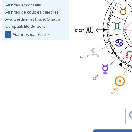
Affinités et conseils
12
Affinités de couples célèbres
Ava Gardner et Frank Sinatra
Compatibilité du Bélier
21°
22'
+
Voir tous les articles
1
2
13°
28'
3
4
3°
29'
21°
52'