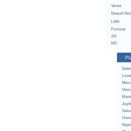
Vesta
Noeud No
Lilith
Fortune
AS
MC
Pl
Solei
Lun
Merc
Vén
Mar
Jupit
Satu
Uran
Nept