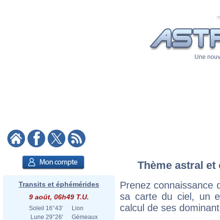
Une nouve
Thème astral et c
Prenez connaissance du
Transits et éphémérides
sa carte du ciel, un ex
9 août, 06h49 T.U.
calcul de ses dominant
Soleil
16°43'
Lion
Lune
29°26'
Gémeaux