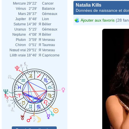
Mercure
29°22'
Cancer
Natalia Kills
Vénus
2°29'
Balance
Données de naissance et dom
Mars
28°37'
Gémeaux
Jupiter
8°48'
Lion
Ajouter aux favoris
(28 fan
Saturne
14°36'
Я
Bélier
Uranus
5°15'
Gémeaux
Neptune
4°08'
Я
Bélier
Pluton
3°59'
Я
Verseau
Chiron
0°51'
Я
Taureau
Nœud vrai
29°51'
Я
Verseau
Lilith vraie
18°46'
Я
Capricorne