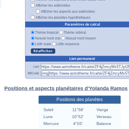
Afficher les astéroïdes
Afficher les aspects aux astéroïdes
Afficher les planètes hypothétiques
Paramètres de calcul
Thème tropical
Thème sidéral
Noeud nord vrai
Noeud nord moyen
Lilith vraie
Lilith moyenne
Lien permanent
Lien
BBCode
Positions et aspects planétaires d'Yolanda Ramos
Positions des planètes
Soleil
11°58'
Vierge
Lune
10°52'
Verseau
Mercure
4°03'
Balance