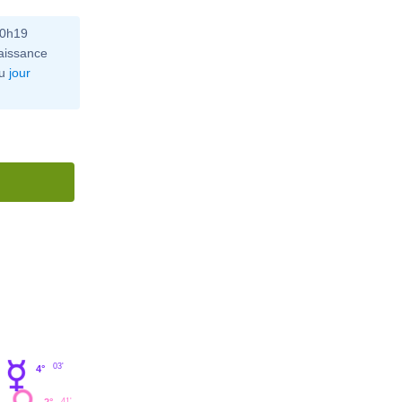
10h19
aissance
u
jour
03'
4°
41'