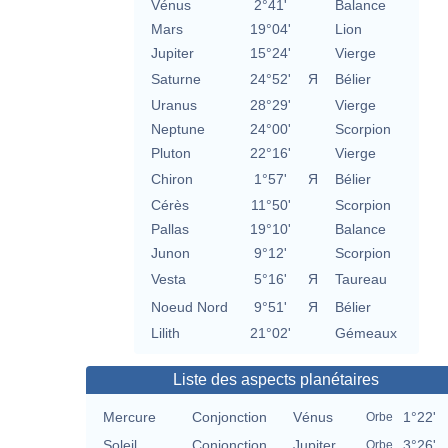
Vénus
2°41'
Balance
Mars
19°04'
Lion
Jupiter
15°24'
Vierge
Saturne
24°52'
Я
Bélier
Uranus
28°29'
Vierge
Neptune
24°00'
Scorpion
Pluton
22°16'
Vierge
Chiron
1°57'
Я
Bélier
Cérès
11°50'
Scorpion
Pallas
19°10'
Balance
Junon
9°12'
Scorpion
Vesta
5°16'
Я
Taureau
Noeud Nord
9°51'
Я
Bélier
Lilith
21°02'
Gémeaux
Liste des aspects planétaires
Mercure
Conjonction
Vénus
1°22'
Orbe
Soleil
Conjonction
Jupiter
3°26'
Orbe