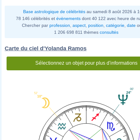
Base astrologique de célébrités
au samedi 8 août 2026 à 
78 146 célébrités et
évènements
dont 40 122 avec heure de n
Chercher par
profession
,
aspect
,
position
,
catégorie
,
date
o
1 206 698 811 thèmes
consultés
Carte du ciel d'Yolanda Ramos
Sélectionnez un objet pour plus d'informations
00'
24°
52'
10°