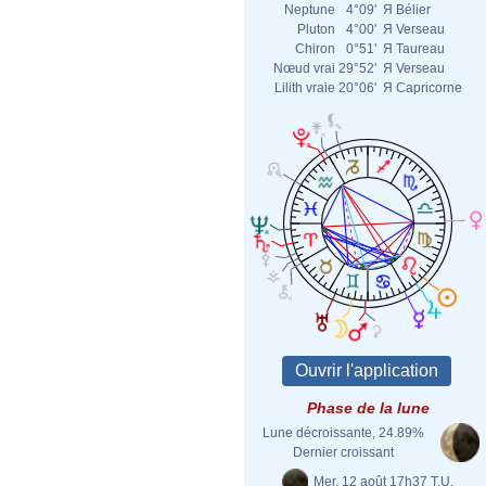
Neptune
4°09'
Я
Bélier
Pluton
4°00'
Я
Verseau
Chiron
0°51'
Я
Taureau
Nœud vrai
29°52'
Я
Verseau
Lilith vraie
20°06'
Я
Capricorne
Phase de la lune
Lune décroissante, 24.89%
Dernier croissant
Mer. 12 août 17h37 T.U.