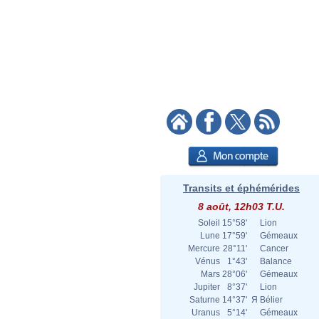
Transits et éphémérides
8 août, 12h03 T.U.
Soleil
15°58'
Lion
Lune
17°59'
Gémeaux
Mercure
28°11'
Cancer
Vénus
1°43'
Balance
Mars
28°06'
Gémeaux
Jupiter
8°37'
Lion
Saturne
14°37'
Я
Bélier
Uranus
5°14'
Gémeaux