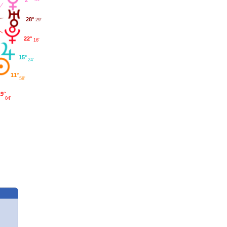
2°
28°
29'
22°
16'
15°
24'
11°
58'
19°
04'