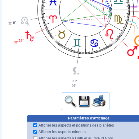
9°
51'
24°
52'
21°
02'
Paramètres d'affichage
Afficher les aspects et positions des planètes
Afficher les aspects mineurs
Afficher les aspects à Lilith et au Nœud Nord