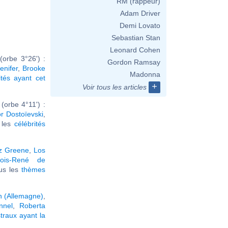
RM (rappeur)
Adam Driver
Demi Lovato
Sebastian Stan
Leonard Cohen
(orbe 3°26') :
Gordon Ramsay
enifer
,
Brooke
Madonna
ités ayant cet
+
Voir tous les articles
orbe 4°11') :
r Dostoïevski
,
r les
célébrités
iz Greene
,
Los
çois-René de
ous les
thèmes
in (Allemagne)
,
nnel
,
Roberta
traux ayant la