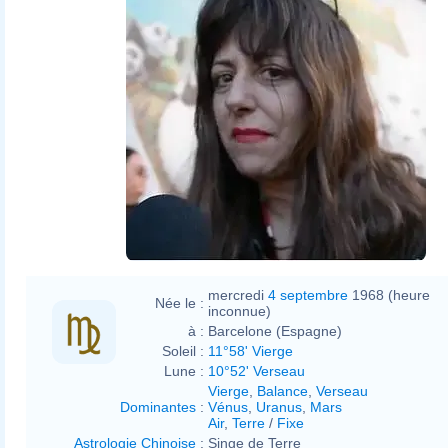
mercredi
4 septembre
1968 (heure
Née le :
inconnue)
à :
Barcelone (Espagne)
Soleil :
11°58' Vierge
Lune :
10°52' Verseau
Vierge
,
Balance
,
Verseau
Dominantes
:
Vénus
,
Uranus
,
Mars
Air
,
Terre
/
Fixe
Astrologie Chinoise
:
Singe de Terre