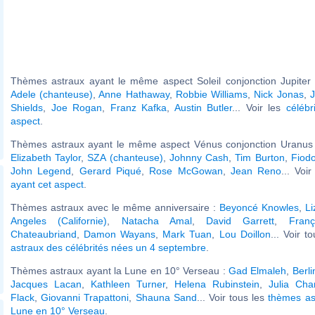
Thèmes astraux ayant le même aspect Soleil conjonction Jupiter 
Adele (chanteuse)
,
Anne Hathaway
,
Robbie Williams
,
Nick Jonas
,
J
Shields
,
Joe Rogan
,
Franz Kafka
,
Austin Butler
... Voir les
célébr
aspect
.
Thèmes astraux ayant le même aspect Vénus conjonction Uranus (
Elizabeth Taylor
,
SZA (chanteuse)
,
Johnny Cash
,
Tim Burton
,
Fiodo
John Legend
,
Gerard Piqué
,
Rose McGowan
,
Jean Reno
... Voi
ayant cet aspect
.
Thèmes astraux avec le même anniversaire :
Beyoncé Knowles
,
L
Angeles (Californie)
,
Natacha Amal
,
David Garrett
,
Fran
Chateaubriand
,
Damon Wayans
,
Mark Tuan
,
Lou Doillon
... Voir t
astraux des célébrités nées un 4 septembre
.
Thèmes astraux ayant la Lune en 10° Verseau :
Gad Elmaleh
,
Berl
Jacques Lacan
,
Kathleen Turner
,
Helena Rubinstein
,
Julia Cha
Flack
,
Giovanni Trapattoni
,
Shauna Sand
... Voir tous les
thèmes as
Lune en 10° Verseau
.