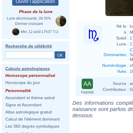
Phase de la lune
Lune décroissante, 39.35%
Dernier croissant
Né le :
l
Mer. 12 août 17h37 T.U.
à :
M
Soleil :
1
Lune :
1
Recherche de célébrité
C
Dominantes
:
S
M
Numérologie
:
c
Calculs astrologiques
Vues
:
1
Horoscope personnalisé
Horoscope du jour
AA
Source :
a
Contributeur :
G
Personnalité
Fiabilité
Ascendant et thème astral
Des informations complé
Signe et Ascendant
naissance sont parfois di
Atlas astrologique gratuit
dessous.
Calcul de l'élément dominant
Les 360 degrés symboliques