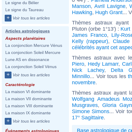
Le signe du Bélier
Manson
,
Avril Lavigne
,
W
Le signe du Taureau
Hawking
,
Hugh Grant
... 
+
Voir tous les articles
Thèmes astraux ayant 
Pluton (orbe 1°13') :
Kurt
Articles astrologiques
James Franco
,
Lily-Ro
Aspects planétaires
Kelly (rappeur)
,
Claude 
La conjonction Mercure Vénus
célébrités ayant cet aspe
La conjonction Soleil Mercure
Thèmes astraux avec l
Lune AS en dissonance
Piero
,
Hedy Lamarr
,
Car
La conjonction Soleil Vénus
Nick Lachey
,
Delta 
+
Voir tous les articles
Minnillo
... Voir tous les
t
novembre
.
Caractérologie
La maison VI dominante
Thèmes astraux ayant l
Wolfgang Amadeus Moz
La maison VII dominante
Musgraves
,
Gloria Gayn
La maison VIII dominante
Simone Simons
... Voir t
La maison IX dominante
17° Sagittaire
.
+
Voir tous les articles
Base astrologique de cé
Évènements astrologiques