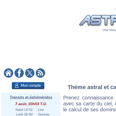
Une nouve
Thème astral et ca
Prenez connaissance d
Transits et éphémérides
avec sa carte du ciel, 
7 août, 03h53 T.U.
le calcul de ses domina
Soleil
14°41'
Lion
Lune
28°40'
Taureau