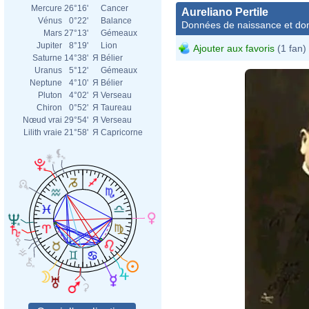
Mercure
26°16'
Cancer
Aureliano Pertile
Vénus
0°22'
Balance
Données de naissance et dom
Mars
27°13'
Gémeaux
Jupiter
8°19'
Lion
Ajouter aux favoris
(1 fan)
Saturne
14°38'
Я
Bélier
Uranus
5°12'
Gémeaux
Neptune
4°10'
Я
Bélier
Pluton
4°02'
Я
Verseau
Chiron
0°52'
Я
Taureau
Nœud vrai
29°54'
Я
Verseau
Lilith vraie
21°58'
Я
Capricorne