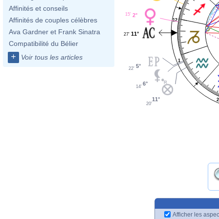
Affinités et conseils
15'
2°
Affinités de couples célèbres
12
Ava Gardner et Frank Sinatra
11°
27'
Compatibilité du Bélier
+
Voir tous les articles
1
5°
22'
6°
14'
11°
20'
Afficher les aspec