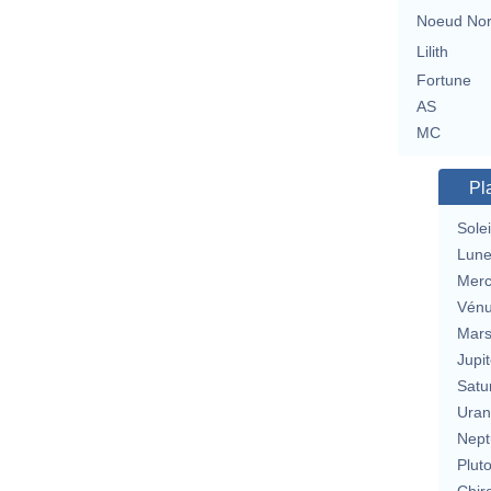
Noeud No
Lilith
Fortune
AS
MC
Pl
Solei
Lun
Merc
Vén
Mar
Jupit
Satu
Uran
Nept
Plut
Chir