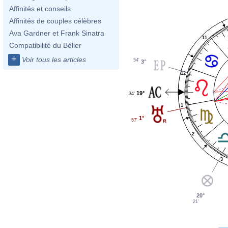
Affinités et conseils
Affinités de couples célèbres
Ava Gardner et Frank Sinatra
11
Compatibilité du Bélier
+
Voir tous les articles
54'
3°
12
19°
34'
1
1°
57'
2
3
20°
21'