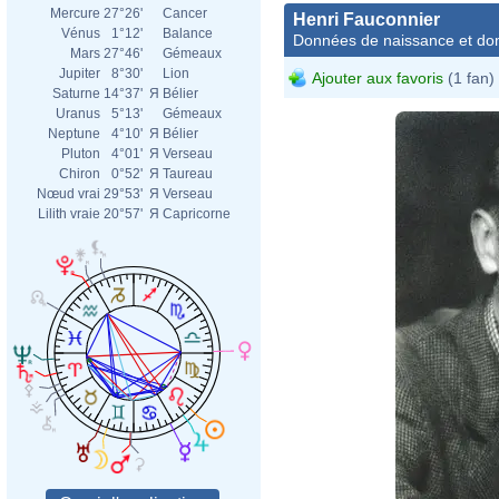
Mercure
27°26'
Cancer
Henri Fauconnier
Vénus
1°12'
Balance
Données de naissance et dom
Mars
27°46'
Gémeaux
Jupiter
8°30'
Lion
Ajouter aux favoris
(1 fan)
Saturne
14°37'
Я
Bélier
Uranus
5°13'
Gémeaux
Neptune
4°10'
Я
Bélier
Pluton
4°01'
Я
Verseau
Chiron
0°52'
Я
Taureau
Nœud vrai
29°53'
Я
Verseau
Lilith vraie
20°57'
Я
Capricorne