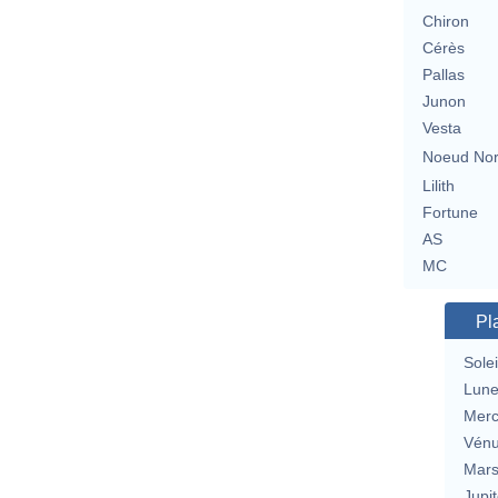
Chiron
Cérès
Pallas
Junon
Vesta
Noeud No
Lilith
Fortune
AS
MC
Pl
Solei
Lun
Merc
Vén
Mar
Jupit