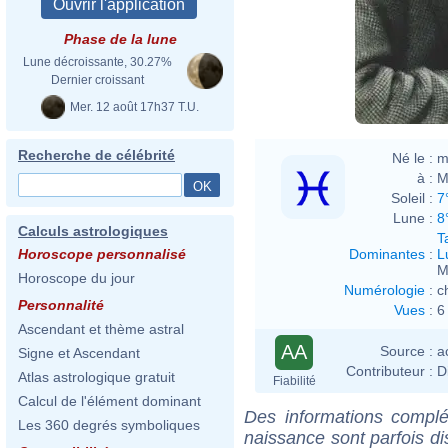
Phase de la lune
Lune décroissante, 30.27%
Dernier croissant
Mer. 12 août 17h37 T.U.
Recherche de célébrité
Né le :
m
à :
M
Soleil :
7
Lune :
8
Calculs astrologiques
T
Dominantes
:
L
Horoscope personnalisé
M
Horoscope du jour
Numérologie
:
c
Personnalité
Vues
:
6
Ascendant et thème astral
AA
Source :
a
Signe et Ascendant
Contributeur :
D
Atlas astrologique gratuit
Fiabilité
Calcul de l'élément dominant
Des informations complé
Les 360 degrés symboliques
naissance sont parfois di