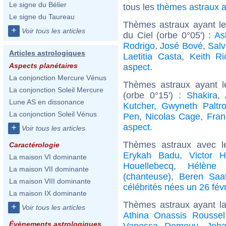
Le signe du Bélier
tous les
thèmes astraux 
Le signe du Taureau
Thèmes astraux ayant le
+
Voir tous les articles
du Ciel (orbe 0°05') :
As
Rodrigo
,
José Bové
,
Salv
Articles astrologiques
Laetitia Casta
,
Keith Ri
Aspects planétaires
aspect
.
La conjonction Mercure Vénus
Thèmes astraux ayant l
La conjonction Soleil Mercure
(orbe 0°15') :
Shakira
,
Lune AS en dissonance
Kutcher
,
Gwyneth Paltr
La conjonction Soleil Vénus
Pen
,
Nicolas Cage
,
Fra
aspect
.
+
Voir tous les articles
Thèmes astraux avec l
Caractérologie
Erykah Badu
,
Victor 
La maison VI dominante
Houellebecq
,
Hélène 
La maison VII dominante
(chanteuse)
,
Beren Saa
La maison VIII dominante
célébrités nées un 26 févr
La maison IX dominante
Thèmes astraux ayant l
+
Voir tous les articles
Athina Onassis Roussel
Évènements astrologiques
Vanessa Demouy
,
Joha