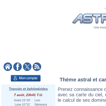
Une nouve
Thème astral et ca
Prenez connaissance d
Transits et éphémérides
avec sa carte du ciel, 
7 août, 23h41 T.U.
le calcul de ses domina
Soleil
15°29'
Lion
Lune
10°31'
Gémeaux