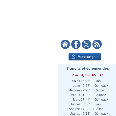
Transits et éphémérides
7 août, 22h45 T.U.
Soleil
15°26'
Lion
Lune
9°57'
Gémeaux
Mercure
27°23'
Cancer
Vénus
1°09'
Balance
Mars
27°44'
Gémeaux
Jupiter
8°30'
Lion
Saturne
14°38'
Я
Bélier
Uranus
5°13'
Gémeaux