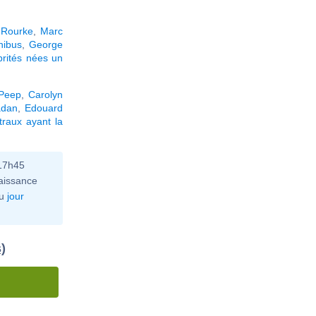
 Rourke
,
Marc
nibus
,
George
brités nées un
 Peep
,
Carolyn
adan
,
Edouard
raux ayant la
 17h45
aissance
u
jour
)