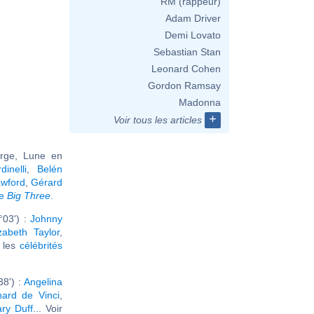
RM (rappeur)
Adam Driver
Demi Lovato
Sebastian Stan
Leonard Cohen
Gordon Ramsay
Madonna
+
Voir tous les articles
erge, Lune en
dinelli
,
Belén
awford
,
Gérard
me
Big Three
.
°03') :
Johnny
izabeth Taylor
,
r les
célébrités
38') :
Angelina
ard de Vinci
,
ary Duff
... Voir