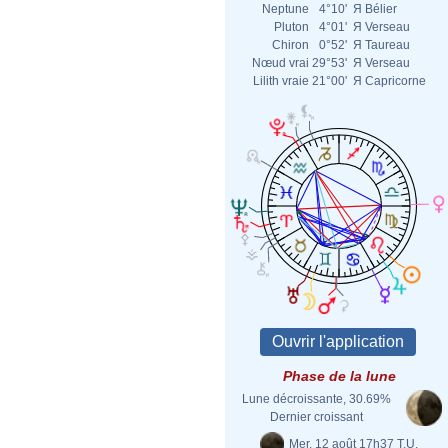
Neptune
4°10'
Я
Bélier
Pluton
4°01'
Я
Verseau
Chiron
0°52'
Я
Taureau
Nœud vrai
29°53'
Я
Verseau
Lilith vraie
21°00'
Я
Capricorne
Phase de la lune
Lune décroissante, 30.69%
Dernier croissant
Mer. 12 août 17h37 T.U.