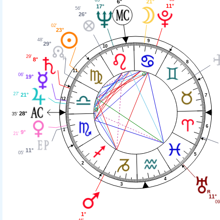
21°
6°
11°
17°
56'
26°
02'
23°
48'
9
29°
10
29'
8°
8
11
06'
19°
27'
21°
7
12
28°
35'
6
1
9°
21'
11°
05'
5
2
4
3
11°
09
1°