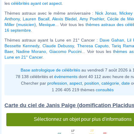
les
célébrités ayant cet aspect
.
Thèmes astraux avec le même anniversaire :
Nick Jonas
,
Mickey
Anthony
,
Lauren Bacall
,
Alexis Bledel
,
Amy Poehler
,
Cécile de Mé
Miller (musicien)
,
Mexique
... Voir tous les
thèmes astraux des célé
16 septembre
.
Thèmes astraux ayant la Lune en 21° Cancer :
Dave Gahan
,
Lil
Bessette Kennedy
,
Claude Debussy
,
Theresa Caputo
,
Tariq Ram
Baer
,
Nadine Morano
,
Giacomo Puccini
... Voir tous les
thèmes ast
Lune en 21° Cancer
.
Base astrologique de célébrités
au vendredi 7 août 2026 à
78 138 célébrités et
évènements
dont 40 112 avec heure de n
Chercher par
profession
,
aspect
,
position
,
catégorie
,
date
o
1 206 405 219 thèmes
consultés
Carte du ciel de Janis Paige (domification Placidus
Sélectionnez un objet pour plus d'informations
23'
17'
05'
03'