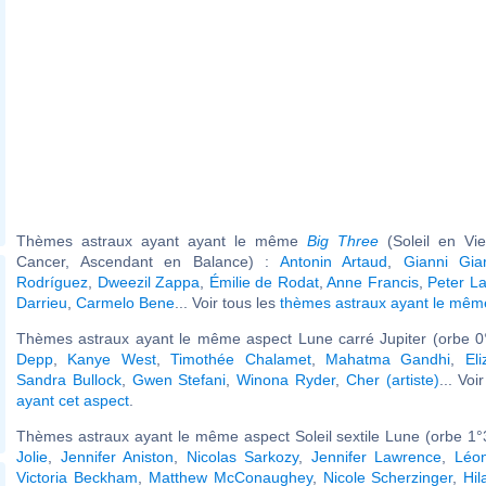
Thèmes astraux ayant ayant le même
Big Three
(Soleil en Vi
Cancer, Ascendant en Balance) :
Antonin Artaud
,
Gianni Giar
Rodríguez
,
Dweezil Zappa
,
Émilie de Rodat
,
Anne Francis
,
Peter L
Darrieu
,
Carmelo Bene
... Voir tous les
thèmes astraux ayant le mê
Thèmes astraux ayant le même aspect Lune carré Jupiter (orbe 0
Depp
,
Kanye West
,
Timothée Chalamet
,
Mahatma Gandhi
,
El
Sandra Bullock
,
Gwen Stefani
,
Winona Ryder
,
Cher (artiste)
... Voi
ayant cet aspect
.
Thèmes astraux ayant le même aspect Soleil sextile Lune (orbe 1°
Jolie
,
Jennifer Aniston
,
Nicolas Sarkozy
,
Jennifer Lawrence
,
Léon
Victoria Beckham
,
Matthew McConaughey
,
Nicole Scherzinger
,
Hil