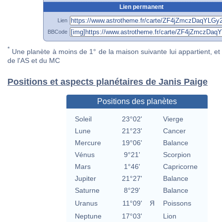
Lien permanent
Lien
BBCode
*
Une planète à moins de 1° de la maison suivante lui appartient, et 
de l'AS et du MC
Positions et aspects planétaires de Janis Paige
Positions des planètes
Soleil
23°02'
Vierge
Lune
21°23'
Cancer
Mercure
19°06'
Balance
Vénus
9°21'
Scorpion
Mars
1°46'
Capricorne
Jupiter
21°27'
Balance
Saturne
8°29'
Balance
Uranus
11°09'
Я
Poissons
Neptune
17°03'
Lion