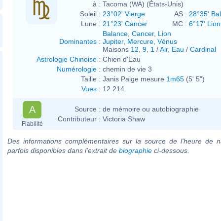
à :
Tacoma (WA) (États-Unis)
Soleil :
23°02' Vierge
AS :
28°35' Ba
Lune :
21°23' Cancer
MC :
6°17' Lion
Balance
,
Cancer
,
Lion
Dominantes
:
Jupiter
,
Mercure
,
Vénus
Maisons
12
,
9
,
1
/
Air
,
Eau
/
Cardinal
Astrologie Chinoise
:
Chien d'Eau
Numérologie
:
chemin de vie 3
Taille :
Janis Paige mesure
1m65
(5' 5")
Vues
:
12 214
A
Source :
de mémoire ou autobiographie
Contributeur :
Victoria Shaw
Fiabilité
Des informations complémentaires sur la source de l'heure de n
parfois disponibles dans l'extrait de
biographie
ci-dessous.