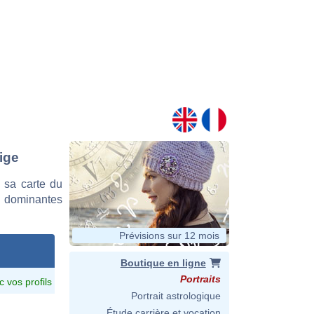
ige
 sa carte du
es dominantes
Prévisions sur 12 mois
Boutique en ligne
Portraits
c vos profils
Portrait astrologique
Étude carrière et vocation