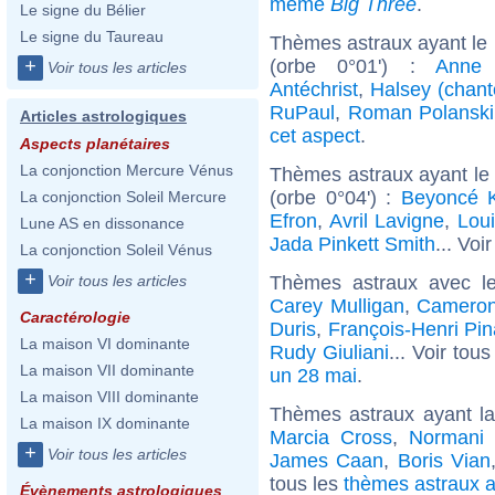
même
Big Three
.
Le signe du Bélier
Le signe du Taureau
Thèmes astraux ayant le
(orbe 0°01') :
Anne 
+
Voir tous les articles
Antéchrist
,
Halsey (chant
RuPaul
,
Roman Polanski
Articles astrologiques
cet aspect
.
Aspects planétaires
La conjonction Mercure Vénus
Thèmes astraux ayant le
(orbe 0°04') :
Beyoncé 
La conjonction Soleil Mercure
Efron
,
Avril Lavigne
,
Lou
Lune AS en dissonance
Jada Pinkett Smith
... Voi
La conjonction Soleil Vénus
+
Thèmes astraux avec l
Voir tous les articles
Carey Mulligan
,
Cameron
Caractérologie
Duris
,
François-Henri Pin
La maison VI dominante
Rudy Giuliani
... Voir tou
La maison VII dominante
un 28 mai
.
La maison VIII dominante
Thèmes astraux ayant l
La maison IX dominante
Marcia Cross
,
Normani 
+
Voir tous les articles
James Caan
,
Boris Vian
tous les
thèmes astraux a
Évènements astrologiques