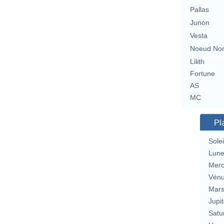
Pallas
Junon
Vesta
Noeud No
Lilith
Fortune
AS
MC
Pl
Solei
Lun
Merc
Vén
Mar
Jupit
Satu