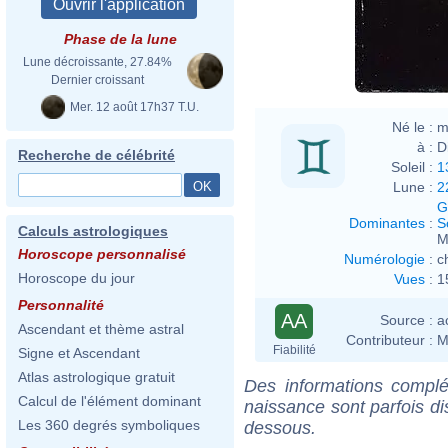
Phase de la lune
Lune décroissante, 27.84%
Dernier croissant
Mer. 12 août 17h37 T.U.
Né le :
m
à :
D
Recherche de célébrité
Soleil :
1
Lune :
2
G
Dominantes
:
S
Calculs astrologiques
M
Horoscope personnalisé
Numérologie
:
c
Horoscope du jour
Vues
:
1
Personnalité
AA
Source :
a
Ascendant et thème astral
Contributeur :
M
Fiabilité
Signe et Ascendant
Atlas astrologique gratuit
Des informations complé
Calcul de l'élément dominant
naissance sont parfois di
Les 360 degrés symboliques
dessous.