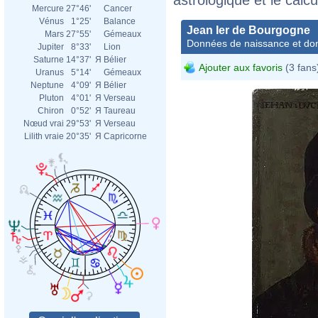
Mercure
27°46'
Cancer
Vénus
1°25'
Balance
Jean Ier de Bourgogne
Mars
27°55'
Gémeaux
Données de naissance et dom
Jupiter
8°33'
Lion
Saturne
14°37'
Я
Bélier
Ajouter aux favoris
(3 fans
Uranus
5°14'
Gémeaux
Neptune
4°09'
Я
Bélier
Pluton
4°01'
Я
Verseau
Chiron
0°52'
Я
Taureau
Nœud vrai
29°53'
Я
Verseau
Lilith vraie
20°35'
Я
Capricorne