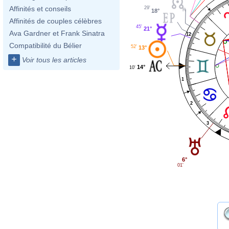
Affinités et conseils
29'
18°
Affinités de couples célèbres
45'
21°
Ava Gardner et Frank Sinatra
12
Compatibilité du Bélier
52'
13°
+
Voir tous les articles
14°
10'
1
2
3
6°
01'