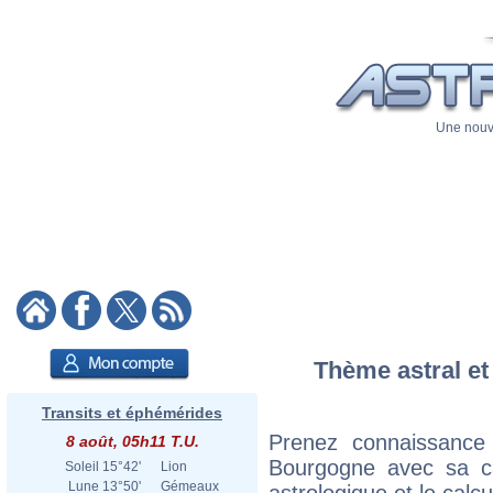
Une nouve
Thème astral et 
Transits et éphémérides
Prenez connaissance
8 août, 05h11 T.U.
Bourgogne avec sa car
Soleil
15°42'
Lion
Lune
13°50'
Gémeaux
astrologique et le calc