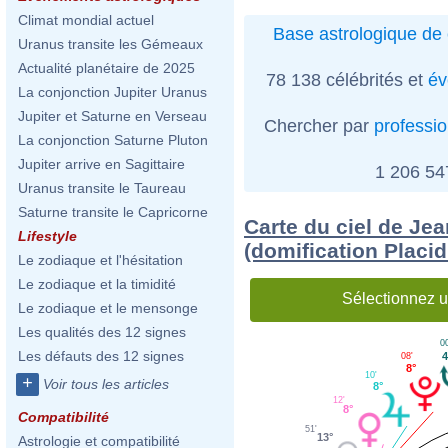
Climat mondial actuel
Base astrologique de 
Uranus transite les Gémeaux
Actualité planétaire de 2025
78 138 célébrités et
év
La conjonction Jupiter Uranus
Jupiter et Saturne en Verseau
Chercher par
professi
La conjonction Saturne Pluton
Jupiter arrive en Sagittaire
1 206 5
Uranus transite le Taureau
Saturne transite le Capricorne
Carte du ciel de Je
Lifestyle
(domification Placi
Le zodiaque et l'hésitation
Le zodiaque et la timidité
Sélectionnez u
Le zodiaque et le mensonge
Les qualités des 12 signes
0
Les défauts des 12 signes
4
08'
8°
10'
+
Voir tous les articles
8°
12'
8°
Compatibilité
51'
13°
Astrologie et compatibilité