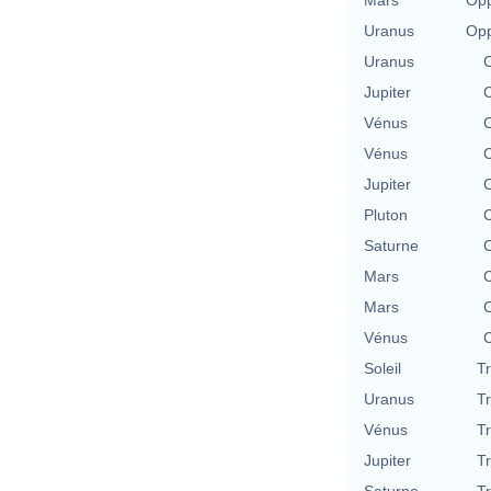
Uranus
Opp
Uranus
C
Jupiter
C
Vénus
C
Vénus
C
Jupiter
C
Pluton
C
Saturne
C
Mars
C
Mars
C
Vénus
C
Soleil
T
Uranus
T
Vénus
T
Jupiter
T
Saturne
T