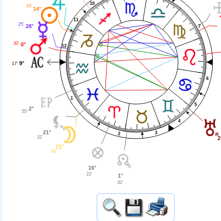
10
43'
14°
11
25'
28°
7
30'
0°
12
9°
17'
6
1
5
2°
55'
4
21°
3
2
32'
2
21°
48'
16°
22'
1°
42'