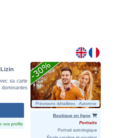
Lizin
vec sa carte
es dominantes
Prévisions détaillées - Automne
Boutique en ligne
Portraits
c vos profils
Portrait astrologique
Étude carrière et vocation