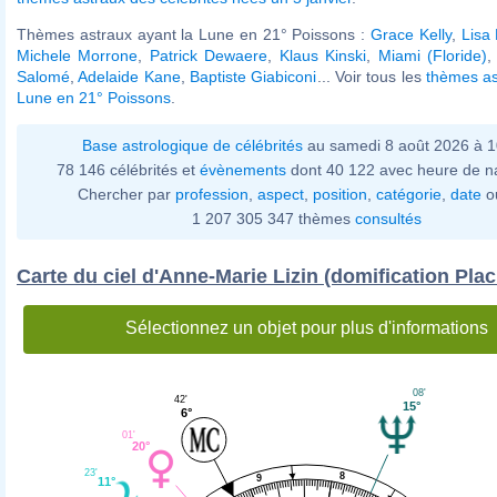
Thèmes astraux ayant la Lune en 21° Poissons :
Grace Kelly
,
Lisa
Michele Morrone
,
Patrick Dewaere
,
Klaus Kinski
,
Miami (Floride)
Salomé
,
Adelaide Kane
,
Baptiste Giabiconi
... Voir tous les
thèmes as
Lune en 21° Poissons
.
Base astrologique de célébrités
au samedi 8 août 2026 à 
78 146 célébrités et
évènements
dont 40 122 avec heure de n
Chercher par
profession
,
aspect
,
position
,
catégorie
,
date
o
1 207 305 347 thèmes
consultés
Carte du ciel d'Anne-Marie Lizin (domification Plac
Sélectionnez un objet pour plus d'informations
08'
42'
15°
6°
01'
20°
23'
8
9
11°