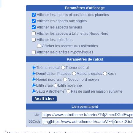
Paramètres d'affichage
Afficher les aspects et positions des planètes
Afficher les aspects aux angles
Afficher les aspects mineurs
Afficher les aspects à Lilith et au Nœud Nord
Afficher les astéroïdes
Afficher les aspects aux astéroïdes
Afficher les planètes hypothétiques
Paramètres de calcul
Thème tropical
Thème sidéral
Domification Placidus
Maisons égales
Koch
Noeud nord vrai
Noeud nord moyen
Lilith vraie
Lilith moyenne
*
Sauts Astrotheme
Pas de saut en maison suivante
Lien permanent
Lien
BBCode
*