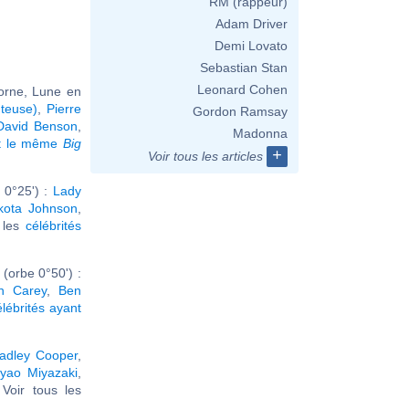
RM (rappeur)
Adam Driver
Demi Lovato
Sebastian Stan
Leonard Cohen
corne, Lune en
teuse)
,
Pierre
Gordon Ramsay
David Benson
,
Madonna
nt le même
Big
+
Voir tous les articles
 0°25') :
Lady
kota Johnson
,
r les
célébrités
(orbe 0°50') :
h Carey
,
Ben
élébrités ayant
adley Cooper
,
yao Miyazaki
,
. Voir tous les