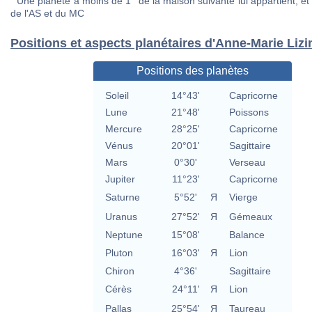
Une planète à moins de 1° de la maison suivante lui appartient, et 
de l'AS et du MC
Positions et aspects planétaires d'Anne-Marie Lizi
Positions des planètes
Soleil
14°43'
Capricorne
Lune
21°48'
Poissons
Mercure
28°25'
Capricorne
Vénus
20°01'
Sagittaire
Mars
0°30'
Verseau
Jupiter
11°23'
Capricorne
Saturne
5°52'
Я
Vierge
Uranus
27°52'
Я
Gémeaux
Neptune
15°08'
Balance
Pluton
16°03'
Я
Lion
Chiron
4°36'
Sagittaire
Cérès
24°11'
Я
Lion
Pallas
25°54'
Я
Taureau