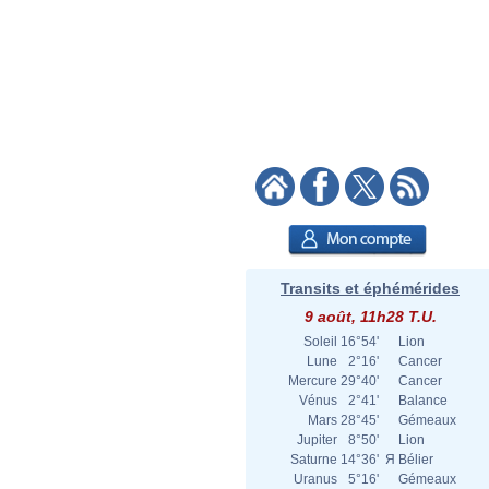
Transits et éphémérides
9 août, 11h28 T.U.
Soleil
16°54'
Lion
Lune
2°16'
Cancer
Mercure
29°40'
Cancer
Vénus
2°41'
Balance
Mars
28°45'
Gémeaux
Jupiter
8°50'
Lion
Saturne
14°36'
Я
Bélier
Uranus
5°16'
Gémeaux