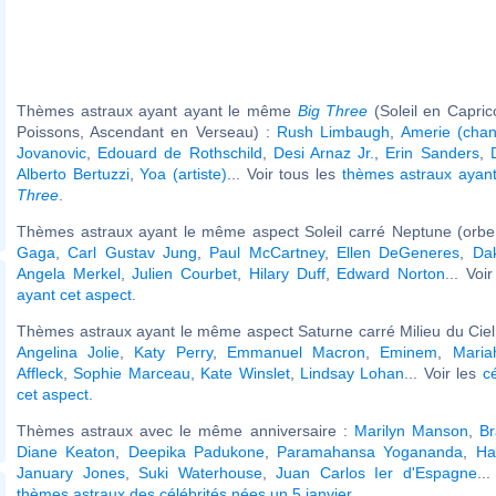
Thèmes astraux ayant ayant le même
Big Three
(Soleil en Capri
Poissons, Ascendant en Verseau) :
Rush Limbaugh
,
Amerie (chan
Jovanovic
,
Edouard de Rothschild
,
Desi Arnaz Jr.
,
Erin Sanders
,
Alberto Bertuzzi
,
Yoa (artiste)
... Voir tous les
thèmes astraux aya
Three
.
Thèmes astraux ayant le même aspect Soleil carré Neptune (orbe
Gaga
,
Carl Gustav Jung
,
Paul McCartney
,
Ellen DeGeneres
,
Da
Angela Merkel
,
Julien Courbet
,
Hilary Duff
,
Edward Norton
... Voi
ayant cet aspect
.
Thèmes astraux ayant le même aspect Saturne carré Milieu du Ciel 
Angelina Jolie
,
Katy Perry
,
Emmanuel Macron
,
Eminem
,
Maria
Affleck
,
Sophie Marceau
,
Kate Winslet
,
Lindsay Lohan
... Voir les
c
cet aspect
.
Thèmes astraux avec le même anniversaire :
Marilyn Manson
,
Br
Diane Keaton
,
Deepika Padukone
,
Paramahansa Yogananda
,
Ha
January Jones
,
Suki Waterhouse
,
Juan Carlos Ier d'Espagne
..
thèmes astraux des célébrités nées un 5 janvier
.