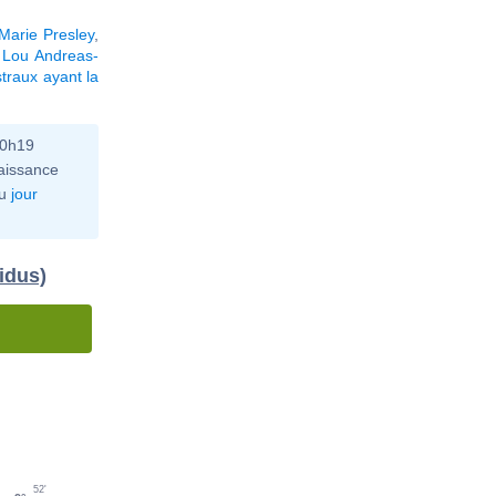
 Marie Presley
,
,
Lou Andreas-
traux ayant la
10h19
aissance
u
jour
idus)
52'