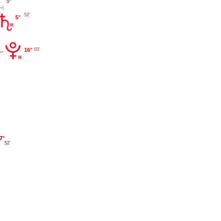
9°
52'
5°
03'
16°
7°
52'