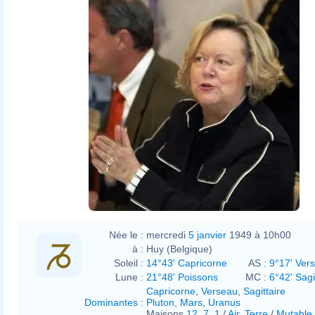
Née le :
mercredi
5 janvier
1949 à 10h00
à :
Huy (Belgique)
Soleil :
14°43' Capricorne
AS :
9°17' Ver
Lune :
21°48' Poissons
MC :
6°42' Sagi
Capricorne
,
Verseau
,
Sagittaire
Dominantes
:
Pluton
,
Mars
,
Uranus
Maisons
12
,
7
,
1
/
Air
,
Terre
/
Mutable