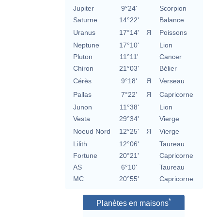
Jupiter
9°24'
Scorpion
Saturne
14°22'
Balance
Uranus
17°14'
Я
Poissons
Neptune
17°10'
Lion
Pluton
11°11'
Cancer
Chiron
21°03'
Bélier
Cérès
9°18'
Я
Verseau
Pallas
7°22'
Я
Capricorne
Junon
11°38'
Lion
Vesta
29°34'
Vierge
Noeud Nord
12°25'
Я
Vierge
Lilith
12°06'
Taureau
Fortune
20°21'
Capricorne
AS
6°10'
Taureau
MC
20°55'
Capricorne
*
Planètes en maisons