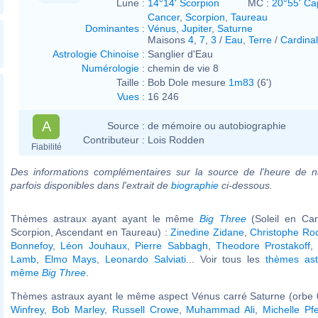
Lune :
14°14' Scorpion
MC :
20°55' Ca
Cancer
,
Scorpion
,
Taureau
Dominantes
:
Vénus
,
Jupiter
,
Saturne
Maisons
4
,
7
,
3
/
Eau
,
Terre
/
Cardinal
Astrologie Chinoise
:
Sanglier d'Eau
Numérologie
:
chemin de vie 8
Taille :
Bob Dole mesure
1m83
(6')
Vues
:
16 246
A
Source :
de mémoire ou autobiographie
Contributeur :
Lois Rodden
Fiabilité
Des informations complémentaires sur la source de l'heure de n
parfois disponibles dans l'extrait de
biographie
ci-dessous.
Thèmes astraux ayant ayant le même
Big Three
(Soleil en Ca
Scorpion, Ascendant en Taureau) :
Zinedine Zidane
,
Christophe Ro
Bonnefoy
,
Léon Jouhaux
,
Pierre Sabbagh
,
Theodore Prostakoff
Lamb
,
Elmo Mays
,
Leonardo Salviati
... Voir tous les
thèmes ast
même
Big Three
.
Thèmes astraux ayant le même aspect Vénus carré Saturne (orbe 
Winfrey
,
Bob Marley
,
Russell Crowe
,
Muhammad Ali
,
Michelle Pfe