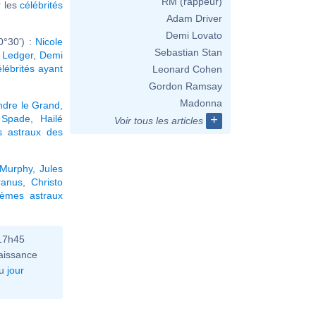
RM (rappeur)
ir les
célébrités
Adam Driver
Demi Lovato
0°30') :
Nicole
Sebastian Stan
 Ledger
,
Demi
élébrités ayant
Leonard Cohen
Gordon Ramsay
Madonna
ndre le Grand
,
 Spade
,
Hailé
+
Voir tous les articles
s astraux des
 Murphy
,
Jules
ranus
,
Christo
hèmes astraux
 17h45
aissance
u
jour