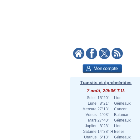
Transits et éphémérides
7 août, 20h06 T.U.
Soleil
15°20'
Lion
Lune
8°21'
Gémeaux
Mercure
27°13'
Cancer
Vénus
1°03'
Balance
Mars
27°40'
Gémeaux
Jupiter
8°28'
Lion
Saturne
14°38'
Я
Bélier
Uranus
5°13'
Gémeaux