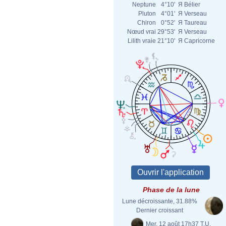
Neptune
4°10'
Я
Bélier
Pluton
4°01'
Я
Verseau
Chiron
0°52'
Я
Taureau
Nœud vrai
29°53'
Я
Verseau
Lilith vraie
21°10'
Я
Capricorne
Phase de la lune
Lune décroissante, 31.88%
Dernier croissant
Mer. 12 août 17h37 T.U.