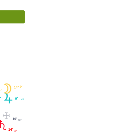
14'
14°
9°
24'
16°
00'
14°
22'