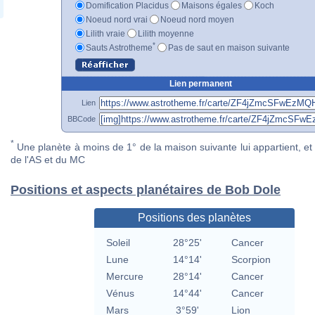
Domification Placidus
Maisons égales
Koch
Noeud nord vrai
Noeud nord moyen
Lilith vraie
Lilith moyenne
*
Sauts Astrotheme
Pas de saut en maison suivante
Lien permanent
Lien
BBCode
*
Une planète à moins de 1° de la maison suivante lui appartient, et 
de l'AS et du MC
Positions et aspects planétaires de Bob Dole
Positions des planètes
Soleil
28°25'
Cancer
Lune
14°14'
Scorpion
Mercure
28°14'
Cancer
Vénus
14°44'
Cancer
Mars
3°59'
Lion