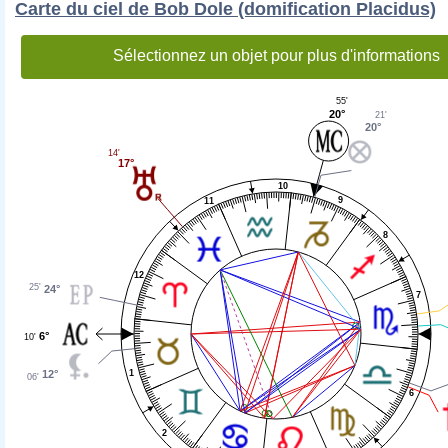
Carte du ciel de Bob Dole (domification Placidus)
Sélectionnez un objet pour plus d'informations
55'
20°
21'
20°
14'
17°
10
9
11
8
12
25'
24°
7
6°
10'
12°
1
06'
6
2