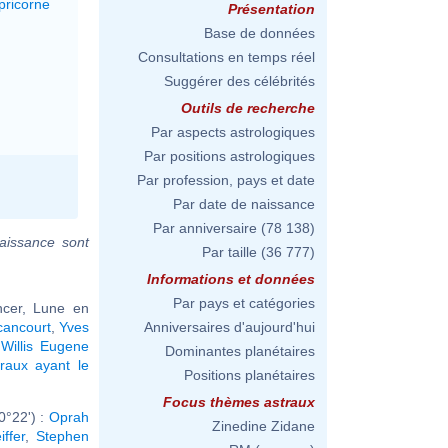
pricorne
Présentation
Base de données
Consultations en temps réel
Suggérer des célébrités
Outils de recherche
Par aspects astrologiques
Par positions astrologiques
Par profession, pays et date
Par date de naissance
Par anniversaire
(78 138)
aissance sont
Par taille
(36 777)
Informations et données
Par pays et catégories
ncer, Lune en
cancourt
,
Yves
Anniversaires d'aujourd'hui
,
Willis Eugene
Dominantes planétaires
raux ayant le
Positions planétaires
Focus thèmes astraux
0°22') :
Oprah
Zinedine Zidane
iffer
,
Stephen