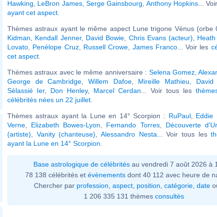
Hawking
,
LeBron James
,
Serge Gainsbourg
,
Anthony Hopkins
... Vo
ayant cet aspect
.
Thèmes astraux ayant le même aspect Lune trigone Vénus (orbe 
Kidman
,
Kendall Jenner
,
David Bowie
,
Chris Evans (acteur)
,
Heath
Lovato
,
Penélope Cruz
,
Russell Crowe
,
James Franco
... Voir les
c
cet aspect
.
Thèmes astraux avec le même anniversaire :
Selena Gomez
,
Alexa
George de Cambridge
,
Willem Dafoe
,
Mireille Mathieu
,
David
Sélassié Ier
,
Don Henley
,
Marcel Cerdan
... Voir tous les
thème
célébrités nées un 22 juillet
.
Thèmes astraux ayant la Lune en 14° Scorpion :
RuPaul
,
Eddie
Verne
,
Elizabeth Bowes-Lyon
,
Fernando Torres
,
Découverte d'U
(artiste)
,
Vanity (chanteuse)
,
Alessandro Nesta
... Voir tous les
t
ayant la Lune en 14° Scorpion
.
Base astrologique de célébrités
au vendredi 7 août 2026 à
78 138 célébrités et
évènements
dont 40 112 avec heure de n
Chercher par
profession
,
aspect
,
position
,
catégorie
,
date
o
1 206 335 131 thèmes
consultés