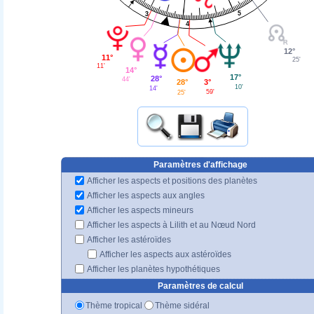
5
3
4
12°
11°
25'
11'
14°
17°
28°
44'
3°
28°
10'
14'
59'
25'
Paramètres d'affichage
Afficher les aspects et positions des planètes
Afficher les aspects aux angles
Afficher les aspects mineurs
Afficher les aspects à Lilith et au Nœud Nord
Afficher les astéroïdes
Afficher les aspects aux astéroïdes
Afficher les planètes hypothétiques
Paramètres de calcul
Thème tropical
Thème sidéral