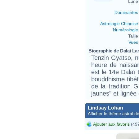
Lune 
Dominantes
Astrologie Chinoise
Numérologie
Taille 
Vues
Biographie de Dalai Lam
Tenzin Gyatso, né
heure de naissa
est le 14e Dalaï 
bouddhisme tibét
de la tradition 
jaunes" et lignée 
Lindsay Lohan
Afficher le thème astral dét
Ajouter aux favoris
(497