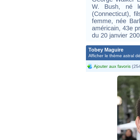
W. Bush, né l
(Connecticut), f
femme, née Barb
américain, 43e pr
du 20 janvier 200
Tobey Maguire
Afficher le thème astral dét
Ajouter aux favoris
(254