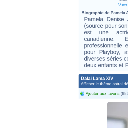
Vues
Biographie de Pamela A
Pamela Denise A
(source pour son
est une actr
canadienne. 
professionnelle
pour Playboy, a
diverses séries 
deux enfants et P
Dalai Lama XIV
Afficher le thème astral dét
Ajouter aux favoris
(882