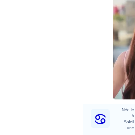
Née le 
à 
Soleil 
Lune 