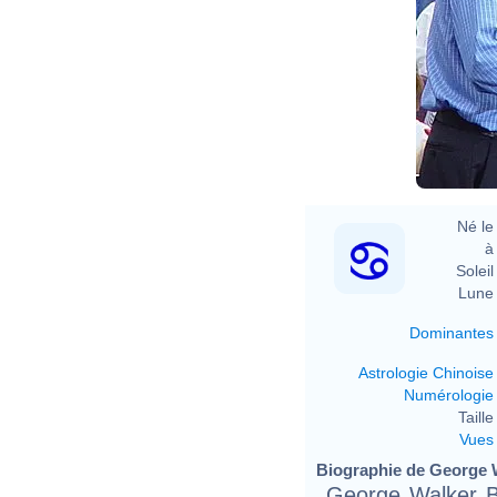
Né le 
à 
Soleil 
Lune 
Dominantes
Astrologie Chinoise
Numérologie
Taille 
Vues
Biographie de George W
George Walker B