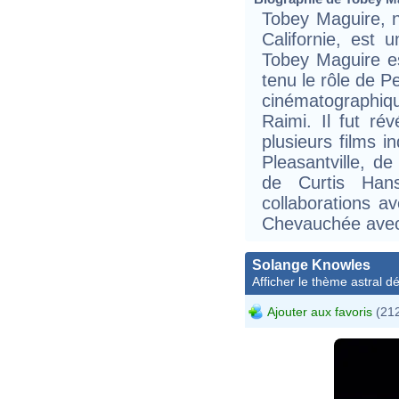
Tobey Maguire, n
Californie, est 
Tobey Maguire es
tenu le rôle de P
cinématographiq
Raimi. Il fut ré
plusieurs films i
Pleasantville, 
de Curtis Han
collaborations a
Chevauchée avec 
Solange Knowles
Afficher le thème astral dét
Ajouter aux favoris
(212